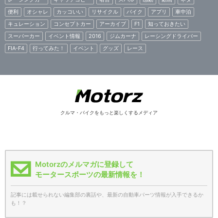
便利
オシャレ
カッコいい
リサイクル
バイク
アプリ
車中泊
キュレーション
コンセプトカー
アーカイブ
F1
知っておきたい
スーパーカー
イベント情報
2016
ジムカーナ
レーシングドライバー
FIA-F4
行ってみた！
イベント
グッズ
レース
クルマ・バイクをもっと楽しくするメディア
Motorzのメルマガに登録して
モータースポーツの最新情報を！
記事には載せられない編集部の裏話や、最新の自動車パーツ情報が入手できるか
も！？