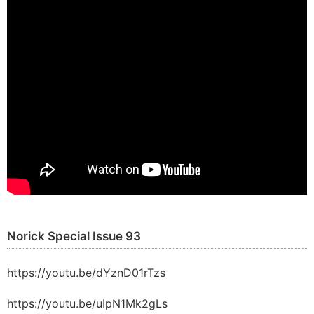
Norick Special Issue 93
https://youtu.be/dYznD01rTzs
https://youtu.be/uIpN1Mk2gLs