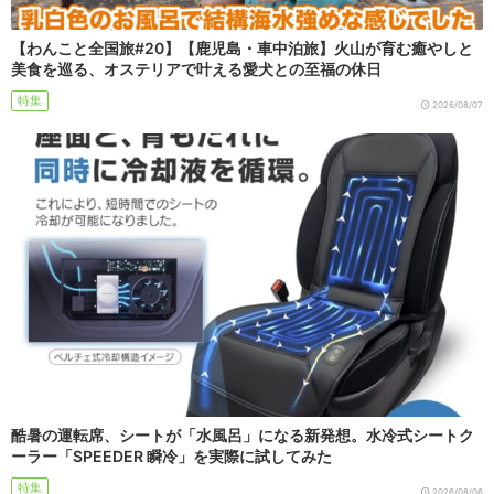
【わんこと全国旅#20】【鹿児島・車中泊旅】火山が育む癒やしと
美食を巡る、オステリアで叶える愛犬との至福の休日
特集
2026/08/07
酷暑の運転席、シートが「水風呂」になる新発想。水冷式シートク
ーラー「SPEEDER 瞬冷」を実際に試してみた
特集
2026/08/06