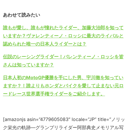
あわせて読みたい
誰もが愛し、誰もが憧れたライダー、加藤大治郎を知って
いますか？ヴァレンティーノ・ロッシに最大のライバルと
認められた唯一の日本人ライダーとは？
伝説のレーシングライダー！バレンティーノ・ロッシを皆
さんは知っていますか？
日本人初のMotoGP優勝を手にした男、宇川徹を知ってい
ますか？！誰よりもホンダとバイクを愛して止まない元ロ
ードレース世界選手権ライダーをご紹介します。
[amazonjs asin=”4779605083″ locale=”JP” title=”ノリッ
ク栄光の軌跡―グランプリライダー阿部典史メモリアル写