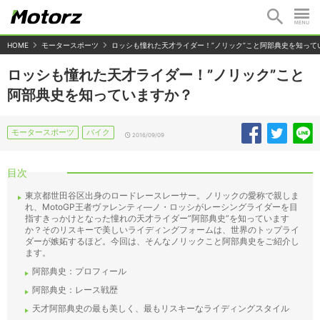
HOME
モータースポーツ
ロッシも憧れた天才ライダー！”ノリック”こと阿部典史を知って
ロッシも憧れた天才ライダー！”ノリック”こと
阿部典史を知っていますか？
モータースポーツ
バイク
2016/09/09
目次
東京都世田谷区出身のロードレースレーサー。ノリックの愛称で親しま
れ、MotoGP王者ヴァレンティ―ノ・ロッシがレーシングライダーを目
指すきっかけとなった憧れの天才ライダー”阿部典史”を知っています
か？そのリスキーで美しいライディングフォームは、世界のトップライ
ダーが嫉妬するほど。今回は、そんなノリックこと阿部典史をご紹介し
ます。
阿部典史：プロフィール
阿部典史：レース戦歴
天才阿部典史の最も美しく、最もリスキーなライディングスタイル