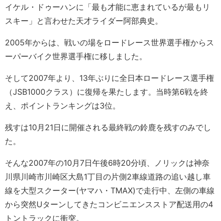
イケル・ドゥーハンに「最も才能に恵まれているが最もリ
スキー」と言わせた天才ライダー阿部典史。
2005年からは、戦いの場をロードレース世界選手権からス
ーパーバイク世界選手権に移しました。
そして2007年より、13年ぶりに全日本ロードレース選手権
（JSB1000クラス）に復帰を果たします。当時第6戦を終
え、ポイントランキングは3位。
残すは10月21日に開催される最終戦の鈴鹿を残すのみでし
た。
そんな2007年の10月7日午後6時20分頃、ノリックは神奈
川県川崎市川崎区大島1丁目の片側2車線道路の追い越し車
線を大型スクーター(ヤマハ・TMAX)で走行中、左側の車線
から突然Uターンしてきたコンビニエンスストア配送用の4
トントラックに衝突。