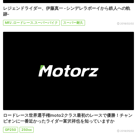
レジェンドライダー、伊藤真一 -シンデレラボーイから鉄人への軌
跡-
MFJ .ロードレース.スーパーバイク
スーパー耐久
2018/02/02
ロードレース世界選手権moto2クラス最初のレースで優勝！チャン
ピオンに一番近かったライダー富沢祥也を知っていますか
GP250
250cc
2018/05/02