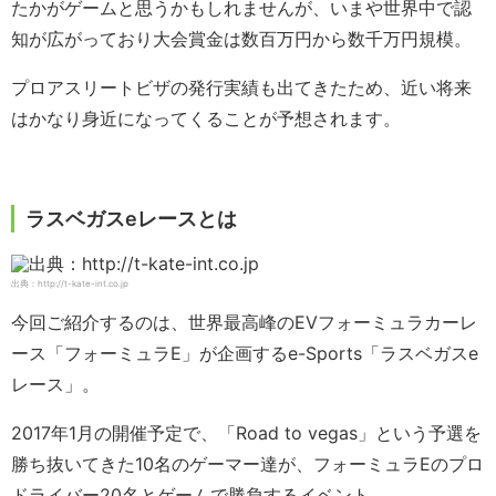
たかがゲームと思うかもしれませんが、いまや世界中で認
知が広がっており大会賞金は数百万円から数千万円規模。
プロアスリートビザの発行実績も出てきたため、近い将来
はかなり身近になってくることが予想されます。
ラスベガスeレースとは
出典：http://t-kate-int.co.jp
今回ご紹介するのは、世界最高峰のEVフォーミュラカーレ
ース「フォーミュラE」が企画するe-Sports「ラスベガスe
レース」。
2017年1月の開催予定で、「Road to vegas」という予選を
勝ち抜いてきた10名のゲーマー達が、フォーミュラEのプロ
ドライバー20名とゲームで勝負するイベント。