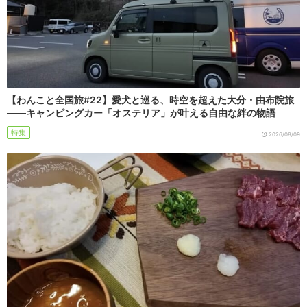
【わんこと全国旅#22】愛犬と巡る、時空を超えた大分・由布院旅
――キャンピングカー「オステリア」が叶える自由な絆の物語
特集
2026/08/09