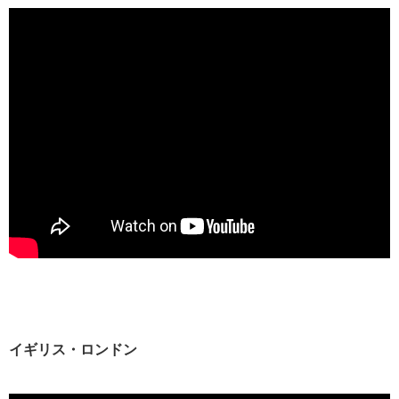
イギリス・ロンドン