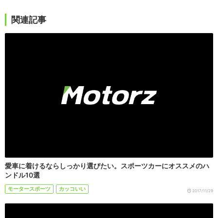
関連記事
愛車に着けるならしっかり選びたい。スポーツカーにオススメのハ
ンドル10選
モータースポーツ
カッコいい
2017/11/29