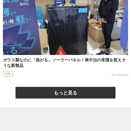
ガラス製なのに「曲がる」ソーラーパネル！車中泊の常識を変えそ
うな新製品
特集
2026/08/06
もっと見る