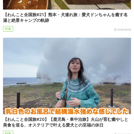
【わんこと全国旅#21】熊本・犬連れ旅：愛犬ドンちゃんを癒す名
湯と絶景キャンプの軌跡
特集
2026/08/08
【わんこと全国旅#20】【鹿児島・車中泊旅】火山が育む癒やしと
美食を巡る、オステリアで叶える愛犬との至福の休日
特集