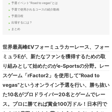
予選イベント”Road to vegas”とは
予選で使用されるコースの紹介動画
予選日程
出場するには？
まとめ
世界最高峰EVフォーミュラカーレース、フォー
ミュラEが、新たなファンを獲得するための取
り組みとして始めたのがe-Sportsの分野。レー
スゲーム「rFactor2」を使用して”Road to
vegas”というオンライン予選を行い、勝ち抜い
た10名がプロドライバー20名とゲームでレー
ス。プロに勝てれば賞金100万ドル！日本円で