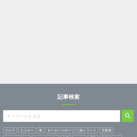
記事検索
クルマ
エコカー
車
モータースポーツ
軽トラック
営業車