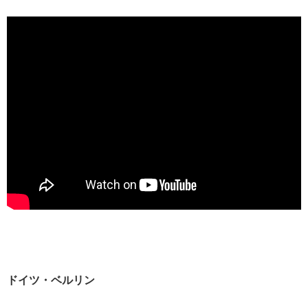
ドイツ・ベルリン