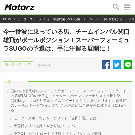
HOME
モータースポーツ
今一番波に乗っている男、チームインパル関口雄飛がポールポジ
今一番波に乗っている男、チームインパル関口
雄飛がポールポジション！スーパーフォーミュ
ラSUGOの予選は、手に汗握る展開に！
モータースポーツ
2016/09/24
目次
国内では最高峰のフォーミュラカーレース、スーパーフォーミュラ。そ
の第6戦SUGOの予選を、モータースポーツジャーナリスト吉田知弘
(@f1beginners)のリアルタイムツイートとともに振り返ります。新世代
のレースレポート”ツイレポ”。これを読めば予選が手に取るようにわか
る！
モータースポーツジャーナリスト「吉田知弘」とは
予選日フリー走行：やはり強いインパル
予選Q1：ピットロードで接触！？トップタイムは関口！