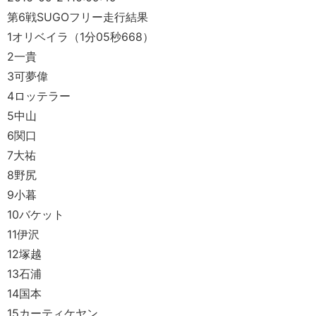
第6戦SUGOフリー走行結果
1オリベイラ（1分05秒668）
2一貴
3可夢偉
4ロッテラー
5中山
6関口
7大祐
8野尻
9小暮
10バケット
11伊沢
12塚越
13石浦
14国本
15カーティケヤン