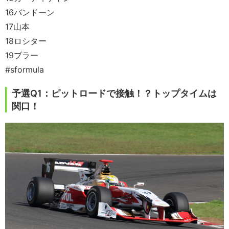
16バンドーン
17山本
18ロシター
19ブラー
#sformula
予選Q1：ピットロードで接触！？トップタイムは
関口！