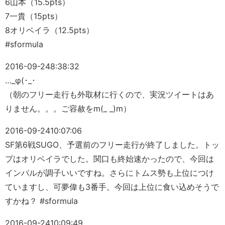
6山本（15.5pts）
7一貴（15pts）
8オリベイラ（12.5pts）
#sformula
2016-09-24
8:38:32
…_φ(･_･
（朝のフリー走行も外取材に行くので、実況ツイートはあ
りません。。。ご容赦をm(_ _)m）
2016-09-24
10:07:06
SF第6戦SUGO、予選前のフリー走行が終了しました。トッ
プはオリベイラでした。関口も終始速かったので、今回は
インパルが調子いいですね。さらにトムス勢も上位につけ
ていますし、可夢偉も3番手。今回は上位に食い込めそうで
すかね？ #sformula
2016-09-24
10:09:49