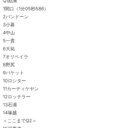
Q1結果
1関口（1分05秒586）
2バンドーン
3小暮
4中山
5一貴
6大祐
7オリベイラ
8野尻
9バケット
10ロシター
11カーティケヤン
12ロッテラー
13石浦
14塚越
＜ここまでQ2＞