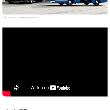
出典：wisdom0fsolomon.blogspot.com