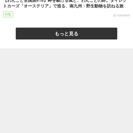
【わんこと全国旅#19】岬を駆ける風と、わんことの絆。ダイレク
トカーズ「オーステリア」で巡る、南九州・野生動物を訪ねる旅
特集
2026/08/05
もっと見る