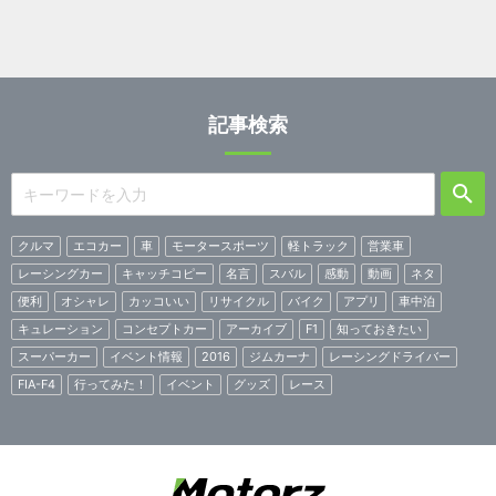
記事検索
クルマ
エコカー
車
モータースポーツ
軽トラック
営業車
レーシングカー
キャッチコピー
名言
スバル
感動
動画
ネタ
便利
オシャレ
カッコいい
リサイクル
バイク
アプリ
車中泊
キュレーション
コンセプトカー
アーカイブ
F1
知っておきたい
スーパーカー
イベント情報
2016
ジムカーナ
レーシングドライバー
FIA-F4
行ってみた！
イベント
グッズ
レース