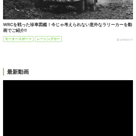
WRCを戦った珍車図鑑！今じゃ考えられない意外なラリーカーを動
画でご紹介!!
モータースポーツ
レーシングカー
2019/01/17
最新動画