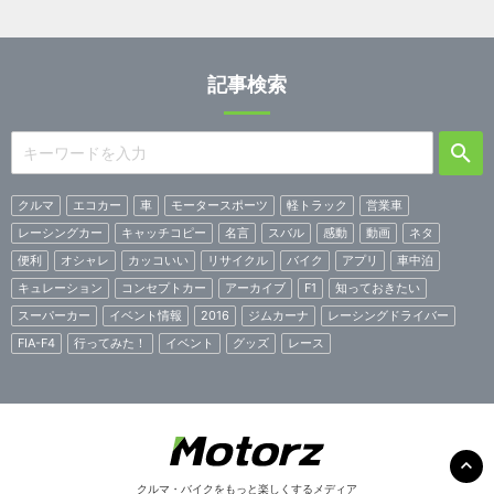
記事検索
クルマ
エコカー
車
モータースポーツ
軽トラック
営業車
レーシングカー
キャッチコピー
名言
スバル
感動
動画
ネタ
便利
オシャレ
カッコいい
リサイクル
バイク
アプリ
車中泊
キュレーション
コンセプトカー
アーカイブ
F1
知っておきたい
スーパーカー
イベント情報
2016
ジムカーナ
レーシングドライバー
FIA-F4
行ってみた！
イベント
グッズ
レース
クルマ・バイクをもっと楽しくするメディア