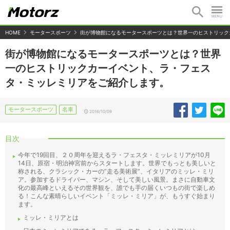
HOME
モータースポーツ
街が博物館になるモータースポーツとは？世界一のヒストリック
街が博物館になるモータースポーツとは？世界
一のヒストリックカーイベント、ラ・フェス
タ・ミッレミリアをご紹介します。
モータースポーツ
名車
2016/10/09
目次
今年で19回目、２０周年を迎えるラ・フェスタ・ミッレミリアが10月
14日、原宿・明治神宮前からスタートします。世界でもっとも美しいと
称される、クラシック・カーの”走る美術展”、イタリアのミッレ・ミリ
ア。参加するドライバー、マシン、そして美しい風景。まさに自動車文
化の最高峰といえるその世界観を、誰でも手の届くいつもの街で楽しめ
る！こんな素晴らしいイベント「ミッレ・ミリア」が、もうすぐ始まり
ます。
ミッレ・ミリアとは