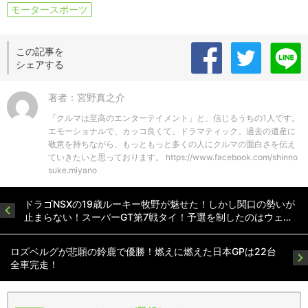
モータースポーツ
この記事を
シェアする
著者：宮野真之介
「クルマは至高のエンターテイメント」と、信じるうちの1人です。
エモーショナルで、カッコ良くて、ドラマティック。過去の遺産に
敬意を持ちながら、もっともっと多くの人にクルマの面白さを伝え
ていきたいと思っております。 https://www.facebook.com/shinno
suke.miyano
ドラゴNSXの19歳ルーキー牧野が魅せた！しかし関口の勢いが
止まらない！スーパーGT第7戦タイ！予選を制したのはウェ…
ロズベルグが悲願の鈴鹿で優勝！燃えに燃えた日本GPは22台
全車完走！