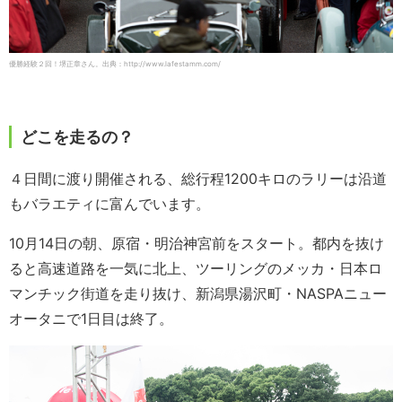
優勝経験２回！堺正章さん。出典：http://www.lafestamm.com/
どこを走るの？
４日間に渡り開催される、総行程1200キロのラリーは沿道
もバラエティに富んでいます。
10月14日の朝、原宿・明治神宮前をスタート。都内を抜け
ると高速道路を一気に北上、ツーリングのメッカ・日本ロ
マンチック街道を走り抜け、新潟県湯沢町・NASPAニュー
オータニで1日目は終了。