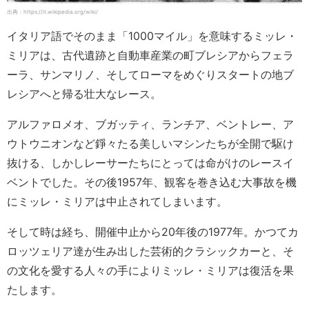
出典：https://it.wikipedia.org/wiki/
イタリア語でそのまま「1000マイル」を意味するミッレ・
ミリアは、古代遺跡と自動車産業の町ブレシアからフェラ
ーラ、サンマリノ、そしてローマをめぐりスタートの地ブ
レシアへと帰る壮大なレース。
アルファロメオ、ブガッティ、ランチア、ベントレー、ア
ウトウニオンなど錚々たる美しいマシンたちが全開で駆け
抜ける、しかしレーサーたちにとっては命がけのレースイ
ベントでした。その後1957年、観客を巻き込む大事故を機
にミッレ・ミリアは中止されてしまいます。
そして時は経ち、開催中止から20年後の1977年。かつてカ
ロッツェリア達が生み出した芸術的クラシックカーと、そ
の文化を愛する人々の手によりミッレ・ミリアは復活を果
たします。