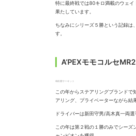
特に最終戦では80キロ満載のウェ
果たしています。
ちなみにシリーズ５勝という記録は
す。
A’PEXモモコルセMR2
©︎鈴鹿サーキット
この年からステアリングブランドで
アリング、プライベーターながら結
ドライバーは新田守男/高木真一両選
この年は第２戦の１勝のみでシーズン
ャンピオンを獲得。