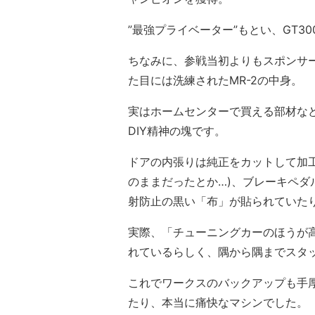
”最強プライベーター”もとい、GT3
ちなみに、参戦当初よりもスポンサ
た目には洗練されたMR-2の中身。
実はホームセンターで買える部材な
DIY精神の塊です。
ドアの内張りは純正をカットして加
のままだったとか…)、ブレーキペ
射防止の黒い「布」が貼られていた
実際、「チューニングカーのほうが
れているらしく、隅から隅までスタッ
これでワークスのバックアップも手厚
たり、本当に痛快なマシンでした。