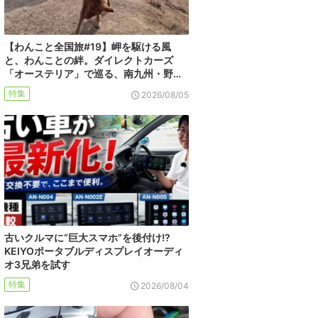
【わんこと全国旅#19】岬を駆ける風
と、わんことの絆。ダイレクトカーズ
「オーステリア」で巡る、南九州・野…
特集
2026/08/05
古いクルマに“巨大スマホ”を後付け!?
KEIYOポータブルディスプレイオーディ
オ3兄弟を試す
特集
2026/08/04