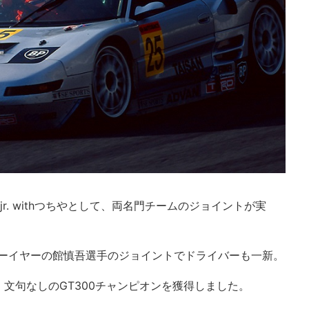
N jr. withつちやとして、両名門チームのジョイントが実
ューイヤーの館慎吾選手のジョイントでドライバーも一新。
文句なしのGT300チャンピオンを獲得しました。