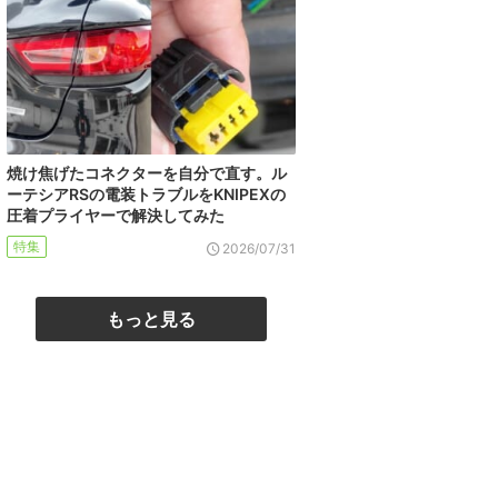
焼け焦げたコネクターを自分で直す。ル
ーテシアRSの電装トラブルをKNIPEXの
圧着プライヤーで解決してみた
特集
2026/07/31
もっと見る