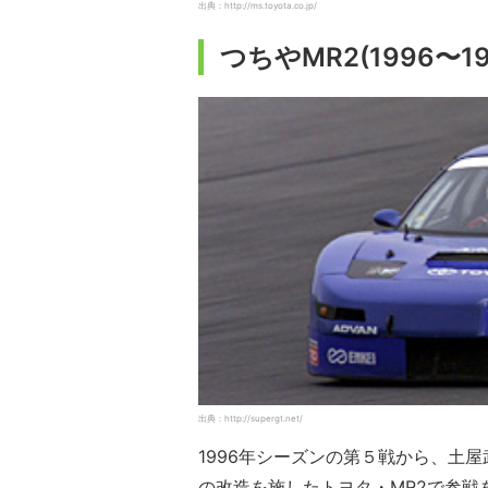
出典：http://ms.toyota.co.jp/
つちやMR2(1996〜19
出典：http://supergt.net/
1996年シーズンの第５戦から、土屋
の改造を施したトヨタ・MR2で参戦