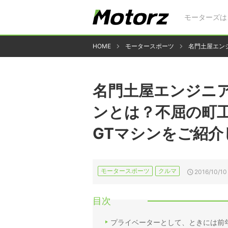
モーターズは
HOME
モータースポーツ
名門土屋エン
名門土屋エンジニ
ンとは？不屈の町
GTマシンをご紹介
モータースポーツ
クルマ
2016/10/10
目次
プライベーターとして、ときには前