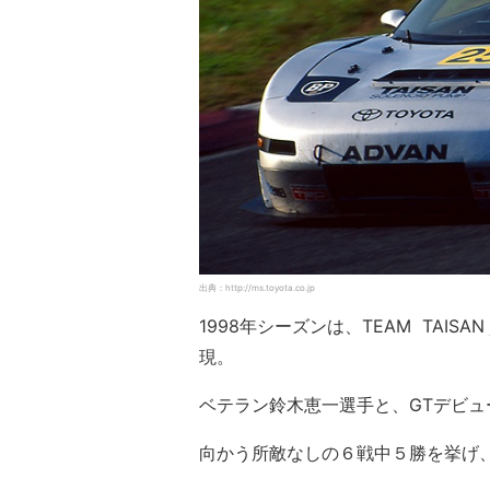
出典：http://ms.toyota.co.jp
1998年シーズンは、TEAM TAISA
現。
ベテラン鈴木恵一選手と、GTデビ
向かう所敵なしの６戦中５勝を挙げ、