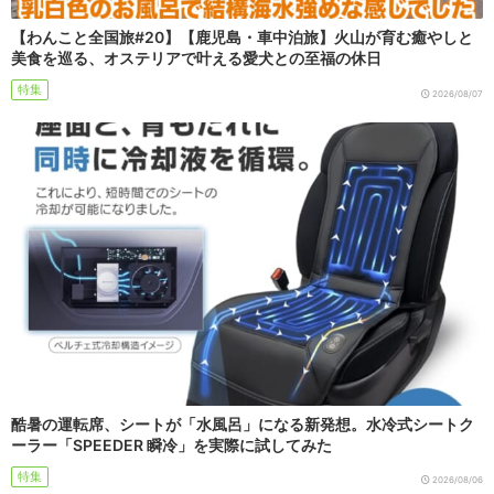
【わんこと全国旅#20】【鹿児島・車中泊旅】火山が育む癒やしと
美食を巡る、オステリアで叶える愛犬との至福の休日
特集
2026/08/07
酷暑の運転席、シートが「水風呂」になる新発想。水冷式シートク
ーラー「SPEEDER 瞬冷」を実際に試してみた
特集
2026/08/06