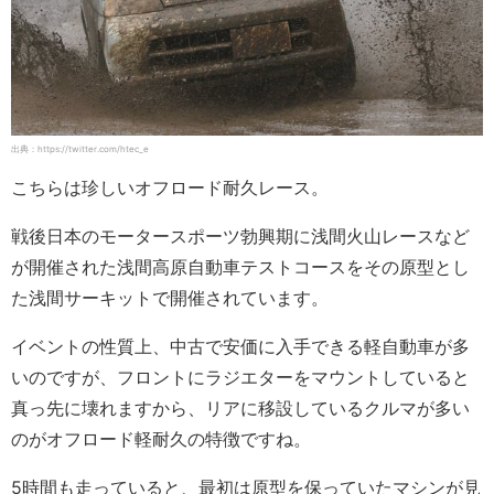
出典：https://twitter.com/htec_e
こちらは珍しいオフロード耐久レース。
戦後日本のモータースポーツ勃興期に浅間火山レースなど
が開催された浅間高原自動車テストコースをその原型とし
た浅間サーキットで開催されています。
イベントの性質上、中古で安価に入手できる軽自動車が多
いのですが、フロントにラジエターをマウントしていると
真っ先に壊れますから、リアに移設しているクルマが多い
のがオフロード軽耐久の特徴ですね。
5時間も走っていると、最初は原型を保っていたマシンが見