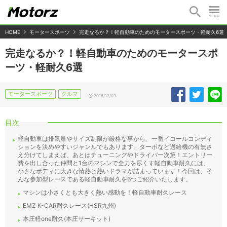
HOME
モータースポーツ
完走なるか？！軽自動車のためのモータースポーツ・軽耐久6選
完走なるか？！軽自動車のためのモータースポ
ーツ・軽耐久6選
モータースポーツ
クルマ
2016/12/03
目次
軽自動車は排気量やサイズ制限が厳格な事から、一番イコールコンディ
ションを決めやすいジャンルでもあります。ターボなど過給機の有無さ
え分けてしまえば、あとはチューニングやドライバー次第！エントリー
費を出し合った仲間と1台のマシンで全力を尽くす軽自動車耐久には、
小さなボディに大きな情熱と熱いドラマが詰まっています！今回は、そ
んな参加型レースである軽自動車耐久を6つご紹介いたします。
マシンは小さくとも大きく熱い感動を！軽自動車耐久レース
EMZ K-CAR耐久レース(HSR九州)
本庄軽one耐久(本庄サーキット)