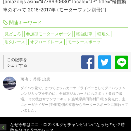
[amazonjs asin=”4779630630″ locale=”JP” title=”軽自動
車のすべて 2016-2017年 (モーターファン別冊)”]
関連キーワード
見どころ
参加型モータースポーツ
軽自動車
軽耐久
耐久レース
オフロードレース
モータースポーツ
この記事を
シェアする
著者：兵藤 忠彦
ダイハツ党で、かつてはジムカーナドライバーとしてダイハツチャ
レンジカップを中心に、全日本ジムカーナにもスポット参戦で出
場。 その後はサザンサーキット(宮城県柴田郡村田町)を拠点に、主
にオーガナイザー(主催者)側の立場からモータースポーツに関わって
いました。
なぜ今年はニコ・ロズベルグがチャンピオンになったのか？勝
敗を分けた5つのレース