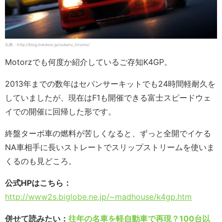
出典：http://blog.livedoor.jp/subaru_hiromo/
Motorzでも何度か紹介しているご存知K4GP。
2013年までの数年はセパンサーキットでも24時間軽耐久を
していましたが、現在はF1も開催できる富士スピードウェ
イでの開催に回帰した形です。
終盤ターボ車の燃料が苦しくなると、ずっと全開でイケる
NA車相手に長いストレートでスリップストリームを使いま
くるのも見どころ。
公式HPはこちら：
http://www2s.biglobe.ne.jp/~madhouse/k4gp.htm
併せて読みたい：
往年の名車を軽自動車で再現？100台以