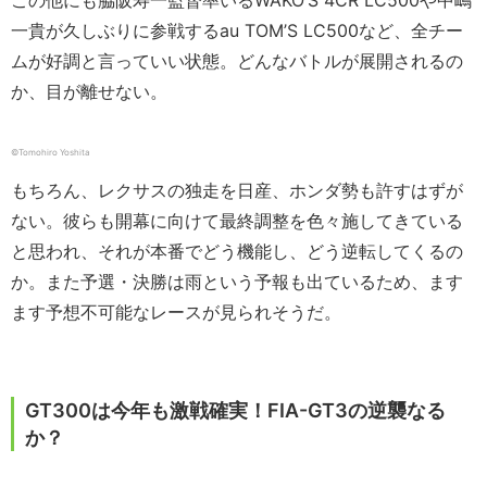
この他にも脇阪寿一監督率いるWAKO’S 4CR LC500や中嶋
一貴が久しぶりに参戦するau TOM’S LC500など、全チー
ムが好調と言っていい状態。どんなバトルが展開されるの
か、目が離せない。
©︎Tomohiro Yoshita
もちろん、レクサスの独走を日産、ホンダ勢も許すはずが
ない。彼らも開幕に向けて最終調整を色々施してきている
と思われ、それが本番でどう機能し、どう逆転してくるの
か。また予選・決勝は雨という予報も出ているため、ます
ます予想不可能なレースが見られそうだ。
GT300は今年も激戦確実！FIA-GT3の逆襲なる
か？