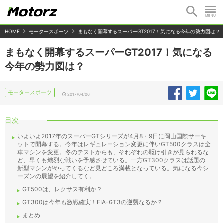
HOME
モータースポーツ
まもなく開幕するスーパーGT2017！気になる今年の勢力図は？
まもなく開幕するスーパーGT2017！気になる
今年の勢力図は？
モータースポーツ
2017/04/06
目次
いよいよ2017年のスーパーGTシリーズが4月8・9日に岡山国際サーキ
ットで開幕する。今年はレギュレーション変更に伴いGT500クラスは全
車マシンを変更。冬のテストからも、それぞれの駆け引きが見られるな
ど、早くも熾烈な戦いを予感させている。一方GT300クラスは話題の
新型マシンがやってくるなど見どころ満載となっている。気になる今シ
ーズンの展望を紹介してく。
GT500は、レクサス有利か？
GT300は今年も激戦確実！FIA-GT3の逆襲なるか？
まとめ