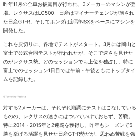
昨年11月の全車お披露目が行われ、3メーカーのマシンが登
場。レクサスはLC500、日産はマイナーチェンジが施され
た日産GT-R、そしてホンダは新型NSXをベースにマシンを
開発した。
これを皮切りに、各地でテストがスタート。3月には岡山と
富士で公式合同テストが行われたが、そこで速さを見せた
のがレクサス勢。どのセッションでも上位を独占し、特に
富士でのセッション1日目では午前・午後ともにトップタイ
ムを記録した。
©︎Tomohiro Yoshita
対する2メーカーは、それぞれ順調にテストはこなしている
ものの、レクサスの速さにはついていけておらず、苦戦。
特に2014・2015年と2連覇を獲得し、昨年もシーズンで5
勝を挙げる活躍を見せた日産GT-R勢だが、思わぬ苦戦を強