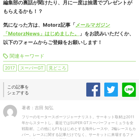
編集部の裏話が聞けたり、月に一度は抽選でプレゼントが
もらえるかも！？
気になった方は、Motorz記事「
メールマガジン
「MotorzNews」はじめました。
」をお読みいただくか、
以下のフォームからご登録をお願いします！
関連キーワード
2017
スーパーGT
見どころ
この記事を
シェアする
著者：吉田 知弘
フリーのモータースポーツジャーナリスト。サーキット取材は2011
年からスタートし、最近ではSUPER GTスーパーフォーミュラを全
戦取材。この他にもF1をはじめとする海外レースや、2輪レースもカ
バー。レースに関する記事だけでなく、サーキットに来場するファ