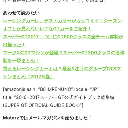
今年も待ちに待ったシーズンが、もうすぐ始まる。
あわせて読みたい
レーシングカーは、テストカラーがカッコイイ！シーズン
オフしか見れないレアなGTカーをご紹介！
スーパーGT2017：ついにGT500クラスの全チーム体制が
出揃った！
マークXのGTマシンが登場？スーパーGT300クラスの各体
制を一挙まとめ！
買えるレーシングカーとは？最新&注目のグループGT3マ
シンまとめ（2017年版）
[amazonjs asin=”B01MRENUNO” locale=”JP”
title=”2016−2017スーパーGT公式ガイドブック総集編
(SUPER GT OFFICIAL GUIDE BOOK)”]
Motorzではメールマガジンを始めました！