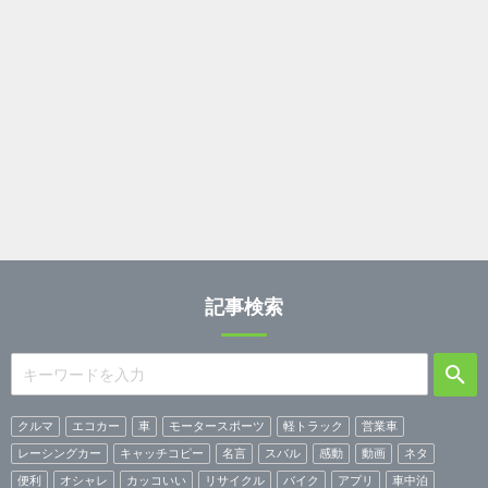
記事検索
クルマ
エコカー
車
モータースポーツ
軽トラック
営業車
レーシングカー
キャッチコピー
名言
スバル
感動
動画
ネタ
便利
オシャレ
カッコいい
リサイクル
バイク
アプリ
車中泊