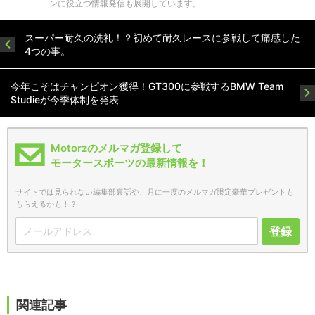
ンに役立つ情報発信も展開しています。
スーパー耐久の洗礼！？初めて耐久レースに参戦して痛感した
4つの事。
今年こそはチャンピオン獲得！GT300に参戦するBMW Team
Studieが今季体制を発表
Motorzのメルマガ登録して
モータースポーツの最新情報を！
サイトでは見られない編集部裏話や、月に一度のメルマガ限定豪華プレゼントも
もらえるかも！？
登録
関連記事