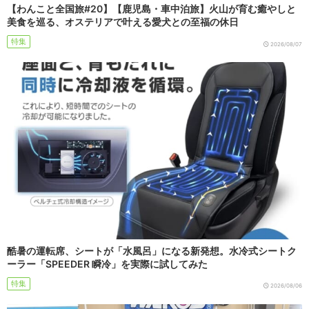
【わんこと全国旅#20】【鹿児島・車中泊旅】火山が育む癒やしと
美食を巡る、オステリアで叶える愛犬との至福の休日
特集
2026/08/07
酷暑の運転席、シートが「水風呂」になる新発想。水冷式シートク
ーラー「SPEEDER 瞬冷」を実際に試してみた
特集
2026/08/06