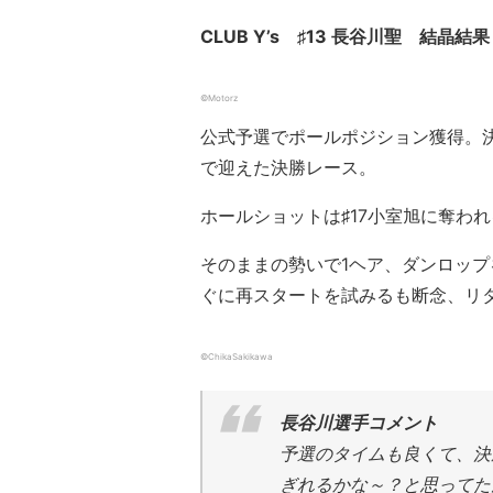
CLUB Y’s ♯13 長谷川聖 結晶
©Motorz
公式予選でポールポジション獲得。
で迎えた決勝レース。
ホールショットは♯17小室旭に奪わ
そのままの勢いで1ヘア、ダンロッ
ぐに再スタートを試みるも断念、リ
©ChikaSakikawa
長谷川選手コメント
予選のタイムも良くて、決
ぎれるかな～？と思ってた