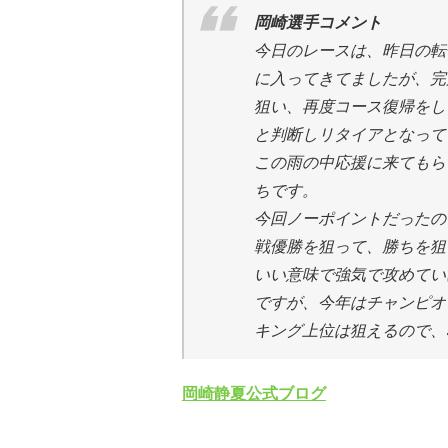
岡崎選手コメント
今日のレースは、昨日の転
に入ってきてましたが、完
狙い、再度コース復帰をし
と判断しリタイアとなって
この雨の中応援に来てもら
ちです。
今回ノーポイントだったの
戦優勝を狙って、勝ちを狙
いい意味で強気で攻めてい
ですが、今年はチャンピオ
キング上位は狙えるので、
岡崎静夏公式ブログ