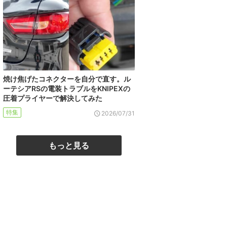
焼け焦げたコネクターを自分で直す。ル
ーテシアRSの電装トラブルをKNIPEXの
圧着プライヤーで解決してみた
特集
2026/07/31
もっと見る