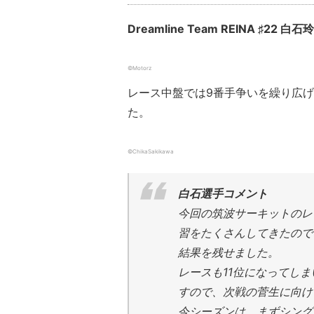
Dreamline Team REINA ♯22
©Motorz
レース中盤では9番手争いを繰り広げ
た。
©ChikaSakikawa
白石選手コメント
今回の筑波サーキットのレ
習をたくさんしてきたので
結果を残せました。
レースも11位になってし
すので、次戦の菅生に向け
今シーズンは、まずシング