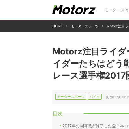
モーターズは
HOME
モータースポーツ
Motorz注
Motorz注目ラ
イダーたちはどう
レース選手権2017
モータースポーツ
バイク
2017/04/12
目次
2017年の開幕戦が終了した全日本