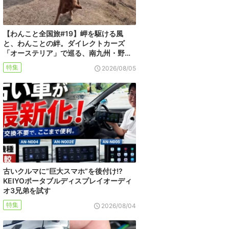
【わんこと全国旅#19】岬を駆ける風
と、わんことの絆。ダイレクトカーズ
「オーステリア」で巡る、南九州・野…
特集
2026/08/05
古いクルマに“巨大スマホ”を後付け!?
KEIYOポータブルディスプレイオーディ
オ3兄弟を試す
特集
2026/08/04