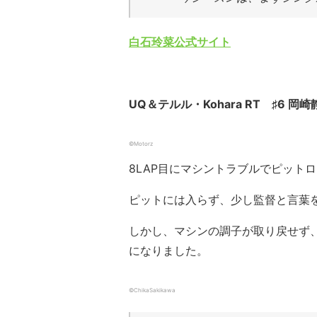
白石玲菜公式サイト
UQ＆テルル・Kohara RT ♯6 
©Motorz
8LAP目にマシントラブルでピット
ピットには入らず、少し監督と言葉
しかし、マシンの調子が取り戻せず
になりました。
©ChikaSakikawa