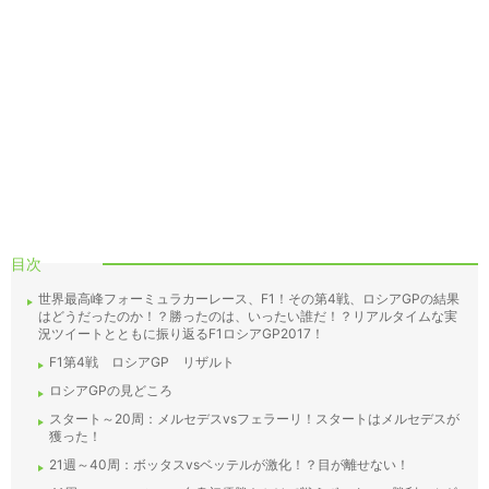
目次
世界最高峰フォーミュラカーレース、F1！その第4戦、ロシアGPの結果
はどうだったのか！？勝ったのは、いったい誰だ！？リアルタイムな実
況ツイートとともに振り返るF1ロシアGP2017！
F1第4戦 ロシアGP リザルト
ロシアGPの見どころ
スタート～20周：メルセデスvsフェラーリ！スタートはメルセデスが
獲った！
21週～40周：ボッタスvsベッテルが激化！？目が離せない！