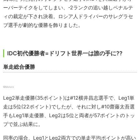
ーバーテイクをしてしまい、-2ランクの追い越しペナルテ
ィの裁定が下され決着。ロシア人ドライバーのサレグラセ
ブ選手が劇的な優勝を飾りました。
IDC初代優勝者=ドリフト世界一は誰の手に??
単走総合優勝
©️Motorz
Leg2単走優勝(35ポイント)は#12横井昌志選手で、Leg1単
走は5位(22ポイント)でしたが、それに対し#10齋藤太吾選
手もLeg1単走優勝、Leg2は5位と両者が57ポイントのトッ
プで並ぶ結果に。
同率の場合、Leg1とLeg2両方での単走平均ポイントが高い