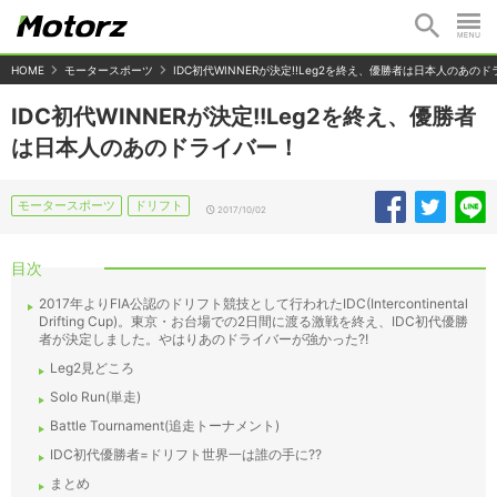
HOME
モータースポーツ
IDC初代WINNERが決定!!Leg2を終え、優勝者は日本人のあの
IDC初代WINNERが決定!!Leg2を終え、優勝者
は日本人のあのドライバー！
モータースポーツ
ドリフト
2017/10/02
目次
2017年よりFIA公認のドリフト競技として行われたIDC(Intercontinental
Drifting Cup)。東京・お台場での2日間に渡る激戦を終え、IDC初代優勝
者が決定しました。やはりあのドライバーが強かった?!
Leg2見どころ
Solo Run(単走)
Battle Tournament(追走トーナメント)
IDC初代優勝者=ドリフト世界一は誰の手に??
まとめ