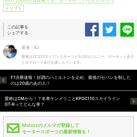
ドリフト
この記事を
シェアする
著者：EJ
愛車はZC33SスイフトスポーツとSJ30Vジムニー。サーキット走行
とオフロード走行を楽しんでいます。
F1決勝速報！好調のハミルトンを止め、最後のセパンを制した
のは20歳のあの人！
愛称はCMから！？名車ケンメリことKPGC110スカイライン
GT-Rってどんな車？
Motorzのメルマガ登録して
モータースポーツの最新情報を！