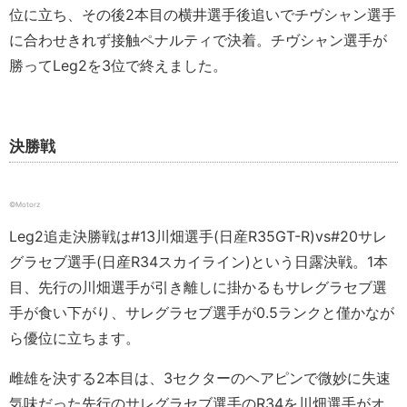
位に立ち、その後2本目の横井選手後追いでチヴシャン選手
に合わせきれず接触ペナルティで決着。チヴシャン選手が
勝ってLeg2を3位で終えました。
決勝戦
©️Motorz
Leg2追走決勝戦は#13川畑選手(日産R35GT-R)vs#20サレ
グラセブ選手(日産R34スカイライン)という日露決戦。1本
目、先行の川畑選手が引き離しに掛かるもサレグラセブ選
手が食い下がり、サレグラセブ選手が0.5ランクと僅かなが
ら優位に立ちます。
雌雄を決する2本目は、3セクターのヘアピンで微妙に失速
気味だった先行のサレグラセブ選手のR34を川畑選手がオ