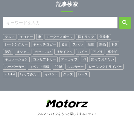
記事検索
クルマ
エコカー
車
モータースポーツ
軽トラック
営業車
レーシングカー
キャッチコピー
名言
スバル
感動
動画
ネタ
便利
オシャレ
カッコいい
リサイクル
バイク
アプリ
車中泊
キュレーション
コンセプトカー
アーカイブ
F1
知っておきたい
スーパーカー
イベント情報
2016
ジムカーナ
レーシングドライバー
FIA-F4
行ってみた！
イベント
グッズ
レース
クルマ・バイクをもっと楽しくするメディア