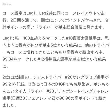
©️Motorz
コース設定はLeg1、Leg2共に同じコースレイアウトで走
行。2日間を通して、順位によってポイントが付与され、合
計ポイントの高いドライバーが単走総合優勝に輝きます。
Leg1で唯一100点越えをマークした#10齋藤太吾選手は、思
うように得点が伸びず単走5位という結果に。他のドライバ
ーもコースに慣れてきたこともあり高得点が続出する中、
99.34をマークした#12横井昌志選手が単走1位という結果
に。
2位には注目のロシア人ドライバー#20サレグラセブ選手が
99.21を記録。3位には日本のD1GPでもお馴染み、ポンちゃ
んことタイ人ドライバー#23デチャポン=トイングチャレン
選手(日産Z33フェアレディZ)が98.96の高ポイントで続き
ました。