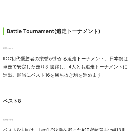
Battle Tournament(追走トーナメント)
©️Motorz
IDC初代優勝者の栄誉が掛かる追走トーナメント。日本勢は
単走で安定した走りを披露し、4人とも追走トーナメントに
進出。順当にベスト16を勝ち抜き駒を進めます。
ベスト8
©️Motorz
ベスト8注目は、Leg1で決勝を戦った#10齋藤選手vs#13川