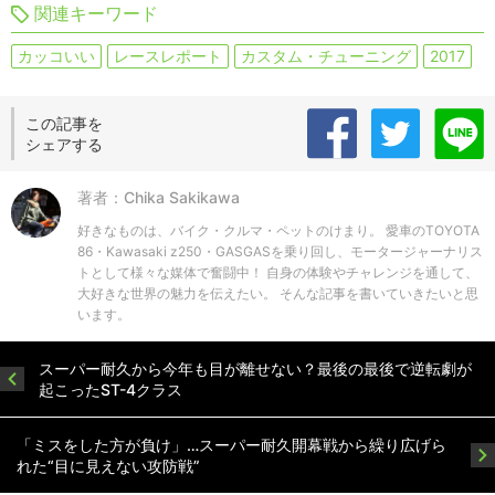
関連キーワード
カッコいい
レースレポート
カスタム・チューニング
2017
この記事を
シェアする
著者：Chika Sakikawa
好きなものは、バイク・クルマ・ペットのけまり。 愛車のTOYOTA
86・Kawasaki z250・GASGASを乗り回し、モータージャーナリス
トとして様々な媒体で奮闘中！ 自身の体験やチャレンジを通して、
大好きな世界の魅力を伝えたい。 そんな記事を書いていきたいと思
います。
スーパー耐久から今年も目が離せない？最後の最後で逆転劇が
起こったST-4クラス
「ミスをした方が負け」…スーパー耐久開幕戦から繰り広げら
れた“目に見えない攻防戦”