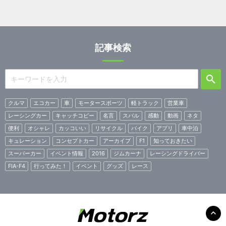
記事検索
クルマ
エコカー
車
モータースポーツ
軽トラック
営業車
レーシングカー
キャッチコピー
名言
スバル
感動
動画
ネタ
便利
オシャレ
カッコいい
リサイクル
バイク
アプリ
車中泊
キュレーション
コンセプトカー
アーカイブ
F1
知っておきたい
スーパーカー
イベント情報
2016
ジムカーナ
レーシングドライバー
FIA-F4
行ってみた！
イベント
グッズ
レース