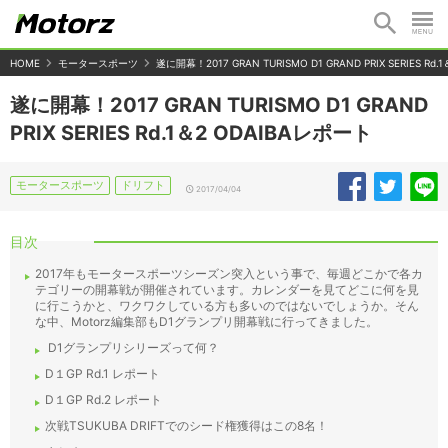
HOME
モータースポーツ
遂に開幕！2017 GRAN TURISMO D1 GRAND PRIX SERIES Rd
遂に開幕！2017 GRAN TURISMO D1 GRAND
PRIX SERIES Rd.1＆2 ODAIBAレポート
モータースポーツ
ドリフト
2017/04/04
目次
2017年もモータースポーツシーズン突入という事で、毎週どこかで各カ
テゴリーの開幕戦が開催されています。カレンダーを見てどこに何を見
に行こうかと、ワクワクしている方も多いのではないでしょうか。そん
な中、Motorz編集部もD1グランプリ開幕戦に行ってきました。
D1グランプリシリーズって何？
D１GP Rd.1 レポート
D１GP Rd.2 レポート
次戦TSUKUBA DRIFTでのシード権獲得はこの8名！