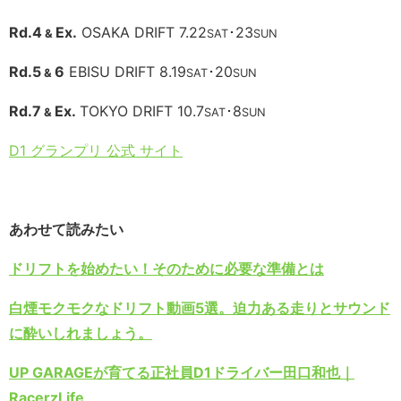
Rd.4
Ex.
OSAKA DRIFT 7.22
･23
&
SAT
SUN
Rd.5
6
EBISU DRIFT 8.19
･20
&
SAT
SUN
Rd.7
Ex.
TOKYO DRIFT 10.7
･8
&
SAT
SUN
D1 グランプリ 公式 サイト
あわせて読みたい
ドリフトを始めたい！そのために必要な準備とは
白煙モクモクなドリフト動画5選。迫力ある走りとサウンド
に酔いしれましょう。
UP GARAGEが育てる正社員D1ドライバー田口和也｜
RacerzLife