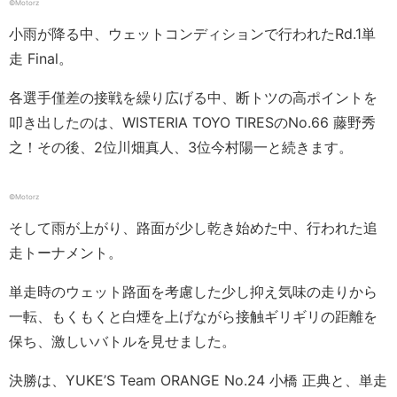
©︎Motorz
小雨が降る中、ウェットコンディションで行われたRd.1単
走 Final。
各選手僅差の接戦を繰り広げる中、断トツの高ポイントを
叩き出したのは、WISTERIA TOYO TIRESのNo.66 藤野秀
之！その後、2位川畑真人、3位今村陽一と続きます。
©︎Motorz
そして雨が上がり、路面が少し乾き始めた中、行われた追
走トーナメント。
単走時のウェット路面を考慮した少し抑え気味の走りから
一転、もくもくと白煙を上げながら接触ギリギリの距離を
保ち、激しいバトルを見せました。
決勝は、YUKE’S Team ORANGE No.24 小橋 正典と、単走