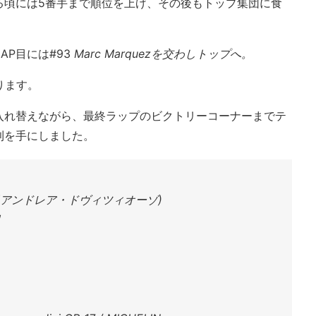
る頃には5番手まで順位を上げ、その後もトップ集団に食
AP目には#93
Marc Marquezを交わしトップへ。
ります。
入れ替えながら、最終ラップのビクトリーコーナーまでテ
利を手にしました。
アンドレア・ドヴィツィオーゾ
)
日