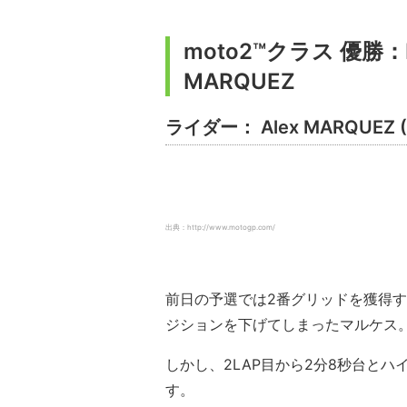
moto2™クラス 優勝：EG 
MARQUEZ
ライダー： Alex MARQUE
出典：http://www.motogp.com/
前日の予選では2番グリッドを獲得
ジションを下げてしまったマルケス
しかし、2LAP目から2分8秒台と
す。