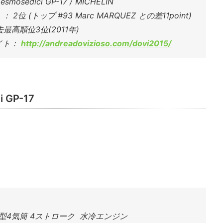
mosedici GP-17 / MICHELIN
2位 (トップ #93 Marc MARQUEZ との差11point)
去最高順位3位(2011年)
サイト：
http://andreadovizioso.com/dovi2015/
 GP-17
V型4気筒 4ストローク 水冷エンジン