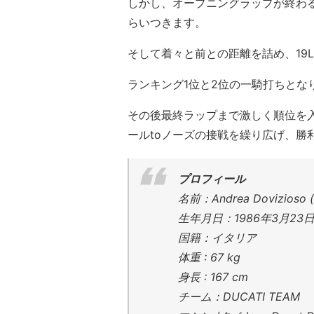
しかし、オープニングラップが終わ
らいつきます。
そして着々と前との距離を詰め、19L
ランキング1位と2位の一騎打ちとな
その後最終ラップまで激しく順位を
ールtoノーズの接戦を繰り広げ、勝
プロフィール
名前：
Andrea Dovizioso (
生年月日：1986年3月23
国籍：イタリア
体重 : 67 kg
身長 : 167 cm
チーム：DUCATI TEAM