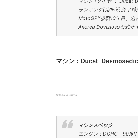
マシン /タイヤ ： Ducat Des
ランキング(第15戦 終了時) ： 
MotoGP™参戦10年目、過
Andrea Dovizioso公式
マシン：Ducati Desmosedici
©Chika Sakikawa
マシンスペック
エンジン：DOHC 90度