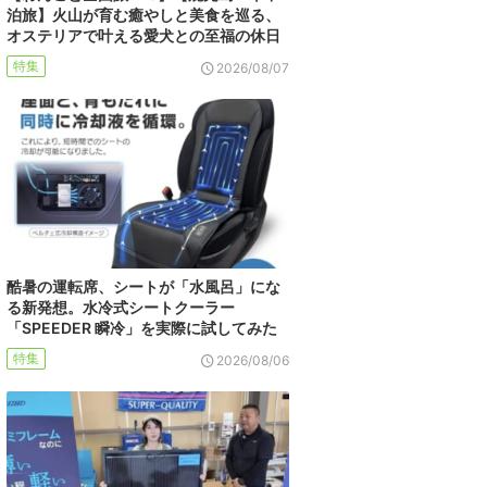
泊旅】火山が育む癒やしと美食を巡る、
オステリアで叶える愛犬との至福の休日
特集
2026/08/07
酷暑の運転席、シートが「水風呂」にな
る新発想。水冷式シートクーラー
「SPEEDER 瞬冷」を実際に試してみた
特集
2026/08/06