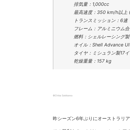
排気量：1,000cc
最高速度：350 km/h以上 (2
トランスミッション：6速 ド
フレーム：アルミニウム合金
燃料：シェルレーシング製V-
オイル：Shell Advance Ult
タイヤ：ミシュラン製17
乾燥重量：157 kg
©Chika Sakikawa
昨シーズン6年ぶりにオーストラリアグラン