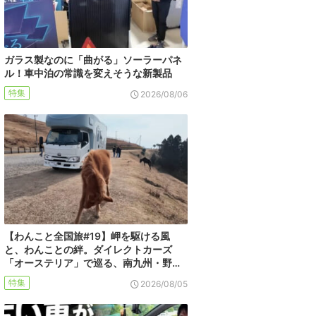
ガラス製なのに「曲がる」ソーラーパネ
ル！車中泊の常識を変えそうな新製品
特集
2026/08/06
【わんこと全国旅#19】岬を駆ける風
と、わんことの絆。ダイレクトカーズ
「オーステリア」で巡る、南九州・野…
特集
2026/08/05