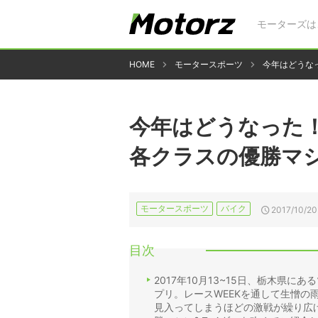
モーターズは
HOME
モータースポーツ
今年はどうな
今年はどうなった！
各クラスの優勝マ
モータースポーツ
バイク
2017/10/20
目次
2017年10月13~15日、栃木県に
プリ。レースWEEKを通して生憎
見入ってしまうほどの激戦が繰り広