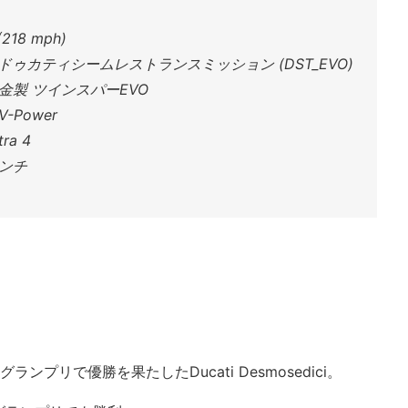
18 mph)
ゥカティシームレストランスミッション (DST_EVO)
製 ツインスパーEVO
Power
ra 4
インチ
プリで優勝を果たしたDucati Desmosedici。