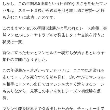
しかし、この年開幕5連勝という圧倒的な強さを見せたマン
セルは、スタート直後から後続を引き離し独走態勢へと持
ち込むことに成功したのです。
このままマンセルの開幕6連勝かと思われたレース終盤、突
然マンセルにタイヤトラブルが発生しタイヤ交換を行うと
状況は一変。
首位に立ったセナとマンセルの一騎打ちが始まるという予
想外の展開になりました。
この年優勝から遠ざかっていたセナは、ここで気迫溢れる
走りでトップを死守する姿勢を見せ、追いすがるマンセル
を相手にトンネル出口ではマシンを大きく滑らせるシーン
もありながら、見事この争いを制しシーズン初優勝を獲
得。
マシン性能を限界まで引き出したためか、チェッカーを受