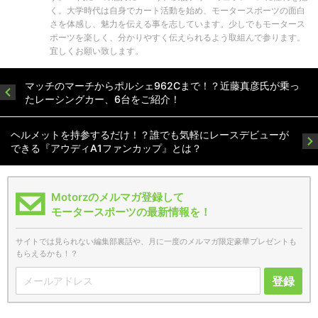
く。大学時代は自身でカート活動を始め、モータースポーツの面白
さを体感し、魅力を伝える事を志しています。少しでもモータース
ポーツを楽しく、分かりやすく伝えられるよう取組んで参ります。
宜しくお願い致します。
マッチのマーチからポルシェ962Cまで！？近藤真彦氏が乗っ
たレーシングカー、6台をご紹介！
ヘルメットを持参するだけ！？誰でも気軽にレースデビューが
できる『アウディA1ファンカップ』とは？
Motorzのメルマガ登録して
モータースポーツの最新情報を！
サイトでは見られない編集部裏話や、月に一度のメルマガ限定豪華プレゼントも
もらえるかも！？
登録