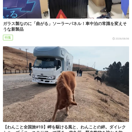
ガラス製なのに「曲がる」ソーラーパネル！車中泊の常識を変えそ
うな新製品
特集
2026/08/06
【わんこと全国旅#19】岬を駆ける風と、わんことの絆。ダイレク