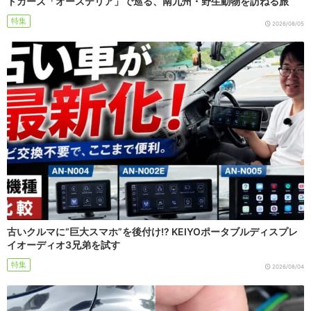
トカーズ「オーステリア」で巡る、南九州・野生動物を訪ねる旅
特集
2026/08/05
古いクルマに“巨大スマホ”を後付け!? KEIYOポータブルディスプレ
イオーディオ3兄弟を試す
特集
2026/08/04