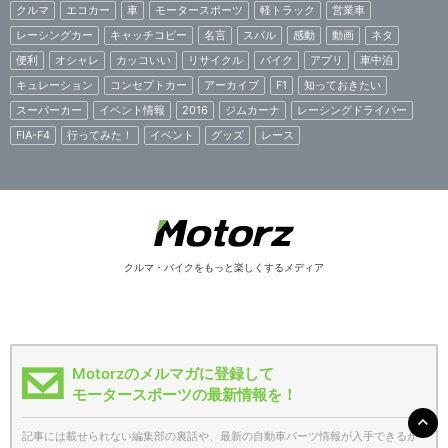
クルマ
エコカー
車
モータースポーツ
軽トラック
営業車
レーシングカー
キャッチコピー
名言
スバル
感動
動画
ネタ
便利
オシャレ
カッコいい
リサイクル
バイク
アプリ
車中泊
キュレーション
コンセプトカー
アーカイブ
F1
知っておきたい
スーパーカー
イベント情報
2016
ジムカーナ
レーシングドライバー
FIA-F4
行ってみた！
イベント
グッズ
レース
クルマ・バイクをもっと楽しくするメディア
Motorzのメルマガに登録して
モータースポーツの最新情報を！
記事には載せられない編集部の裏話や、最新の自動車パーツ情報が入手できるか