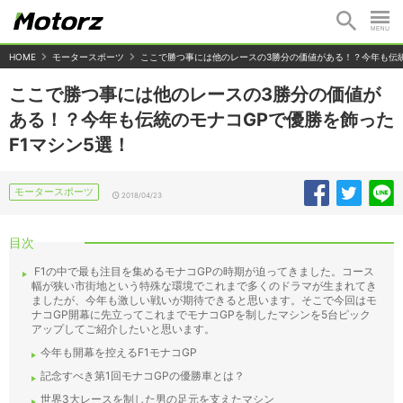
HOME
モータースポーツ
ここで勝つ事には他のレースの3勝分の価値がある！？今年も伝統
ここで勝つ事には他のレースの3勝分の価値が
ある！？今年も伝統のモナコGPで優勝を飾った
F1マシン5選！
モータースポーツ
2018/04/23
目次
F1の中で最も注目を集めるモナコGPの時期が迫ってきました。コース
幅が狭い市街地という特殊な環境でこれまで多くのドラマが生まれてき
ましたが、今年も激しい戦いが期待できると思います。そこで今回はモ
ナコGP開幕に先立ってこれまでモナコGPを制したマシンを5台ピック
アップしてご紹介したいと思います。
今年も開幕を控えるF1モナコGP
記念すべき第1回モナコGPの優勝車とは？
世界3大レースを制した男の足元を支えたマシン