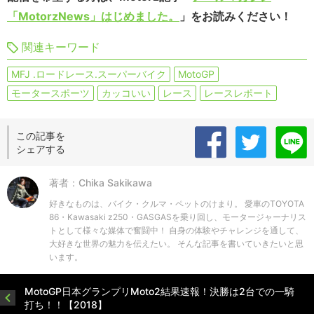
「MotorzNews」はじめました。
」をお読みください！
関連キーワード
MFJ .ロードレース.スーパーバイク
MotoGP
モータースポーツ
カッコいい
レース
レースレポート
この記事を
シェアする
著者：Chika Sakikawa
好きなものは、バイク・クルマ・ペットのけまり。 愛車のTOYOTA
86・Kawasaki z250・GASGASを乗り回し、モータージャーナリス
トとして様々な媒体で奮闘中！ 自身の体験やチャレンジを通して、
大好きな世界の魅力を伝えたい。 そんな記事を書いていきたいと思
います。
MotoGP日本グランプリMoto2結果速報！決勝は2台での一騎
打ち！！【2018】