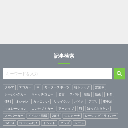
記事検索
クルマ
エコカー
車
モータースポーツ
軽トラック
営業車
レーシングカー
キャッチコピー
名言
スバル
感動
動画
ネタ
便利
オシャレ
カッコいい
リサイクル
バイク
アプリ
車中泊
キュレーション
コンセプトカー
アーカイブ
F1
知っておきたい
スーパーカー
イベント情報
2016
ジムカーナ
レーシングドライバー
FIA-F4
行ってみた！
イベント
グッズ
レース