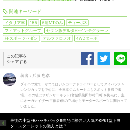
関連キーワード
イタリア車
155
5速MTのみ
ティーポ3
フィアットグループ
セダン版デルタHFインテグラーレ
FFスポーツセダン
アルファロメオ
4WDターボ
この記事を
シェアする
著者：兵藤 忠彦
ダイハツ党で、かつてはジムカーナドライバーとしてダイハツチャ
レンジカップを中心に、全日本ジムカーナにもスポット参戦で出
場。 その後はサザンサーキット(宮城県柴田郡村田町)を拠点に、主
にオーガナイザー(主催者)側の立場からモータースポーツに関わって
いました。
最後の小型FRハッチバック!!未だに根強い人気のKP61型トヨ
タ・スターレットの魅力とは？