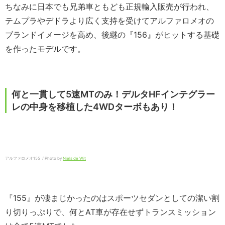
ちなみに日本でも兄弟車ともども正規輸入販売が行われ、
テムプラやデドラより広く支持を受けてアルファロメオの
ブランドイメージを高め、後継の『156』がヒットする基礎
を作ったモデルです。
何と一貫して5速MTのみ！デルタHFインテグラー
レの中身を移植した4WDターボもあり！
アルファロメオ155 / Photo by
Niels de Wit
『155』が凄まじかったのはスポーツセダンとしての潔い割
り切りっぷりで、何とAT車が存在せずトランスミッション