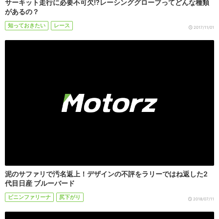
サーキット走行に必要不可欠!?レーシンググローブってどんな種類
があるの？
知っておきたい
レース
2017/11/01
泥のサファリで汚名返上！デザインの不評をラリーではね返した2
代目日産 ブルーバード
ピニンファリーナ
尻下がり
2018/07/11