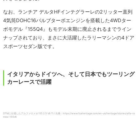
なお、ランチア デルタHFインテグラーレの2リッター直列
4気筒DOHC16バルブターボエンジンを搭載した4WDター
ボモデル『155Q4』もモデル末期に廃止されるまでライン
ナップされており、まさに大活躍したラリーマシンの4ドア
スポーツセダン版です。
イタリアからドイツへ、そして日本でもツーリング
カーレースで活躍
DTMに出場したアルファロメオ155 2.5 V6 TI / 出典：https://www.fcaheritage.com/en-uk/heritage/stories/alfa-ro
meo-155v6