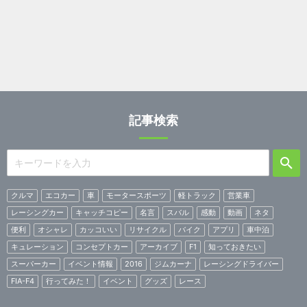
記事検索
クルマ
エコカー
車
モータースポーツ
軽トラック
営業車
レーシングカー
キャッチコピー
名言
スバル
感動
動画
ネタ
便利
オシャレ
カッコいい
リサイクル
バイク
アプリ
車中泊
キュレーション
コンセプトカー
アーカイブ
F1
知っておきたい
スーパーカー
イベント情報
2016
ジムカーナ
レーシングドライバー
FIA-F4
行ってみた！
イベント
グッズ
レース