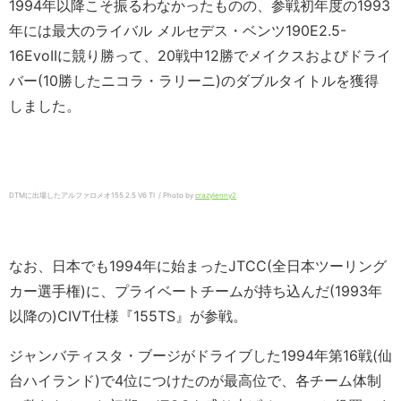
1994年以降こそ振るわなかったものの、参戦初年度の1993
年には最大のライバル メルセデス・ベンツ190E2.5-
16EvoIIに競り勝って、20戦中12勝でメイクスおよびドライ
バー(10勝したニコラ・ラリーニ)のダブルタイトルを獲得
しました。
DTMに出場したアルファロメオ155 2.5 V6 TI / Photo by
crazylenny2
なお、日本でも1994年に始まったJTCC(全日本ツーリング
カー選手権)に、プライベートチームが持ち込んだ(1993年
以降の)CIVT仕様『155TS』が参戦。
ジャンバティスタ・ブージがドライブした1994年第16戦(仙
台ハイランド)で4位につけたのが最高位で、各チーム体制