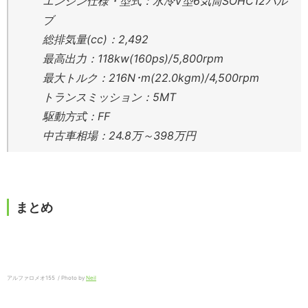
エンジン仕様・型式：水冷V型6気筒SOHC12バル
ブ
総排気量(cc)：2,492
最高出力：118kw(160ps)/5,800rpm
最大トルク：216N･m(22.0kgm)/4,500rpm
トランスミッション：5MT
駆動方式：FF
中古車相場：24.8万～398万円
まとめ
アルファロメオ155 / Photo by
Neil