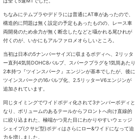
は全て5速MTでした。
ちなみにテムプラやデドラには普通にAT車があったので、
構造的に問題は無く設定の予定もあったものの、レース車
両開発のため余力が無く断念したなどと囁かれる尾ひれが
付くのが、いかにもアルファロメオらしいところ。
当初は日本の5ナンバーサイズに収まるボディへ、2リッタ
ー直列4気筒DOHC8バルブ、スパークプラグを1気筒あたり
2本持つ『ツインスパーク』エンジンが基本でしたが、後に
ツインスパークの16バルブ化、2.5リッターV6エンジンが
追加されています。
同じタイミングでワイドボディ化されて3ナンバーボディと
なり、ボリュームのあるテールからフロントへ向け直線的
に絞り込まれた、極端かつ見た目にわかりやすいウェッジ
シェイプ(クサビ型)ボディはさらにロー&ワイドになって迫
力を増しました。