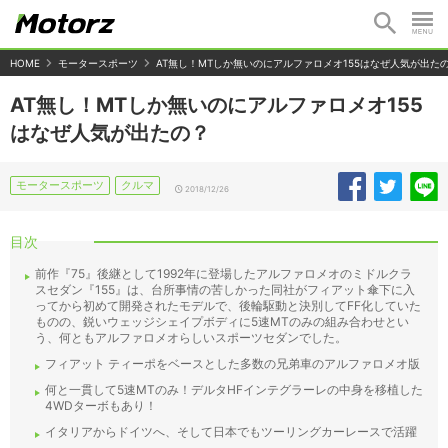
HOME
モータースポーツ
AT無し！MTしか無いのにアルファロメオ155はなぜ人気が出た
AT無し！MTしか無いのにアルファロメオ155
はなぜ人気が出たの？
モータースポーツ
クルマ
2018/12/26
目次
前作『75』後継として1992年に登場したアルファロメオのミドルクラ
スセダン『155』は、台所事情の苦しかった同社がフィアット傘下に入
ってから初めて開発されたモデルで、後輪駆動と決別してFF化していた
ものの、鋭いウェッジシェイプボディに5速MTのみの組み合わせとい
う、何ともアルファロメオらしいスポーツセダンでした。
フィアット ティーポをベースとした多数の兄弟車のアルファロメオ版
何と一貫して5速MTのみ！デルタHFインテグラーレの中身を移植した
4WDターボもあり！
イタリアからドイツへ、そして日本でもツーリングカーレースで活躍