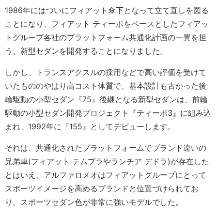
1986年にはついにフィアット傘下となって立て直しを図る
ことになり、フィアット ティーポをベースとしたフィアッ
トグループ各社のプラットフォーム共通化計画の一翼を担
う、新型セダンを開発することになりました。
しかし、トランスアクスルの採用などで高い評価を受けて
いたもののやはり高コスト体質で、基本設計も古かった後
輪駆動の小型セダン『75』後継となる新型セダンは、前輪
駆動の小型セダン開発プロジェクト『ティーポ3』に組み込
まれ、1992年に『155』としてデビューします。
それは、共通化されたプラットフォームでブランド違いの
兄弟車(フィアット テムプラやランチア デドラ)が存在した
とはいえ、アルファロメオはフィアットグループにとって
スポーツイメージを高めるブランドと位置づけられてお
り、スポーツセダン色が非常に強いモデルでした。