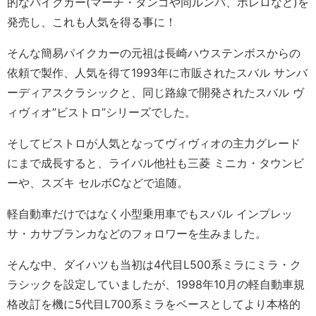
的なパイクカー(マーチ・タンゴや同ルンバ、ボレロなど)を
発売し、これも人気を得る事に！
そんな簡易パイクカーの元祖は長崎ハウステンボスからの
依頼で製作、人気を得て1993年に市販されたスバル サンバ
ーディアスクラシックと、同じ路線で開発されたスバル ヴ
ィヴィオ”ビストロ”シリーズでした。
そしてビストロが人気となってヴィヴィオの主力グレード
にまで成長すると、ライバル他社も三菱 ミニカ・タウンビ
ーや、スズキ セルボCなどで追随。
軽自動車だけではなく小型乗用車でもスバル インプレッ
サ・カサブランカなどのフォロワーを生みました。
そんな中、ダイハツも当初は4代目L500系ミラにミラ・ク
ラシックを設定していましたが、1998年10月の軽自動車規
格改訂を機に5代目L700系ミラをベースとしてより本格的