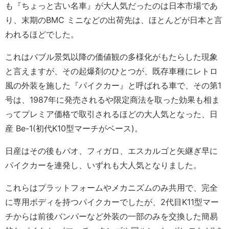
も『ちょっと古い名車』が大人気だったのは日本市場であ
り、末期のBMC ミニなどの出荷先は、ほとんどが日本と言
われるほどでした。
これはバブル景気以降の価値観の多様化がもたらした現象
と言えますが、その起爆剤のひとつが、既存車種にレトロ
風の外装を施した『パイクカー』と呼ばれる車で、その第1
号は、1987年に発売されるや限定商法を取った効果も相ま
ってプレミア価格で取引されるほどの大人気となった、日
産 Be-1(初代K10型マーチがベース)。
日産はその後もパオ、フィガロ、エスカルゴと矢継ぎ早に
パイクカーを連発し、いずれも大人気となりました。
これらはプラットフォームやメカニズムのみ共用で、完全
に専用ボディを持つパイクカーでしたが、2代目K11型マー
チからは前後バンパーなど外装の一部のみを交換した簡易