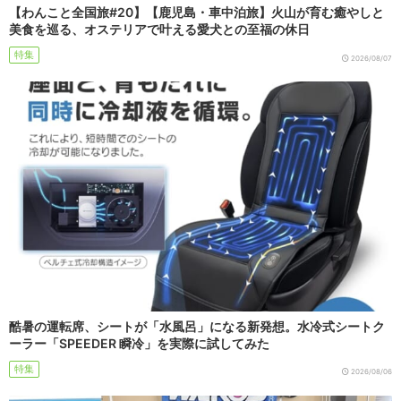
【わんこと全国旅#20】【鹿児島・車中泊旅】火山が育む癒やしと
美食を巡る、オステリアで叶える愛犬との至福の休日
特集
2026/08/07
酷暑の運転席、シートが「水風呂」になる新発想。水冷式シートク
ーラー「SPEEDER 瞬冷」を実際に試してみた
特集
2026/08/06