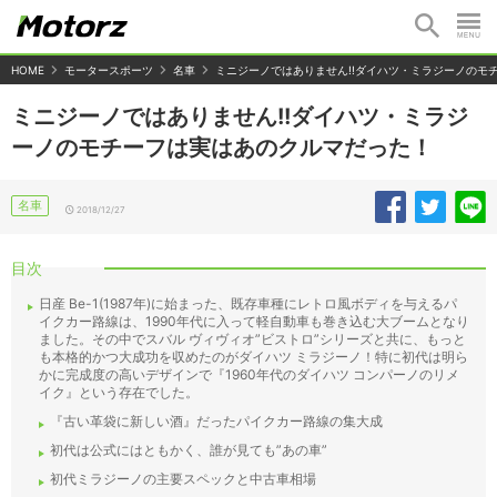
HOME
モータースポーツ
名車
ミニジーノではありません!!ダイハツ・ミラジーノのモ
ミニジーノではありません!!ダイハツ・ミラジ
ーノのモチーフは実はあのクルマだった！
名車
2018/12/27
目次
日産 Be-1(1987年)に始まった、既存車種にレトロ風ボディを与えるパ
イクカー路線は、1990年代に入って軽自動車も巻き込む大ブームとなり
ました。その中でスバル ヴィヴィオ”ビストロ”シリーズと共に、もっと
も本格的かつ大成功を収めたのがダイハツ ミラジーノ！特に初代は明ら
かに完成度の高いデザインで『1960年代のダイハツ コンパーノのリメ
イク』という存在でした。
『古い革袋に新しい酒』だったパイクカー路線の集大成
初代は公式にはともかく、誰が見ても”あの車”
初代ミラジーノの主要スペックと中古車相場