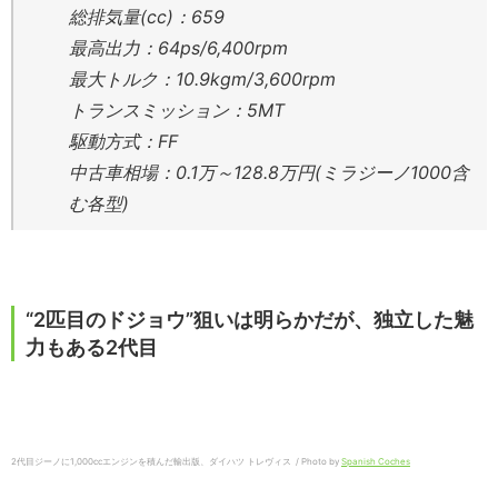
総排気量(cc)：659
最高出力：64ps/6,400rpm
最大トルク：10.9kgm/3,600rpm
トランスミッション：5MT
駆動方式：FF
中古車相場：0.1万～128.8万円(ミラジーノ1000含
む各型)
“2匹目のドジョウ”狙いは明らかだが、独立した魅
力もある2代目
2代目ジーノに1,000ccエンジンを積んだ輸出版、ダイハツ トレヴィス / Photo by
Spanish Coches