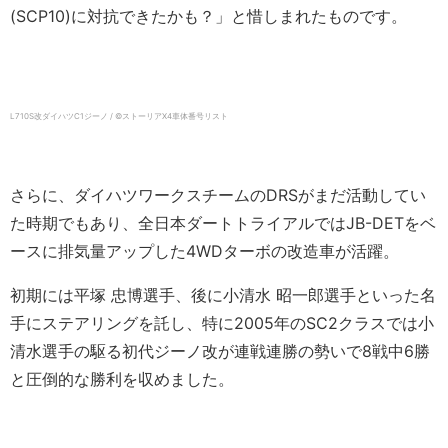
(SCP10)に対抗できたかも？」と惜しまれたものです。
L710S改ダイハツC1ジーノ / ©ストーリアX4車体番号リスト
さらに、ダイハツワークスチームのDRSがまだ活動してい
た時期でもあり、全日本ダートトライアルではJB-DETをベ
ースに排気量アップした4WDターボの改造車が活躍。
初期には平塚 忠博選手、後に小清水 昭一郎選手といった名
手にステアリングを託し、特に2005年のSC2クラスでは小
清水選手の駆る初代ジーノ改が連戦連勝の勢いで8戦中6勝
と圧倒的な勝利を収めました。