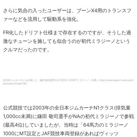
さらに気合の入ったユーザーは、ブーンX4用のトランスフ
ァーなどを流用して駆動系を強化。
FR化したドリフト仕様まで存在するのですが、そうした過
激なチューンを施しても似合うのが初代ミラジーノという
クルマだったのです。
全日本ジムカーナにも出場した、鎌田 敬司選手のL700S D-SPORTミラジーノ / 出典：http://www.dsport-web.com/
photobox/node/194
公式競技では2003年の全日本ジムカーナN1クラス(排気量
1,000cc未満)に鎌田 敬司選手がNAの初代ミラジーノで参戦
(最高4位)していましたが、当時は「64馬力のミラジーノ
1000にMT設定とJAF競技車両登録があればヴィッツ