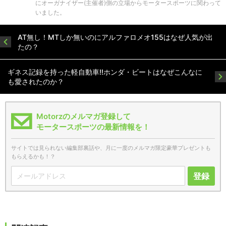
にオーガナイザー(主催者)側の立場からモータースポーツに関わって
いました。
AT無し！MTしか無いのにアルファロメオ155はなぜ人気が出
たの？
ギネス記録を持った軽自動車!!ホンダ・ビートはなぜこんなに
も愛されたのか？
Motorzのメルマガ登録して
モータースポーツの最新情報を！
サイトでは見られない編集部裏話や、月に一度のメルマガ限定豪華プレゼントも
もらえるかも！？
登録