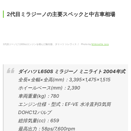
2代目ミラジーノの主要スペックと中古車相場
2代目ジーノに1,000ccエンジンを積んだ輸出版、ダイハツ トレヴィス / Photo by
M.Annette Jura
ダイハツ L650S ミラジーノ ミニライト 2004年式
全長×全幅×全高(mm)：3,395×1,475×1,515
ホイールベース(mm)：2,390
車両重量(kg)：780
エンジン仕様・型式：EF-VE 水冷直列3気筒
DOHC12バルブ
総排気量(cc)：659
最高出力：58ps/7,600rpm