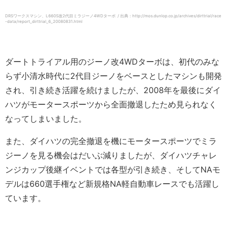
DRSワークスマシン、L660S改2代目ミラジーノ4WDターボ / 出典：http://mos.dunlop.co.jp/archives/dirttrial/race
-data/report_dirttrial_6_20080831.html
ダートトライアル用のジーノ改4WDターボは、初代のみな
らず小清水時代に2代目ジーノをベースとしたマシンも開発
され、引き続き活躍を続けましたが、2008年を最後にダイ
ハツがモータースポーツから全面撤退したため見られなく
なってしまいました。
また、ダイハツの完全撤退を機にモータースポーツでミラ
ジーノを見る機会はだいぶ減りましたが、ダイハツチャレ
ンジカップ後継イベントでは各型が引き続き、そしてNAモ
デルは660選手権など新規格NA軽自動車レースでも活躍し
ています。