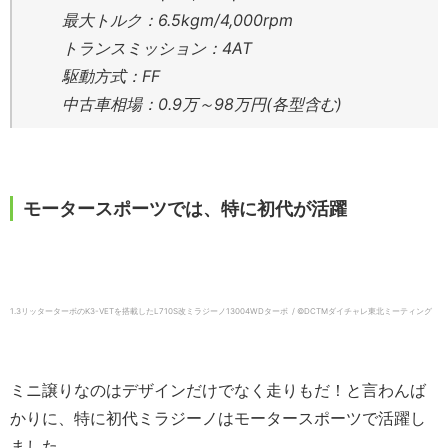
最大トルク：6.5kgm/4,000rpm
トランスミッション：4AT
駆動方式：FF
中古車相場：0.9万～98万円(各型含む)
モータースポーツでは、特に初代が活躍
1.3リッターターボのK3-VETを搭載したL710S改ミラジーノ13004WDターボ / ©DCTMダイチャレ東北ミーティング
ミニ譲りなのはデザインだけでなく走りもだ！と言わんば
かりに、特に初代ミラジーノはモータースポーツで活躍し
ました。