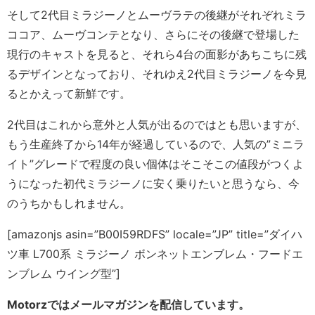
そして2代目ミラジーノとムーヴラテの後継がそれぞれミラ
ココア、ムーヴコンテとなり、さらにその後継で登場した
現行のキャストを見ると、それら4台の面影があちこちに残
るデザインとなっており、それゆえ2代目ミラジーノを今見
るとかえって新鮮です。
2代目はこれから意外と人気が出るのではとも思いますが、
もう生産終了から14年が経過しているので、人気の”ミニラ
イト”グレードで程度の良い個体はそこそこの値段がつくよ
うになった初代ミラジーノに安く乗りたいと思うなら、今
のうちかもしれません。
[amazonjs asin=”B00I59RDFS” locale=”JP” title=”ダイハ
ツ車 L700系 ミラジーノ ボンネットエンブレム・フードエ
ンブレム ウイング型”]
Motorzではメールマガジンを配信しています。