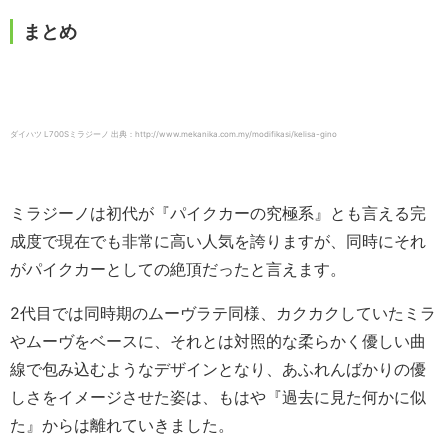
まとめ
ダイハツ L700Sミラジーノ 出典：http://www.mekanika.com.my/modifikasi/kelisa-gino
ミラジーノは初代が『パイクカーの究極系』とも言える完
成度で現在でも非常に高い人気を誇りますが、同時にそれ
がパイクカーとしての絶頂だったと言えます。
2代目では同時期のムーヴラテ同様、カクカクしていたミラ
やムーヴをベースに、それとは対照的な柔らかく優しい曲
線で包み込むようなデザインとなり、あふれんばかりの優
しさをイメージさせた姿は、もはや『過去に見た何かに似
た』からは離れていきました。