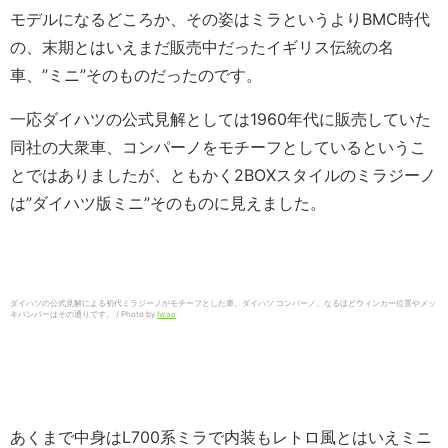
モデルになるどころか、その姿はミラというよりBMC時代
の、末期とはいえまだ販売中だったイギリス伝統の名
車、”ミニ”そのものだったのです。
一応ダイハツの公式見解としては1960年代に販売していた
同社の大衆車、コンパーノをモチーフとしているというこ
とではありましたが、ともかく2BOXスタイルのミラジーノ
は”ダイハツ版ミニ”そのものに見えました。
ダイハツの公式見解による初代ミラジーノがモチーフとした車、ダイハツ コンパーノ。なるほどウィンカー位置やメッ
キバンパーはその通りです。 / Photo by
Iwao
あくまで中身はL700系ミラで内装もレトロ風とはいえミニ