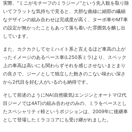
実際、”ミニがモチーフのミラジーノ”という先入観を取り除
いてフラットな気持ちで見ると、大胆な曲線に細部の繊細
なデザインの組み合わせは完成度が高く、ターボ車やMT車
の設定が無かったこともあって落ち着いた雰囲気を醸し出
しています。
また、カクカクしてセミハイト系と言えるほど車高の上が
ったイメージのあるベース車(L250系ミラ)より、スペック
上の車高は高いにも関わらずそれを感じさせないまとまり
の良さで、ジーノとして独立した飽きのこない味わい深さ
から2代目を好む人がいるのも納得です。
そして前述のようにNA(自然吸気)エンジンとオートマ(2代
目ジーノでは4AT)の組み合わせのみの、ミラをベースとし
たスペシャリティ軽というポジションは、2009年に後継車
として登場したミラココアにも受け継がれました。