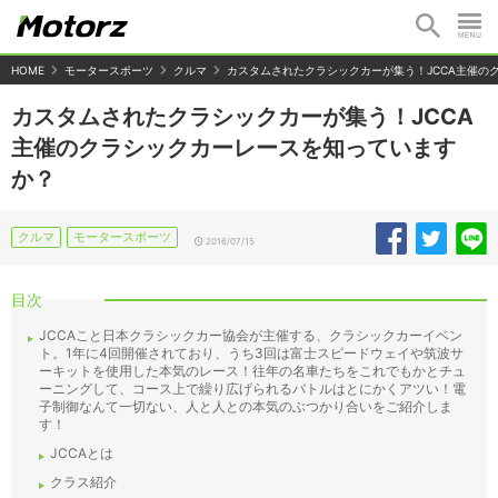
HOME
モータースポーツ
クルマ
カスタムされたクラシックカーが集う！JCCA主催の
カスタムされたクラシックカーが集う！JCCA
主催のクラシックカーレースを知っています
か？
クルマ
モータースポーツ
2016/07/15
目次
JCCAこと日本クラシックカー協会が主催する、クラシックカーイベン
ト。1年に4回開催されており、うち3回は富士スピードウェイや筑波サ
ーキットを使用した本気のレース！往年の名車たちをこれでもかとチュ
ーニングして、コース上で繰り広げられるバトルはとにかくアツい！電
子制御なんて一切ない、人と人との本気のぶつかり合いをご紹介しま
す！
JCCAとは
クラス紹介