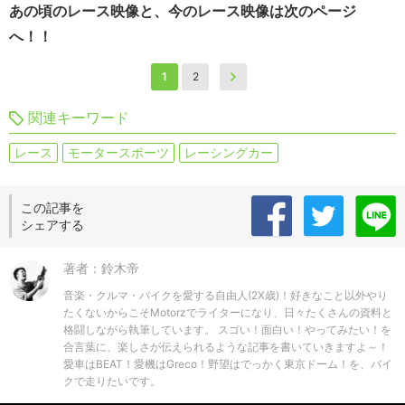
あの頃のレース映像と、今のレース映像は次のページ
へ！！
1
2
関連キーワード
レース
モータースポーツ
レーシングカー
この記事を
シェアする
著者：鈴木帝
音楽・クルマ・バイクを愛する自由人(2X歳)！好きなこと以外やり
たくないからこそMotorzでライターになり、日々たくさんの資料と
格闘しながら執筆しています。 スゴい！面白い！やってみたい！を
合言葉に、楽しさが伝えられるような記事を書いていきますよ～！
愛車はBEAT！愛機はGreco！野望はでっかく東京ドーム！を、バイ
クで走りたいです。