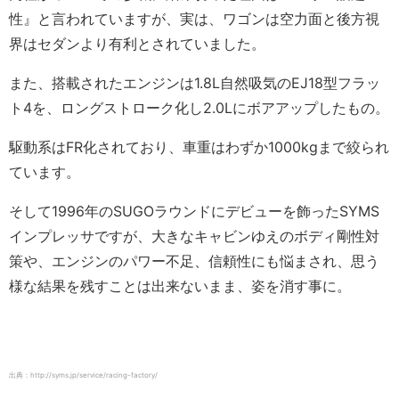
性』と言われていますが、実は、ワゴンは空力面と後方視
界はセダンより有利とされていました。
また、搭載されたエンジンは1.8L自然吸気のEJ18型フラッ
ト4を、ロングストローク化し2.0Lにボアアップしたもの。
駆動系はFR化されており、車重はわずか1000kgまで絞られ
ています。
そして1996年のSUGOラウンドにデビューを飾ったSYMS
インプレッサですが、大きなキャビンゆえのボディ剛性対
策や、エンジンのパワー不足、信頼性にも悩まされ、思う
様な結果を残すことは出来ないまま、姿を消す事に。
出典：http://syms.jp/service/racing-factory/