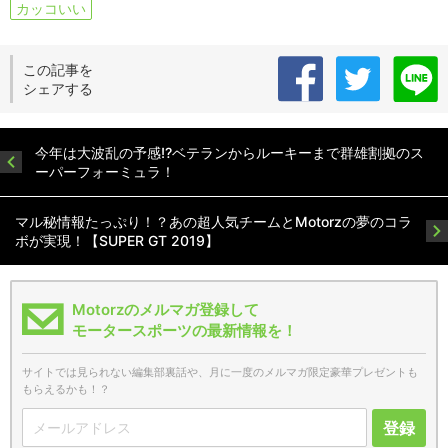
カッコいい
この記事を
シェアする
今年は大波乱の予感!?ベテランからルーキーまで群雄割拠のス
ーパーフォーミュラ！
マル秘情報たっぷり！？あの超人気チームとMotorzの夢のコラ
ボが実現！【SUPER GT 2019】
Motorzのメルマガ登録して
モータースポーツの最新情報を！
サイトでは見られない編集部裏話や、月に一度のメルマガ限定豪華プレゼントも
もらえるかも！？
登録