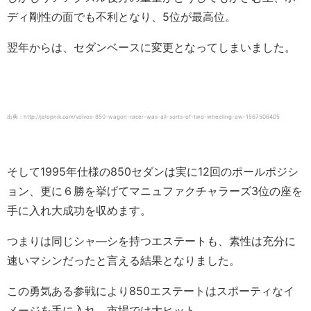
ディ剛性の面でも不利となり、5位が最高位。
翌年からは、セダンベースに変更となってしまいました。
出典：http://jalopnik.com/volvos-850-wagon-racer-was-all-sorts-of-two-wheeling-aw-1567506405
そして1995年仕様の850セダンは実に12回のポールポジシ
ョン、更に６勝を挙げてマニュファクチャラーズ3位の座を
手に入れ大成功を収めます。
つまりは同じシャ―シを持つエステートも、素性は充分に
速いマシンだったと言える結果となりました。
この勇気ある参戦により850エステートはスポーティなイ
メージを手に入れ、市場では大ヒット。