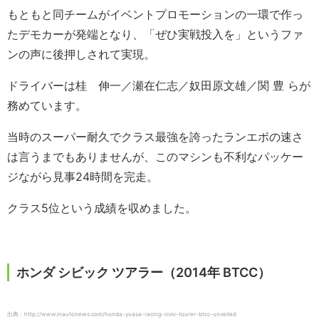
もともと同チームがイベントプロモーションの一環で作っ
たデモカーが発端となり、「ぜひ実戦投入を」というファ
ンの声に後押しされて実現。
ドライバーは桂 伸一／瀬在仁志／奴田原文雄／関 豊 らが
務めています。
当時のスーパー耐久でクラス最強を誇ったランエボの速さ
は言うまでもありませんが、このマシンも不利なパッケー
ジながら見事24時間を完走。
クラス5位という成績を収めました。
ホンダ シビック ツアラー（2014年 BTCC）
出典：http://www.inautonews.com/honda-yuasa-racing-civic-tourer-btcc-unveiled