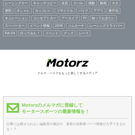
レーシングカー
キャッチコピー
名言
スバル
感動
動画
ネタ
便利
オシャレ
カッコいい
リサイクル
バイク
アプリ
車中泊
キュレーション
コンセプトカー
アーカイブ
F1
知っておきたい
スーパーカー
イベント情報
2016
ジムカーナ
レーシングドライバー
FIA-F4
行ってみた！
イベント
グッズ
レース
クルマ・バイクをもっと楽しくするメディア
Motorzのメルマガに登録して
モータースポーツの最新情報を！
記事には載せられない編集部の裏話や、最新の自動車パーツ情報が入手できるか
も！？