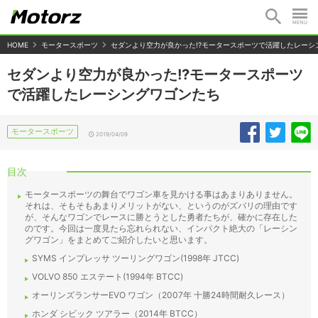
HOME
モータースポーツ
セダンより空力が良かった!?モータースポーツで活躍したレーシ
セダンより空力が良かった!?モータースポーツ
で活躍したレーシングワゴンたち
モータースポーツ
2019/04/09
目次
モータースポーツの舞台でワゴン車を見かける事はあまりありません。
それは、そもそもあまりメリットがない、というのがズバリの理由です
が、そんなワゴンでレースに勝とうとした勇者たちが、確かに存在した
のです。今回は一度見たら忘れられない、インパクト絶大の「レーシン
グワゴン」をまとめてご紹介したいと思います。
SYMS インプレッサ ツーリングワゴン(1998年 JTCC)
VOLVO 850 エステート(1994年 BTCC)
オーリンズランサーEVO ワゴン（2007年 十勝24時間耐久レース）
ホンダ シビック ツアラー（2014年 BTCC）