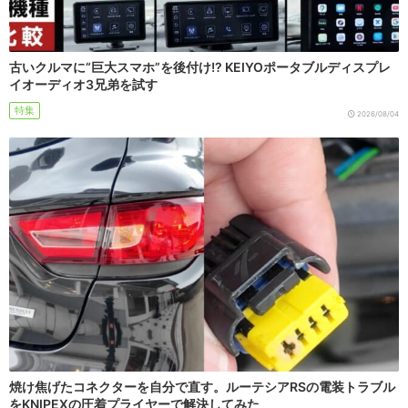
古いクルマに“巨大スマホ”を後付け!? KEIYOポータブルディスプレ
イオーディオ3兄弟を試す
特集
2026/08/04
焼け焦げたコネクターを自分で直す。ルーテシアRSの電装トラブル
をKNIPEXの圧着プライヤーで解決してみた