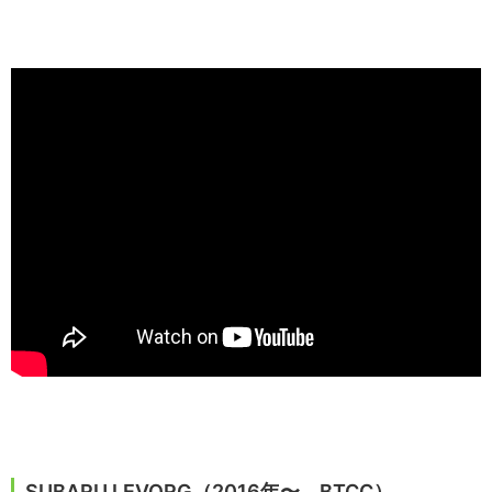
SUBARU LEVORG（2016年〜 BTCC）