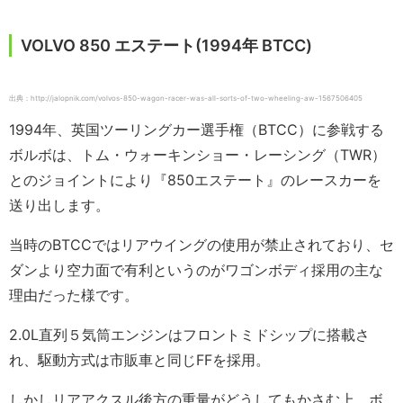
VOLVO 850 エステート(1994年 BTCC)
出典：http://jalopnik.com/volvos-850-wagon-racer-was-all-sorts-of-two-wheeling-aw-1567506405
1994年、英国ツーリングカー選手権（BTCC）に参戦する
ボルボは、トム・ウォーキンショー・レーシング（TWR）
とのジョイントにより『850エステート』のレースカーを
送り出します。
当時のBTCCではリアウイングの使用が禁止されており、セ
ダンより空力面で有利というのがワゴンボディ採用の主な
理由だった様です。
2.0L直列５気筒エンジンはフロントミドシップに搭載さ
れ、駆動方式は市販車と同じFFを採用。
しかしリアアクスル後方の重量がどうしてもかさむ上、ボ