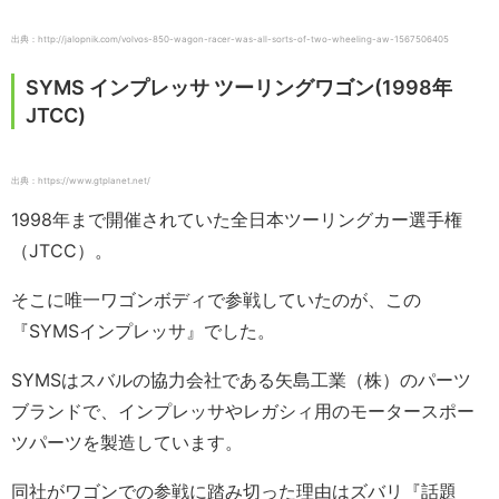
出典：http://jalopnik.com/volvos-850-wagon-racer-was-all-sorts-of-two-wheeling-aw-1567506405
SYMS インプレッサ ツーリングワゴン(1998年
JTCC)
出典：https://www.gtplanet.net/
1998年まで開催されていた全日本ツーリングカー選手権
（JTCC）。
そこに唯一ワゴンボディで参戦していたのが、この
『SYMSインプレッサ』でした。
SYMSはスバルの協力会社である矢島工業（株）のパーツ
ブランドで、インプレッサやレガシィ用のモータースポー
ツパーツを製造しています。
同社がワゴンでの参戦に踏み切った理由はズバリ『話題