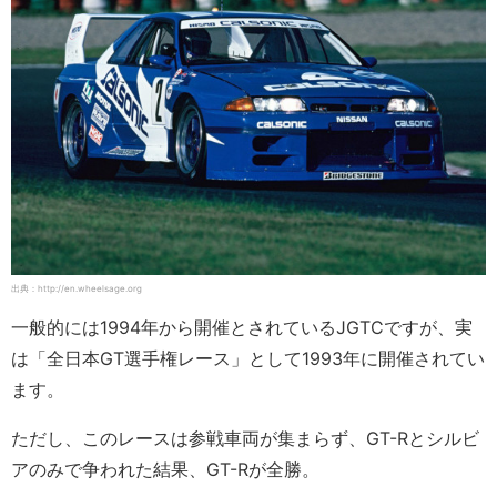
出典：http://en.wheelsage.org
一般的には1994年から開催とされているJGTCですが、実
は「全日本GT選手権レース」として1993年に開催されてい
ます。
ただし、このレースは参戦車両が集まらず、GT-Rとシルビ
アのみで争われた結果、GT-Rが全勝。