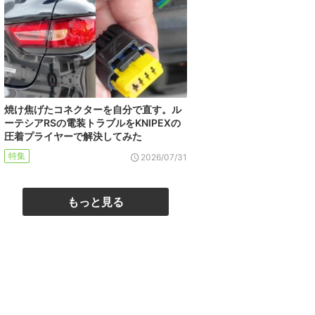
焼け焦げたコネクターを自分で直す。ル
ーテシアRSの電装トラブルをKNIPEXの
圧着プライヤーで解決してみた
特集
2026/07/31
もっと見る