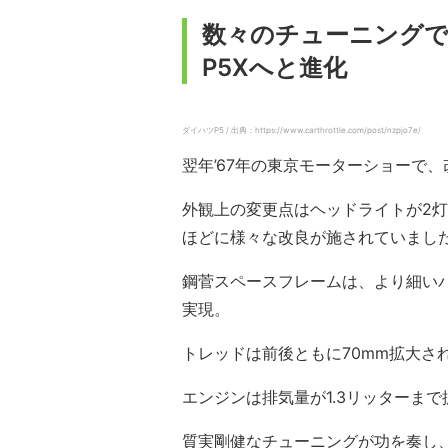
数々のチューニングで
P5Xへと進化
ダイハツP5 / 出典：https://www.carthrottle.com/post/nzpjo7e/
翌年’67年の東京モーターショーで、
外観上の変更点はヘッドライトが2
ほどに様々な改良が施されていまし
鋼菅スペースフレームは、より細い
実現。
トレッドは前後ともに70mm拡大さ
エンジンは排気量が1.3リッターまで
質実剛健なチューニングが功を奏し