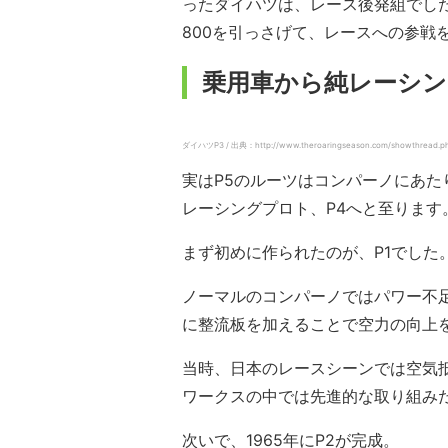
ったダイハツは、レース後発組でした
800を引っさげて、レースへの参戦
乗用車から純レーシン
ダイハツP3 / 出典：http://www.theroaringseason.com/showthread.ph
実はP5のルーツはコンパーノにあたり
レーシングプロト、P4へと至ります
まず初めに作られたのが、P1でした
ノーマルのコンパーノではパワー不
に整流板を加えることで空力の向上
当時、日本のレースシーンでは空気
ワークスの中では先進的な取り組み
次いで、1965年にP2が完成。