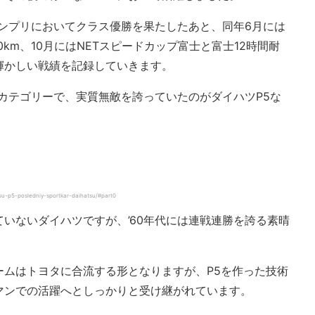
ランプリにおいてクラス優勝を果たしたあと、同年6月には
0km、10月にはNETスピードカップ富士と富士12時間耐
輝かしい戦績を記録していきます。
量カテゴリーで、実質無敵を誇っていたのがダイハツP5な
-p5-posledniy-sportkar-daihatsu/#part0
いないダイハツですが、’60年代には連戦連勝を誇る素晴
ームはトヨタに合流する形となりますが、P5を作った技術
マンでの活躍へとしっかりと受け継がれています。