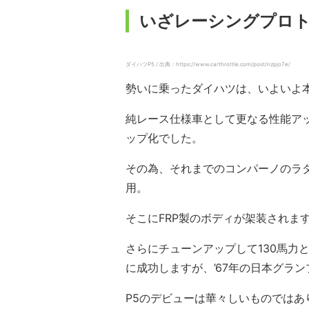
いざレーシングプロ
ダイハツP5 / 出典：https://www.carthrottle.com/post/nzpjo7e/
勢いに乗ったダイハツは、いよいよ
純レース仕様車として更なる性能ア
ップ化でした。
その為、それまでのコンパーノのラ
用。
そこにFRP製のボディが架装されま
さらにチューンアップして130馬力
に成功しますが、’67年の日本グラ
P5のデビューは華々しいものではあ