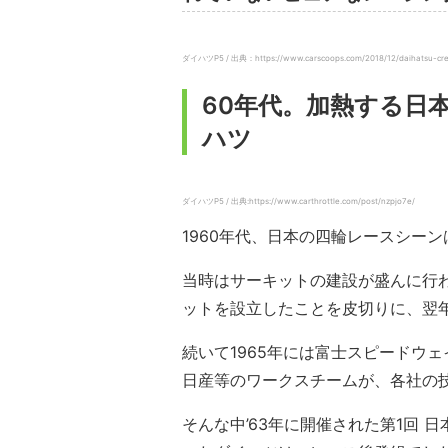
ダイハツP5 / 出典：https://www.carscoops.com/2018/12/daihatsu-crea
60年代。加熱する日
ハツ
ダイハツP5 / 出典:https://www.carthrottle.com/post/nzpjo7e/
1960年代、日本の四輪レースシー
当時はサーキットの建設が盛んに行わ
ットを設立したことを皮切りに、翌
続いて1965年には富士スピードウ
日産等のワークスチームが、各社の
そんな中’63年に開催された第1回 