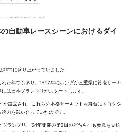
tes-weird-wild-show-kei-cars-tokyo/
本の自動車レースシーンにおけるダイ
ンは非常に盛り上がっていました。
れた年でもあり、1962年にホンダが三重県に鈴鹿サーキ
年には日本グランプリがスタートします。
ェイが設立され、これらの本格サーキットを舞台にトヨタや
技術力を競い合っていたのです。
日本グランプリ、’64年開催の第2回のどちらへも参戦を見送