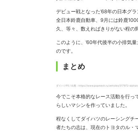
デビュー戦となった’68年の日本グ
全日本鈴鹿自動車、9月には鈴鹿100
久、等々、数えればきりがない程の
このように、’60年代後半の小排気
のです。
まとめ
ダイハツP5 / 出典：https://www.popmech.ru/vehicles/317972-daihatsu
今でこそ本格的なレース活動を行って
らしいマシンを作っていました。
程なくしてダイハツのレーシングチ
者たちの志は、現在のトヨタのル・