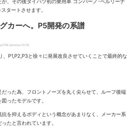
が、その後ダイハツ初の乗用車 コンパーノ･ベルリーナ
をスタートさせます。
グカーへ。P5開発の系譜
p?706-Daihatsu-P3-P5
、P1,P2,P3と徐々に発展改良させていくことで最終的な
。
。
足だった為、フロントノーズを丸く尖らせて、ルーフ後端
を図ったモデルです。
抵抗を抑えるボディという概念があまりなく、メーカー系
だったと言われています。