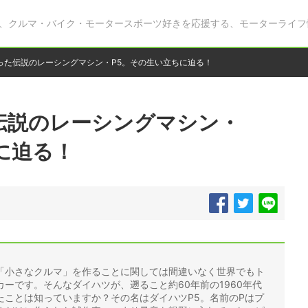
、クルマ・バイク・モータースポーツ好きを応援する、モーターライフ
った伝説のレーシングマシン・P5。その生い立ちに迫る！
伝説のレーシングマシン・
に迫る！
「小さなクルマ」を作ることに関しては間違いなく世界でもト
ーです。そんなダイハツが、遡ること約60年前の1960年代
たことは知っていますか？その名はダイハツP5。名前のPはプ