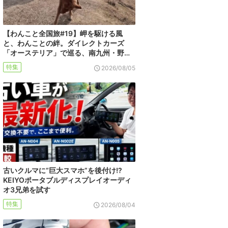
【わんこと全国旅#19】岬を駆ける風
と、わんことの絆。ダイレクトカーズ
「オーステリア」で巡る、南九州・野…
特集
2026/08/05
古いクルマに“巨大スマホ”を後付け!?
KEIYOポータブルディスプレイオーディ
オ3兄弟を試す
特集
2026/08/04