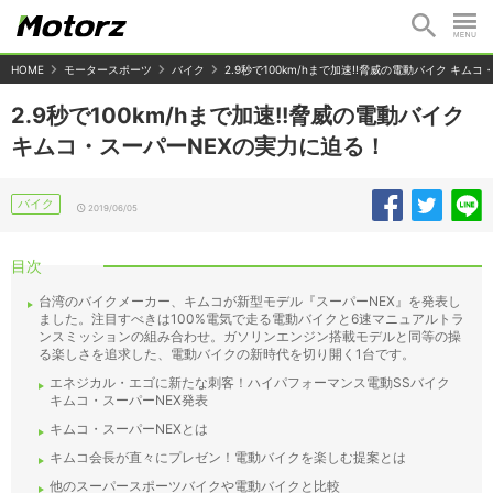
HOME
モータースポーツ
バイク
2.9秒で100km/hまで加速!!脅威の電動バイク キム
2.9秒で100km/hまで加速!!脅威の電動バイク
キムコ・スーパーNEXの実力に迫る！
バイク
2019/06/05
目次
台湾のバイクメーカー、キムコが新型モデル『スーパーNEX』を発表し
ました。注目すべきは100%電気で走る電動バイクと6速マニュアルトラ
ンスミッションの組み合わせ。ガソリンエンジン搭載モデルと同等の操
る楽しさを追求した、電動バイクの新時代を切り開く1台です。
エネジカル・エゴに新たな刺客！ハイパフォーマンス電動SSバイク
キムコ・スーパーNEX発表
キムコ・スーパーNEXとは
キムコ会長が直々にプレゼン！電動バイクを楽しむ提案とは
他のスーパースポーツバイクや電動バイクと比較