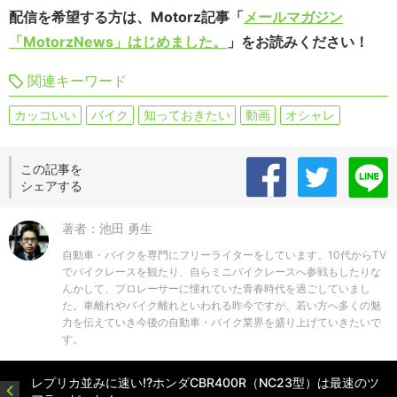
配信を希望する方は、Motorz記事「
メールマガジン
「MotorzNews」はじめました。
」をお読みください！
関連キーワード
カッコいい
バイク
知っておきたい
動画
オシャレ
この記事を
シェアする
著者：池田 勇生
自動車・バイクを専門にフリーライターをしています。10代からTV
でバイクレースを観たり、自らミニバイクレースへ参戦もしたりな
んかして、プロレーサーに憧れていた青春時代を過ごしていまし
た。車離れやバイク離れといわれる昨今ですが、若い方へ多くの魅
力を伝えていき今後の自動車・バイク業界を盛り上げていきたいで
す。
レプリカ並みに速い!?ホンダCBR400R（NC23型）は最速のツ