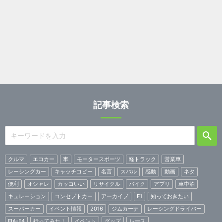
記事検索
クルマ
エコカー
車
モータースポーツ
軽トラック
営業車
レーシングカー
キャッチコピー
名言
スバル
感動
動画
ネタ
便利
オシャレ
カッコいい
リサイクル
バイク
アプリ
車中泊
キュレーション
コンセプトカー
アーカイブ
F1
知っておきたい
スーパーカー
イベント情報
2016
ジムカーナ
レーシングドライバー
FIA-F4
行ってみた！
イベント
グッズ
レース