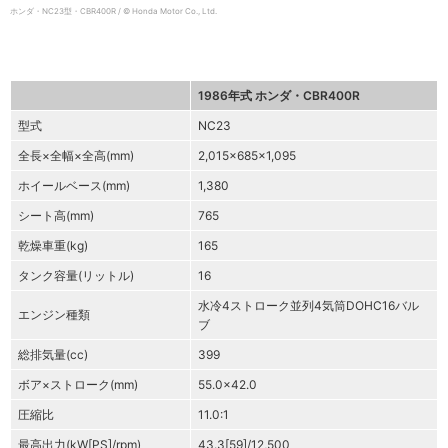
ホンダ・NC23型・CBR400R / © Honda Motor Co., Ltd.
1986年式 ホンダ・CBR400R
型式
NC23
全長×全幅×全高(mm)
2,015×685×1,095
ホイールベース(mm)
1,380
シート高(mm)
765
乾燥車重(kg)
165
タンク容量(リットル)
16
水冷4ストローク並列4気筒DOHC16バル
エンジン種類
ブ
総排気量(cc)
399
ボア×ストローク(mm)
55.0×42.0
圧縮比
11.0:1
最高出力(kW[PS]/rpm)
43.3[59]/12,500