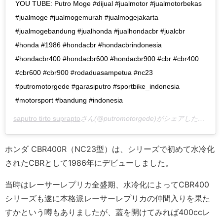
YOU TUBE: Putro Moge #dijual #jualmotor #jualmotorbekas
#jualmoge #jualmogemurah #jualmogejakarta
#jualmogebandung #jualhonda #jualhondacbr #jualcbr
#honda #1986 #hondacbr #hondacbrindonesia
#hondacbr400 #hondacbr600 #hondacbr900 #cbr #cbr400
#cbr600 #cbr900 #rodaduasampetua #nc23
#putromotorgede #garasiputro #sportbike_indonesia
#motorsport #bandung #indonesia
saputro tirto suprapto
さん(@putromotorgede)がシェアした投稿 –
ホンダ CBR400R（NC23型）は、シリーズで初めて水冷化
されたCBRとして1986年にデビューしました。
当時はレーサーレプリカ全盛期、水冷化によってCBR400
シリーズも遂に本格派レーサーレプリカの仲間入りを果た
すかという噂もありましたが、蓋を開けてみれば400ccレ