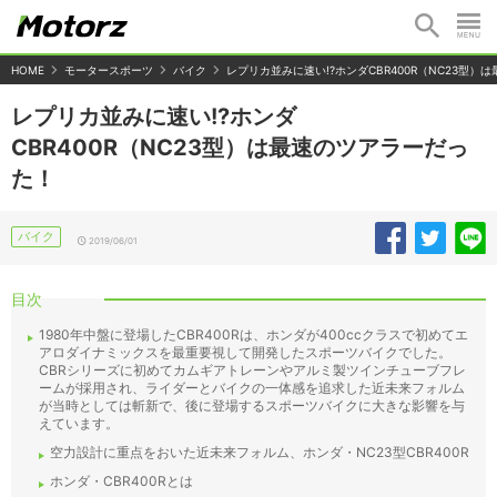
HOME
モータースポーツ
バイク
レプリカ並みに速い!?ホンダCBR400R（NC23型
レプリカ並みに速い!?ホンダ
CBR400R（NC23型）は最速のツアラーだっ
た！
バイク
2019/06/01
目次
1980年中盤に登場したCBR400Rは、ホンダが400ccクラスで初めてエ
アロダイナミックスを最重要視して開発したスポーツバイクでした。
CBRシリーズに初めてカムギアトレーンやアルミ製ツインチューブフレ
ームが採用され、ライダーとバイクの一体感を追求した近未来フォルム
が当時としては斬新で、後に登場するスポーツバイクに大きな影響を与
えています。
空力設計に重点をおいた近未来フォルム、ホンダ・NC23型CBR400R
ホンダ・CBR400Rとは