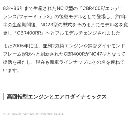
83〜86年まで生産されたNC17型の『CBR400F/エンデュ
ランス/フォーミュラ3』の後継モデルとして登場し、約1年
半の生産期間後、NC23型の型式をそのままにモデル名を変
更し『CBR400RR』へとフルモデルチェンジされました。
また2005年には、並列2気筒エンジンや鋼管ダイヤモンド
フレーム形状へと刷新されたCBR400RがNC47型となって
復活を果たし、現在も新車ラインナップにその名を連ねて
います。
高回転型エンジンとエアロダイナミックス
ホンダ・NC23型・CBR400R / © Honda Motor Co., Ltd.