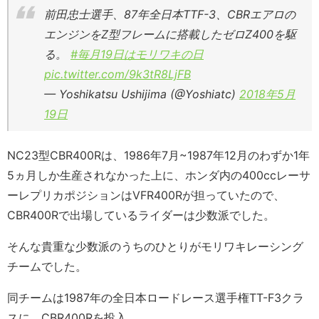
前田忠士選手、87年全日本TTF-3、CBRエアロの
エンジンをZ型フレームに搭載したゼロZ400を駆
る。
#毎月19日はモリワキの日
pic.twitter.com/9k3tR8LjFB
— Yoshikatsu Ushijima (@Yoshiatc)
2018年5月
19日
NC23型CBR400Rは、1986年7月~1987年12月のわずか1年
5ヵ月しか生産されなかった上に、ホンダ内の400ccレーサ
ーレプリカポジションはVFR400Rが担っていたので、
CBR400Rで出場しているライダーは少数派でした。
そんな貴重な少数派のうちのひとりがモリワキレーシング
チームでした。
同チームは1987年の全日本ロードレース選手権TT-F3クラ
スに、CBR400Rを投入。