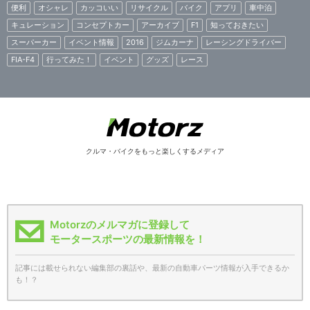
便利
オシャレ
カッコいい
リサイクル
バイク
アプリ
車中泊
キュレーション
コンセプトカー
アーカイブ
F1
知っておきたい
スーパーカー
イベント情報
2016
ジムカーナ
レーシングドライバー
FIA-F4
行ってみた！
イベント
グッズ
レース
クルマ・バイクをもっと楽しくするメディア
Motorzのメルマガに登録して
モータースポーツの最新情報を！
記事には載せられない編集部の裏話や、最新の自動車パーツ情報が入手できるか
も！？