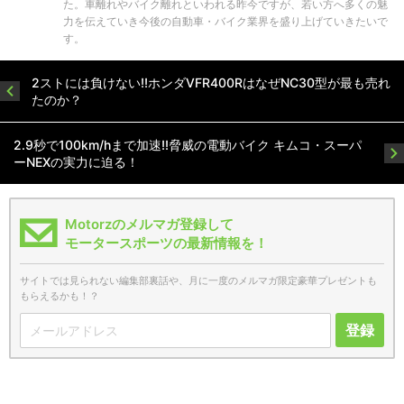
た。車離れやバイク離れといわれる昨今ですが、若い方へ多くの魅
力を伝えていき今後の自動車・バイク業界を盛り上げていきたいで
す。
2ストには負けない!!ホンダVFR400RはなぜNC30型が最も売れ
たのか？
2.9秒で100km/hまで加速!!脅威の電動バイク キムコ・スーパ
ーNEXの実力に迫る！
Motorzのメルマガ登録して
モータースポーツの最新情報を！
サイトでは見られない編集部裏話や、月に一度のメルマガ限定豪華プレゼントも
もらえるかも！？
登録