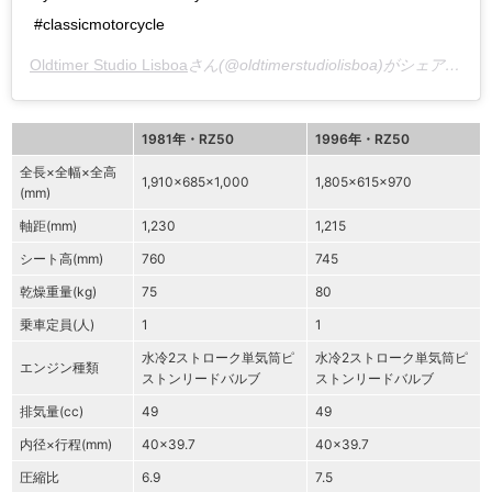
#classicmotorcycle
Oldtimer Studio Lisboa
さん(@oldtimerstudiolisboa)がシェアした投稿 –
1981年・RZ50
1996年・RZ50
全長×全幅×全高
1,910×685×1,000
1,805×615×970
(mm)
軸距(mm)
1,230
1,215
シート高(mm)
760
745
乾燥重量(kg)
75
80
乗車定員(人)
1
1
水冷2ストローク単気筒ピ
水冷2ストローク単気筒ピ
エンジン種類
ストンリードバルブ
ストンリードバルブ
排気量(cc)
49
49
内径×行程(mm)
40×39.7
40×39.7
圧縮比
6.9
7.5