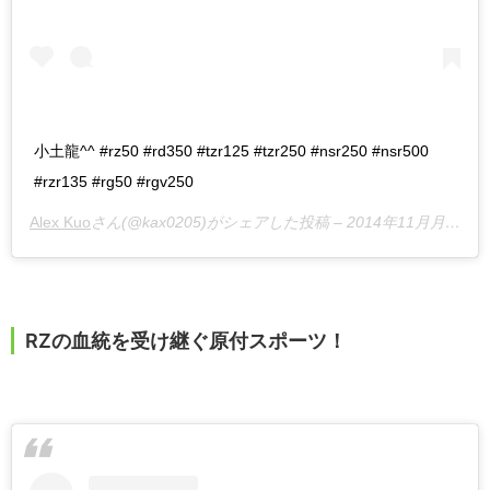
小土龍^^ #rz50 #rd350 #tzr125 #tzr250 #nsr250 #nsr500
#rzr135 #rg50 #rgv250
Alex Kuo
さん(@kax0205)がシェアした投稿 –
2014年11月月29日午後2時56分PST
RZの血統を受け継ぐ原付スポーツ！