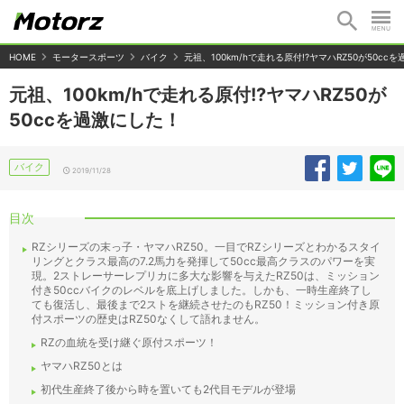
HOME
モータースポーツ
バイク
元祖、100km/hで走れる原付!?ヤマハRZ50が50cc
元祖、100km/hで走れる原付!?ヤマハRZ50が
50ccを過激にした！
バイク
2019/11/28
目次
RZシリーズの末っ子・ヤマハRZ50。一目でRZシリーズとわかるスタイ
リングとクラス最高の7.2馬力を発揮して50cc最高クラスのパワーを実
現。2ストレーサーレプリカに多大な影響を与えたRZ50は、ミッション
付き50ccバイクのレベルを底上げしました。しかも、一時生産終了し
ても復活し、最後まで2ストを継続させたのもRZ50！ミッション付き原
付スポーツの歴史はRZ50なくして語れません。
RZの血統を受け継ぐ原付スポーツ！
ヤマハRZ50とは
初代生産終了後から時を置いても2代目モデルが登場