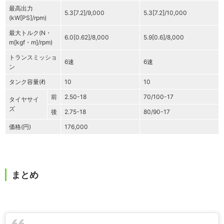
最高出力
5.3[7.2]/9,000
5.3[7.2]/10,000
(kW[PS]/rpm)
最大トルク(N・
6.0[0.62]/8,000
5.9[0.6]/8,000
m[kgf・m]/rpm)
トランスミッショ
6速
6速
ン
タンク容量(ℓ)
10
10
前
2.50-18
70/100-17
タイヤサイ
ズ
後
2.75-18
80/90-17
価格(円)
176,000
まとめ