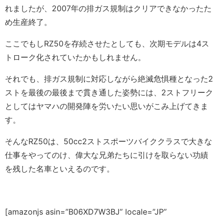
れましたが、2007年の排ガス規制はクリアできなかったた
め生産終了。
ここでもしRZ50を存続させたとしても、次期モデルは4ス
トローク化されていたかもしれません。
それでも、排ガス規制に対応しながら絶滅危惧種となった2
ストを最後の最後まで貫き通した姿勢には、2ストフリーク
としてはヤマハの開発陣を労いたい思いがこみ上げてきま
す。
そんなRZ50は、50cc2ストスポーツバイククラスで大きな
仕事をやってのけ、偉大な兄弟たちに引けを取らない功績
を残した名車といえるのです。
[amazonjs asin=”B06XD7W3BJ” locale=”JP”