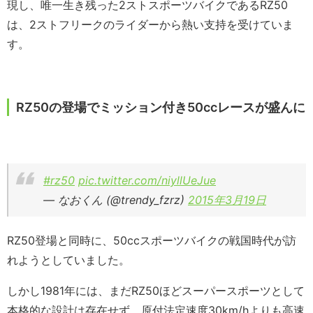
現し、唯一生き残った2ストスポーツバイクであるRZ50
は、2ストフリークのライダーから熱い支持を受けていま
す。
RZ50の登場でミッション付き50ccレースが盛んに
#rz50
pic.twitter.com/niyllUeJue
— なおくん (@trendy_fzrz)
2015年3月19日
RZ50登場と同時に、50ccスポーツバイクの戦国時代が訪
れようとしていました。
しかし1981年には、まだRZ50ほどスーパースポーツとして
本格的な設計は存在せず、原付法定速度30km/hよりも高速