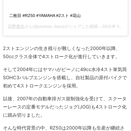
二枚目 #RZ50 #YAMAHA #2スト #花山
日野貴也
さん(@yoshizo_bass)がシェアした投稿 –
2015年 3月月20日午前4時13分PDT
2ストエンジンの生き残りが難しくなった2000年以降、
50ccクラス全体で4ストローク化が進行していきます。
そして2004年にはヤマハがビーノに49cc水冷4スト単気筒
SOHC3バルブエンジンを搭載し、自社製品の原付バイクで
初めて4ストロークエンジンを採用。
以後、2007年の自動車排ガス規制強化を受けて、スクータ
ーレースの定番モデルだったジョグ(JOG)も4ストローク化
に踏み切りました。
そんな時代背景の中、RZ50は2000年以降も生産が継続さ