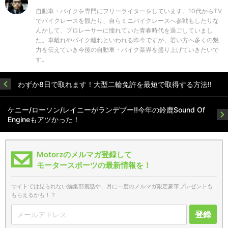
自動車・バイクを専門にフリーライターをしています。10代からTV
でバイクレースを観たり、自らミニバイクレースへ参戦もしたりな
んかして、プロレーサーに憧れていた青春時代を過ごしていまし
た。車離れやバイク離れといわれる昨今ですが、若い方へ多くの魅
力を伝えていき今後の自動車・バイク業界を盛り上げていきたいで
す。
わずか8日で取れます！大型二輪免許を最短で取得する方法!!
ケニー/ローソン/レイニーがランデブー!!今年の鈴鹿Sound Of
Engineもアツかった！
Motorzのメルマガ登録して
モータースポーツの最新情報を！
サイトでは見られない編集部裏話や、月に一度のメルマガ限定豪華プレゼントも
もらえるかも！？
登録