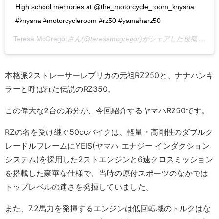
High school memories at @the_motorcycle_room_knysna
#knysna #motorcycleroom #rz50 #yamaharz50
Teresa McGregor
さん(@teresamcgregor)がシェアした投稿 –
20
本格派2ストレーサーレプリカの元祖RZ250と、ナナハンキ
ラーと呼ばれた伝説のRZ350。
この偉大な2台の弟分が、今回紹介するヤマハRZ50です。
RZの名を受け継ぐ50ccバイクは、軽量・高剛性のダブルク
レードルフレームにYEIS(ヤマハ エナジー インダクション
システム)を採用した2ストエンジンと6速クロスミッション
を搭載した豪華な仕様で、当時の原付スポーツのなかでは
トップレベルの速さを発揮していました。
また、7.2馬力を発揮するエンジンは低回転域のトルクはな