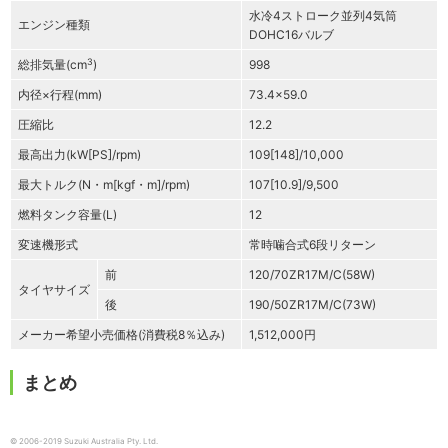
水冷4ストローク並列4気筒
エンジン種類
DOHC16バルブ
3
総排気量(cm
)
998
内径×行程(mm)
73.4×59.0
圧縮比
12.2
最高出力(kW[PS]/rpm)
109[148]/10,000
最大トルク(N・m[kgf・m]/rpm)
107[10.9]/9,500
燃料タンク容量(L)
12
変速機形式
常時噛合式6段リターン
前
120/70ZR17M/C(58W)
タイヤサイズ
後
190/50ZR17M/C(73W)
メーカー希望小売価格(消費税8％込み)
1,512,000円
まとめ
© 2006-2019 Suzuki Australia Pty. Ltd.