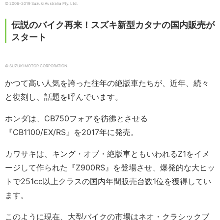
© 2006-2019 Suzuki Australia Pty. Ltd.
伝説のバイク再来！スズキ新型カタナの国内販売が
スタート
© SUZUKI MOTOR CORPORATION.
かつて高い人気を誇った往年の絶版車たちが、近年、続々
と復刻し、話題を呼んでいます。
ホンダは、CB750フォアを彷彿とさせる
『CB1100/EX/RS』を2017年に発売。
カワサキは、キング・オブ・絶版車ともいわれるZ1をイメ
ージして作られた『Z900RS』を登場させ、爆発的な大ヒッ
トで251cc以上クラスの国内年間販売台数1位を獲得してい
ます。
このように現在、大型バイクの市場はネオ・クラシックブ