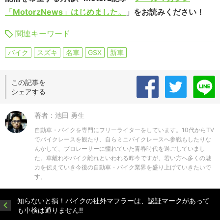
「MotorzNews」はじめました。
」をお読みください！
関連キーワード
バイク
スズキ
名車
GSX
新車
この記事を
シェアする
著者：池田 勇生
自動車・バイクを専門にフリーライターをしています。10代からTV
でバイクレースを観たり、自らミニバイクレースへ参戦もしたりな
んかして、プロレーサーに憧れていた青春時代を過ごしていまし
た。車離れやバイク離れといわれる昨今ですが、若い方へ多くの魅
力を伝えていき今後の自動車・バイク業界を盛り上げていきたいで
す。
知らないと損！バイクの社外マフラーは、認証マークがあって
も車検は通りません!!