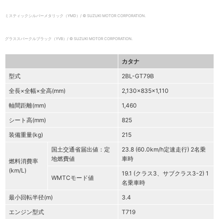
ミスティックシルバーメタリック（YMD）/ © SUZUKI MOTOR CORPORATION.
グラススパークルブラック（YVB）/ © SUZUKI MOTOR CORPORATION.
カタナ
型式
2BL-GT79B
全長×全幅×全高(mm)
2,130×835×1,110
軸間距離(mm)
1,460
シート高(mm)
825
装備重量(kg)
215
国土交通省届出値：定
23.8 (60.0km/h定速走行) 2名乗
地燃費値
車時
燃料消費率
(km/L)
19.1 (クラス3、サブクラス3-2) 1
WMTCモード値
名乗車時
最小回転半径(m)
3.4
エンジン型式
T719