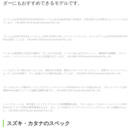
ダーにもおすすめできるモデルです。
エンジンは2005年式GSX-R1000(K5)をベースに出力を欧州仕様で150馬力、日本仕様では148馬力にセッティングされ
ています。 / © 2006-2019 Suzuki Australia Pty. Ltd.
フレームはGSX-R1000をベースにしたGSX-S1000と同じツインスパーフレーム。スイングアームは2016年式GSX-R10
00を流用しています。/ © 2006-2019 Suzuki Australia Pty. Ltd.
メーターは黒背景に白文字の液晶で『刀』のロゴが出現。メーター内にはギアポジション、瞬間&平均燃費計、オドメ
ーター、ツイントリップメーターなどが装着されています。 / © 2006-2019 Suzuki Australia Pty. Ltd.
シートはライダー側が大きくえぐられ、傾斜はやや前傾。最近のスポーツネイキッドらしく、肉薄でショートシートに
なっているのが特徴で、マシン全体のマスの集中化を狙っています。 / © 2006-2019 Suzuki Australia Pty. Ltd.
ブレーキはブレンボ製4ポットラジアルマウントキャリパーとΦ310mmローターの組み合わせ。フロントフォークはKY
B製Φ43mm倒立フォーうで減衰力調整可能です。 / © 2006-2019 Suzuki Australia Pty. Ltd.
ショックユニットは、伸び側ダンピングとプリロードの調整機構を備え、ブレーキはシングルポットキャリパーとΦ25
0mmのディスクでABSが標準装備されます。また、スズキ初のスイングアームマウントリヤフェンダーが搭載されまし
た。 / © 2006-2019 Suzuki Australia Pty. Ltd.
スズキ・カタナのスペック