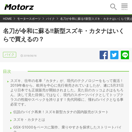
HOME
モータースポーツ
バイク
名刀が令和に蘇る!!新型スズキ・カタナはいくらで買
名刀が令和に蘇る!!新型スズキ・カタナはいく
らで買えるの？
バイク
2019/06/16
目次
スズキ、往年の名車『カタナ』が、現代のテクノロジーをもって復活！
2019年春から、欧州を中心に先行発売されていましたが、遂に5月31日
より日本でも正規販売が開始されました。見た目のカッコよさはもちろ
ん、決して見た目倒しではなく、現代のスポーツバイクとしてトップク
ラスの性能やスペックを誇ります！先代同様に、憧れのバイクとなる事
必至です。
伝説のバイク再来！スズキ新型カタナの国内販売がスタート
スズキ・カタナとは
GSX-S1000をベースに製作、乗りやすさを探求したストリートバイ
ク