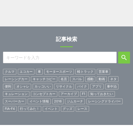
記事検索
クルマ
エコカー
車
モータースポーツ
軽トラック
営業車
レーシングカー
キャッチコピー
名言
スバル
感動
動画
ネタ
便利
オシャレ
カッコいい
リサイクル
バイク
アプリ
車中泊
キュレーション
コンセプトカー
アーカイブ
F1
知っておきたい
スーパーカー
イベント情報
2016
ジムカーナ
レーシングドライバー
FIA-F4
行ってみた！
イベント
グッズ
レース