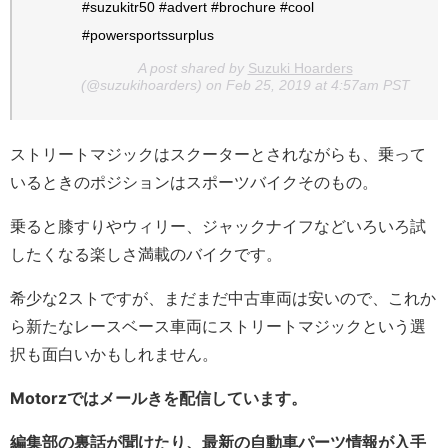
#suzukitr50 #advert #brochure #cool
#powersportssurplus
A post shared by
Suzuki Hoarders
(@suzukihoarders) on Feb 25, 2019 at 4:57am PST
ストリートマジックはスクーターとされながらも、乗って
いるときのポジションはスポーツバイクそのもの。
乗ると膝すりやウィリー、ジャックナイフなどいろいろ試
したくなる楽しさ満載のバイクです。
希少な2ストですが、まだまだ中古車両は安いので、これか
ら新たなレースベース車両にストリートマジックという選
択も面白いかもしれません。
Motorzではメールきを配信しています。
編集部の裏話が聞けたり、最新の自動車パーツ情報が入手