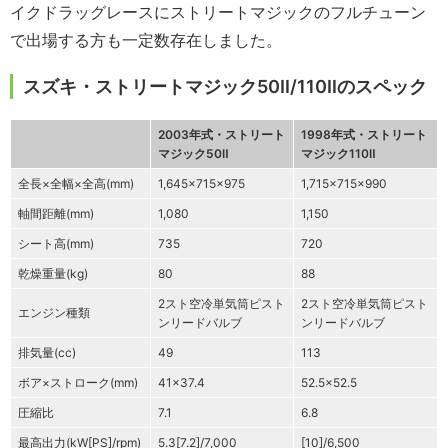
イクドラッグレースにストリートマジックのフルチューン
で出場する方も一定数存在しました。
スズキ・ストリートマジック50Ⅱ/110Ⅱのスペック
2003年式・ストリート
1998年式・ストリート
マジック50Ⅱ
マジック110Ⅱ
全長×全幅×全高(mm)
1,645×715×975
1,715×715×990
軸間距離(mm)
1,080
1,150
シート高(mm)
735
720
乾燥重量(kg)
80
88
2スト空冷単気筒ピスト
2スト空冷単気筒ピスト
エンジン種類
ンリードバルブ
ンリードバルブ
排気量(cc)
49
113
ボア×ストローク(mm)
41×37.4
52.5×52.5
圧縮比
7.1
6.8
最高出力(kW[PS]/rpm)
5.3[7.2]/7,000
[10]/6,500