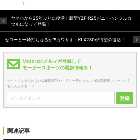
す。
ヤマハから25年ぶりに復活！新型YZF-R25がニーハンフルカ
ウルになって登場！
セローと一騎打ちなるか?!カワサキ・KLX230が待望の復活！
Motorzのメルマガ登録して
モータースポーツの最新情報を！
サイトでは見られない編集部裏話や、月に一度のメルマガ限定豪華プレゼントも
もらえるかも！？
登録
関連記事