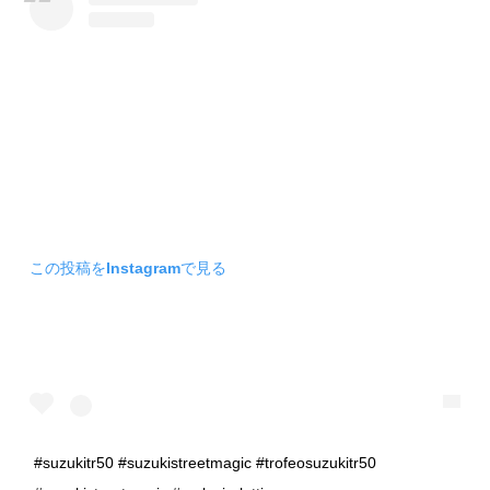
この投稿をInstagramで見る
#suzukitr50 #suzukistreetmagic #trofeosuzukitr50