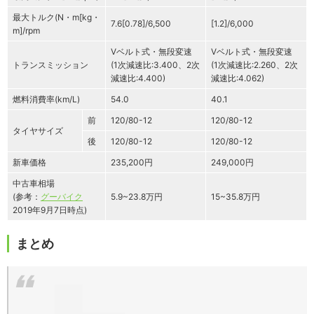
最大トルク(N・m[kg・
7.6[0.78]/6,500
[1.2]/6,000
m]/rpm
Vベルト式・無段変速
Vベルト式・無段変速
トランスミッション
(1次減速比:3.400、2次
(1次減速比:2.260、2次
減速比:4.400)
減速比:4.062)
燃料消費率(km/L)
54.0
40.1
前
120/80-12
120/80-12
タイヤサイズ
後
120/80-12
120/80-12
新車価格
235,200円
249,000円
中古車相場
(参考：
グーバイク
5.9~23.8万円
15~35.8万円
2019年9月7日時点)
まとめ