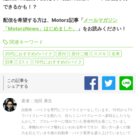
できるかも！？
配信を希望する方は、Motorz記事「
メールマガジン
「MotorzNews」はじめました。
」をお読みください！
関連キーワード
20代におすすめのバイク
原付
原付二種
スズキ
名車
旧車
2スト
10代におすすめのバイク
この記事を
シェアする
著者：池田 勇生
自動車・バイクを専門にフリーライターをしています。10代からTV
でバイクレースを観たり、自らミニバイクレースへ参戦もしたりな
んかして、プロレーサーに憧れていた青春時代を過ごしていまし
た。車離れやバイク離れといわれる昨今ですが、若い方へ多くの魅
力を伝えていき今後の自動車・バイク業界を盛り上げていきたいで