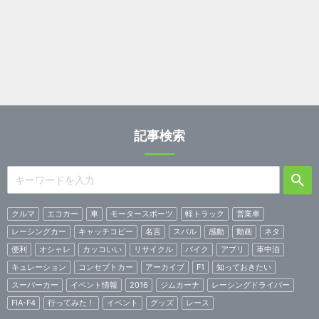
記事検索
クルマ
エコカー
車
モータースポーツ
軽トラック
営業車
レーシングカー
キャッチコピー
名言
スバル
感動
動画
ネタ
便利
オシャレ
カッコいい
リサイクル
バイク
アプリ
車中泊
キュレーション
コンセプトカー
アーカイブ
F1
知っておきたい
スーパーカー
イベント情報
2016
ジムカーナ
レーシングドライバー
FIA-F4
行ってみた！
イベント
グッズ
レース