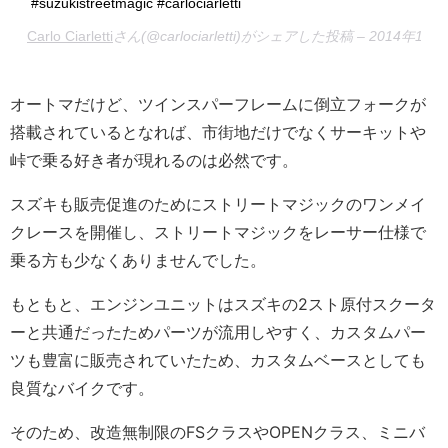
#suzukistreetmagic #carlociarletti
Carlo Ciarletti
さん(@carlociarletti)がシェアした投稿 –
2014年12
オートマだけど、ツインスパーフレームに倒立フォークが
搭載されているとなれば、市街地だけでなくサーキットや
峠で乗る好き者が現れるのは必然です。
スズキも販売促進のためにストリートマジックのワンメイ
クレースを開催し、ストリートマジックをレーサー仕様で
乗る方も少なくありませんでした。
もともと、エンジンユニットはスズキの2スト原付スクータ
ーと共通だったためパーツが流用しやすく、カスタムパー
ツも豊富に販売されていたため、カスタムベースとしても
良質なバイクです。
そのため、改造無制限のFSクラスやOPENクラス、ミニバ