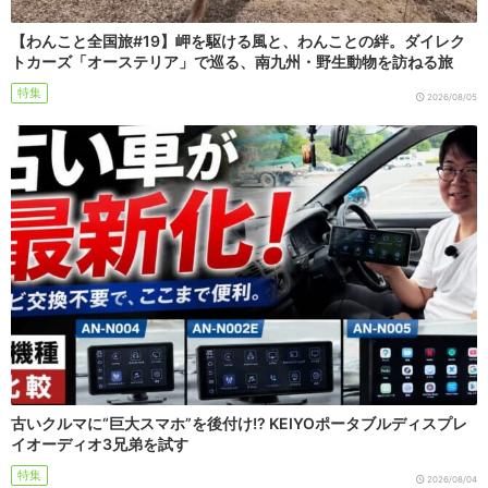
【わんこと全国旅#19】岬を駆ける風と、わんことの絆。ダイレク
トカーズ「オーステリア」で巡る、南九州・野生動物を訪ねる旅
特集
2026/08/05
古いクルマに“巨大スマホ”を後付け!? KEIYOポータブルディスプレ
イオーディオ3兄弟を試す
特集
2026/08/04