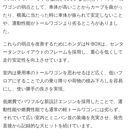
ワゴンの弱点として、車体が高いことからカーブを曲がっ
たり、横風に当たった時に車体が振られて安定しないこと
や、運動性能がトールワゴンより劣るところがありまし
た。
これらの弱点を改善するためにホンダはN-BOXは、センタ
ータンクレイアウトのフレームを採用し、重心を低くして
走行安定性を向上させています。
室内は乗用車のトールワゴンを思わせるほど広く、低いフ
ロアにすることで人の乗り降りや荷物の積み下ろしを容易
にし、使い勝手の良さを実現。
低燃費でパワフルな新設計エンジンを採用したことで、運
動性能や燃費性能でも通常の軽トールワゴンには劣らず、
それでいて広い室内とミニバン並の装備を充実させ、発売
直後から記録的な大ヒットを続けています。