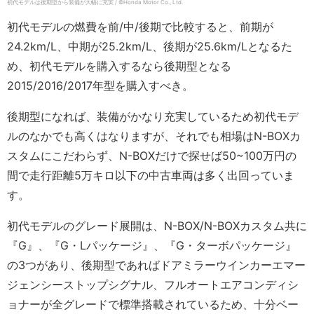
初代モデルは後期型から装備が大幅に充実 / ©Honda Motor Co., Ltd.
初代モデルの燃費を前/中/後期で比較すると、前期が
24.2km/L、中期が25.2km/L、後期が25.6km/Lとなるた
め、初代モデルを購入するなら後期型となる
2015/2016/2017年型を購入すべき。
後期型になれば、装備がかなり充実しているため初代モデ
ルのなかでも高くはなりますが、それでも相場はN-BOXカ
スタムにこだわらず、N-BOXだけで探せば50~100万円の
間で走行距離5万キロ以下の中古車両は多く出回っていま
す。
初代モデルのグレード展開は、N-BOX/N-BOXカスタム共に
『G』、『G・Lパッケージ』、『G・ターボパッケージ』
の3つがあり、後期型であればドアミラーウインカーエマー
ジェンシーストップシグナル、フルオートエアコンディシ
ョナーが全グレードで標準搭載されているため、十分ベー