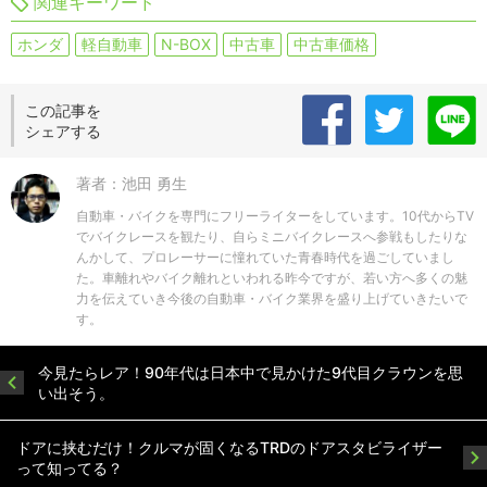
関連キーワード
ホンダ
軽自動車
N-BOX
中古車
中古車価格
この記事を
シェアする
著者：池田 勇生
自動車・バイクを専門にフリーライターをしています。10代からTV
でバイクレースを観たり、自らミニバイクレースへ参戦もしたりな
んかして、プロレーサーに憧れていた青春時代を過ごしていまし
た。車離れやバイク離れといわれる昨今ですが、若い方へ多くの魅
力を伝えていき今後の自動車・バイク業界を盛り上げていきたいで
す。
今見たらレア！90年代は日本中で見かけた9代目クラウンを思
い出そう。
ドアに挟むだけ！クルマが固くなるTRDのドアスタビライザー
って知ってる？