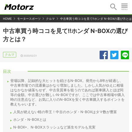
HOME
モータースポーツ
クルマ
中古車買う時ココを見て!!ホンダ N-BOXの選び方と
中古車買う時ココを見て!!ホンダ N-BOXの選び
方とは？
クルマ
2020/02/21
目次
登場以降、記録的な大ヒットを続けるN-BOX。発売から8年が経過し、
中古車市場での流通量はかなり増加しました。しかし人気がゆえに相場
はなかなか値落ちせず、中古良質車を狙うのであれば新車購入とほぼ同
等の金額。中古選びが難しいN-BOXですが、ここでは中古車相場や購入
時の注意点など、お気に入りのN-BOXを安く中古車購入するポイントを
教えちゃいます。
人気が絶えない軽の帝王！中古のホンダ・N-BOXはタマ数が豊富
ホンダ・N-BOXとは
N-BOX+、N-BOXスラッシュなど派生モデルも充実