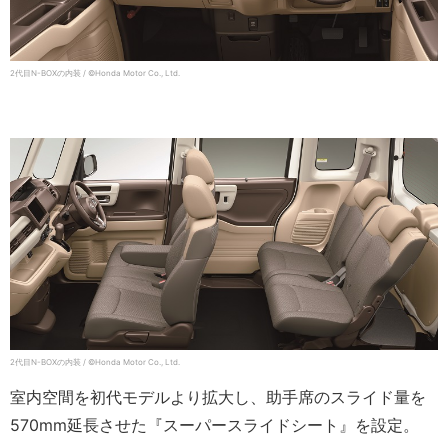
2代目N-BOXの内装 / ©Honda Motor Co., Ltd.
2代目N-BOXの内装 / ©Honda Motor Co., Ltd.
室内空間を初代モデルより拡大し、助手席のスライド量を
570mm延長させた『スーパースライドシート』を設定。