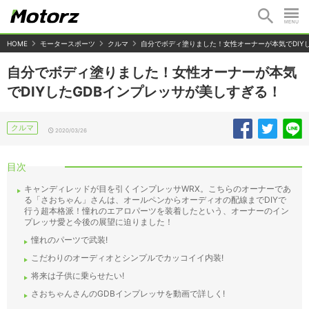
HOME
モータースポーツ
クルマ
自分でボディ塗りました！女性オーナーが本気でDIY
自分でボディ塗りました！女性オーナーが本気
でDIYしたGDBインプレッサが美しすぎる！
クルマ
2020/03/26
目次
キャンディレッドが目を引くインプレッサWRX。こちらのオーナーであ
る「さおちゃん」さんは、オールペンからオーディオの配線までDIYで
行う超本格派！憧れのエアロパーツを装着したという、オーナーのイン
プレッサ愛と今後の展望に迫りました！
憧れのパーツで武装!
こだわりのオーディオとシンプルでカッコイイ内装!
将来は子供に乗らせたい!
さおちゃんさんのGDBインプレッサを動画で詳しく!