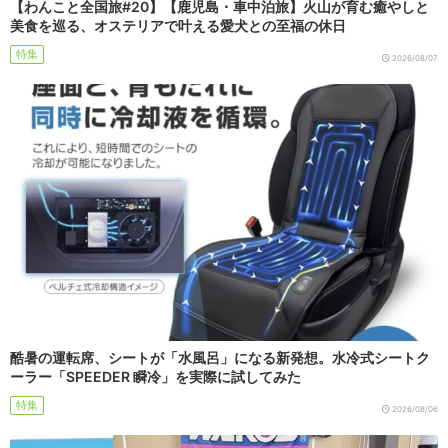
【わんこと全国旅#20】【鹿児島・車中泊旅】火山が育む癒やしと
美食を巡る、オステリアで叶える愛犬との至福の休日
特集
2026/08/07
酷暑の運転席、シートが「水風呂」になる新発想。水冷式シートク
ーラー「SPEEDER 瞬冷」を実際に試してみた
特集
2026/08/06