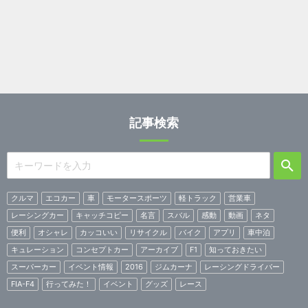
記事検索
クルマ
エコカー
車
モータースポーツ
軽トラック
営業車
レーシングカー
キャッチコピー
名言
スバル
感動
動画
ネタ
便利
オシャレ
カッコいい
リサイクル
バイク
アプリ
車中泊
キュレーション
コンセプトカー
アーカイブ
F1
知っておきたい
スーパーカー
イベント情報
2016
ジムカーナ
レーシングドライバー
FIA-F4
行ってみた！
イベント
グッズ
レース