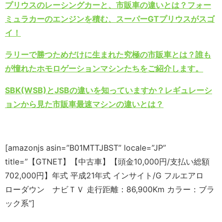
プリウスのレーシングカーと、市販車の違いとは？フォー
ミュラカーのエンジンを積む、スーパーGTプリウスがスゴ
イ！
ラリーで勝つためだけに生まれた究極の市販車とは？誰も
が憧れたホモロゲーションマシンたちをご紹介します。
SBK(WSB)とJSBの違いを知っていますか？レギュレーシ
ョンから見た市販車最速マシンの違いとは？
[amazonjs asin=”B01MTTJBST” locale=”JP”
title=”【GTNET】【中古車】【頭金10,000円/支払い総額
702,000円】年式 平成21年式 インサイト/G フルエアロ
ローダウン ナビＴＶ 走行距離：86,900Km カラー：ブラ
ック系”]