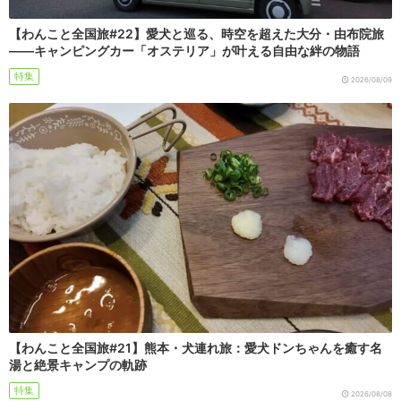
【わんこと全国旅#22】愛犬と巡る、時空を超えた大分・由布院旅
――キャンピングカー「オステリア」が叶える自由な絆の物語
特集
2026/08/09
【わんこと全国旅#21】熊本・犬連れ旅：愛犬ドンちゃんを癒す名
湯と絶景キャンプの軌跡
特集
2026/08/08