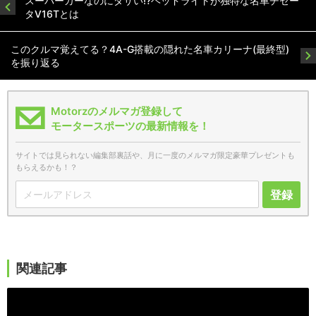
スーパーカーなのにダサい!?ヘッドライトが独特な名車チゼー
タV16Tとは
このクルマ覚えてる？4A-G搭載の隠れた名車カリーナ(最終型)
を振り返る
Motorzのメルマガ登録して
モータースポーツの最新情報を！
サイトでは見られない編集部裏話や、月に一度のメルマガ限定豪華プレゼントも
もらえるかも！？
登録
関連記事