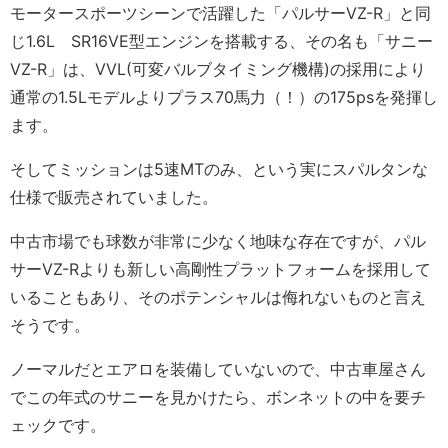
モータースポーツシーンで活躍した「パルサーVZ-R」と同
じ1.6L SR16VE型エンジンを搭載する、その名も「サニー
VZ-R」は、VVL(可変バルブタイミング機構)の採用により
通常の1.5Lモデルよりプラス70馬力（！）の175psを発揮し
ます。
そしてミッションは5速MTのみ、という実にスパルタンな
仕様で販売されていました。
中古市場でも球数が非常に少なく地味な存在ですが、パル
サーVZ-Rよりも新しい高剛性プラットフォームを採用して
いることもあり、そのポテンシャルは侮れないものと言え
そうです。
ノーマルだとエアロを装備していないので、中古車屋さん
でこの年式のサニーを見かけたら、ボンネットの中を要チ
ェックです。