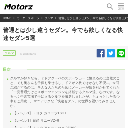
HOME
モータースポーツ
クルマ
普通とは少し違うセダン。今でも欲しくなる快速セダ
普通とは少し違うセダン。今でも欲しくなる快
速セダン5選
クルマ
2020/02/13
目次
クルマが好きなら、２ドアクーペのスポーツカーに憧れるのは当然のこ
と。でも奥さんも子供も乗せるし、ドアが２枚ではかなり不便…。今回
ご紹介するのは、そんな人たちのためにメーカーが気を利かせてくれた
「一見普通だけどスポーツエンジンを搭載するクルマ達」なのです。な
るべく中古市場で手に入るクルマを厳選しましたが、ちょっとした希少
車もご用意…。マニアックな「快速セダン」の世界を覗いてみません
か。
【レベル:1】トヨタ カローラ1.6GT
【レベル:1】日産 サニーVZ-R
【レベル:2】トヨタ アルテッツァ RS200