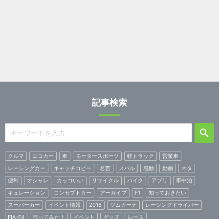
記事検索
クルマ
エコカー
車
モータースポーツ
軽トラック
営業車
レーシングカー
キャッチコピー
名言
スバル
感動
動画
ネタ
便利
オシャレ
カッコいい
リサイクル
バイク
アプリ
車中泊
キュレーション
コンセプトカー
アーカイブ
F1
知っておきたい
スーパーカー
イベント情報
2016
ジムカーナ
レーシングドライバー
FIA-F4
行ってみた！
イベント
グッズ
レース