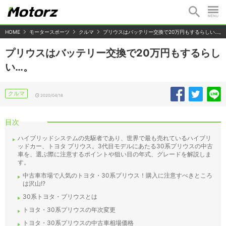
HOME
モータースポーツ
クルマ
プリウスはバッテリー交換で20万円もするらしい…。
プリウスはバッテリー交換で20万円もするらし
い…。
クルマ
2020/04/18
目次
ハイブリッドシステムの先駆者であり、世界で最も売れているハイブリ
ッドカー、トヨタ プリウス。3代目モデルにあたる30系プリウスの中古
車を、選ぶ際に注意するポイントや狙い目の年式、グレードを解説しま
す。
中古車市場で人気のトヨタ・30系プリウス！購入に注意すべきところ
は沢山!?
30系トヨタ・プリウスとは
トヨタ・30系プリウスの年次変更
トヨタ・30系プリウスの中古車相場価格