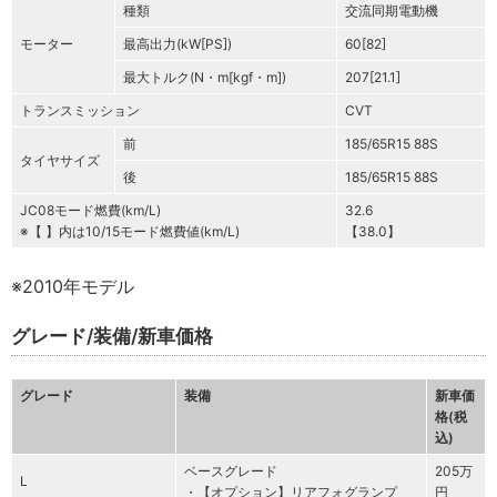
種類
交流同期電動機
モーター
最高出力(kW[PS])
60[82]
最大トルク(N・m[kgf・m])
207[21.1]
トランスミッション
CVT
前
185/65R15 88S
タイヤサイズ
後
185/65R15 88S
JC08モード燃費(km/L)
32.6
※【 】内は10/15モード燃費値(km/L)
【38.0】
※2010年モデル
グレード/装備/新車価格
グレード
装備
新車価
格(税
込)
ベースグレード
205万
L
・【オプション】リアフォグランプ
円