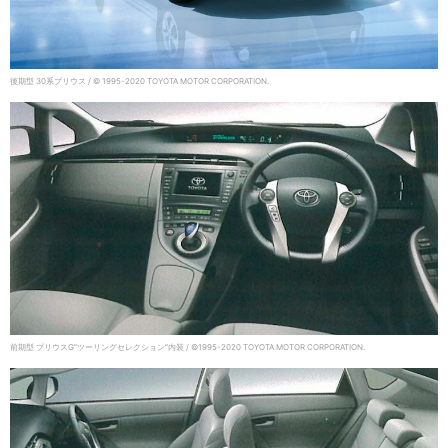
後期型 30系プリウス / © 1995-2020 TOYOTA MOTOR CORPORATION.
前期型 プリウスG”ツーリングセレクション”内装 / ©1995-2020 TOYOTA MOTOR CORPORATION.