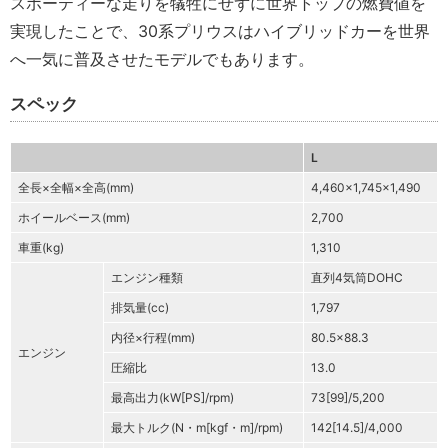
スポーティーな走りを犠牲にせずに世界トップの燃費値を
実現したことで、30系プリウスはハイブリッドカーを世界
へ一気に普及させたモデルでもあります。
スペック
L
全長×全幅×全高(mm)
4,460×1,745×1,490
ホイールベース(mm)
2,700
車重(kg)
1,310
エンジン種類
直列4気筒DOHC
排気量(cc)
1,797
内径×行程(mm)
80.5×88.3
エンジン
圧縮比
13.0
最高出力(kW[PS]/rpm)
73[99]/5,200
最大トルク(N・m[kgf・m]/rpm)
142[14.5]/4,000