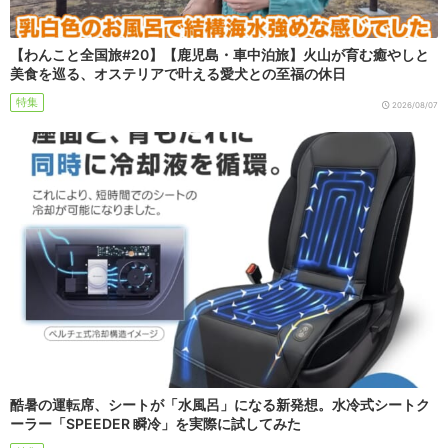
【わんこと全国旅#20】【鹿児島・車中泊旅】火山が育む癒やしと
美食を巡る、オステリアで叶える愛犬との至福の休日
特集
2026/08/07
酷暑の運転席、シートが「水風呂」になる新発想。水冷式シートク
ーラー「SPEEDER 瞬冷」を実際に試してみた