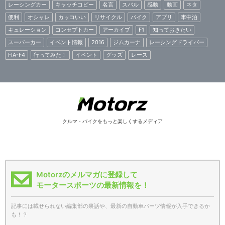
レーシングカー
キャッチコピー
名言
スバル
感動
動画
ネタ
便利
オシャレ
カッコいい
リサイクル
バイク
アプリ
車中泊
キュレーション
コンセプトカー
アーカイブ
F1
知っておきたい
スーパーカー
イベント情報
2016
ジムカーナ
レーシングドライバー
FIA-F4
行ってみた！
イベント
グッズ
レース
クルマ・バイクをもっと楽しくするメディア
Motorzのメルマガに登録して
モータースポーツの最新情報を！
記事には載せられない編集部の裏話や、最新の自動車パーツ情報が入手できるか
も！？