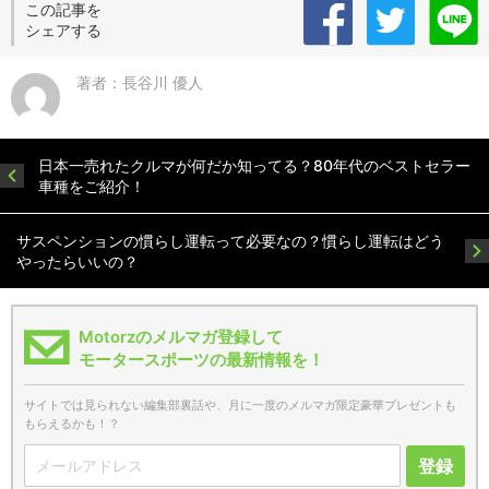
この記事を
シェアする
著者：長谷川 優人
日本一売れたクルマが何だか知ってる？80年代のベストセラー
車種をご紹介！
サスペンションの慣らし運転って必要なの？慣らし運転はどう
やったらいいの？
Motorzのメルマガ登録して
モータースポーツの最新情報を！
サイトでは見られない編集部裏話や、月に一度のメルマガ限定豪華プレゼントも
もらえるかも！？
登録