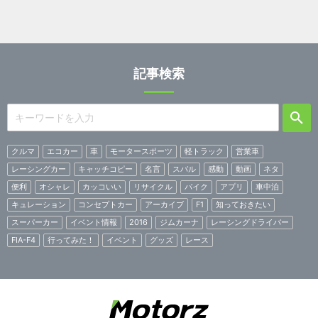
記事検索
クルマ
エコカー
車
モータースポーツ
軽トラック
営業車
レーシングカー
キャッチコピー
名言
スバル
感動
動画
ネタ
便利
オシャレ
カッコいい
リサイクル
バイク
アプリ
車中泊
キュレーション
コンセプトカー
アーカイブ
F1
知っておきたい
スーパーカー
イベント情報
2016
ジムカーナ
レーシングドライバー
FIA-F4
行ってみた！
イベント
グッズ
レース