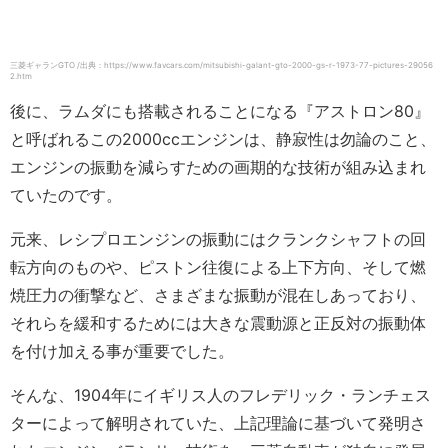
三菱ギャランGTO /出典：https://www.favcars.com/mitsubishi-galant-gto-2000-gs-r-1973-77-pictures-29056
2.htm
後に、ラムダにも搭載されることになる『アストロン80』
と呼ばれるこの2000ccエンジンは、静寂性は勿論のこと、
エンジンの振動を減らすための画期的な技術が組み込まれ
ていたのです。
元来、レシプロエンジンの振動にはクランクシャフトの回
転方向のものや、ピストン往復による上下方向、そして燃
焼圧力の衝撃など、さまざまな振動が混在しあっており、
それらを緩和するためには大きな震動源と正反対の振動体
を付け加える事が重要でした。
そんな、1904年にイギリス人のフレデリック・ランチェス
ターによって解明されていた、上記理論に基づいて発明さ