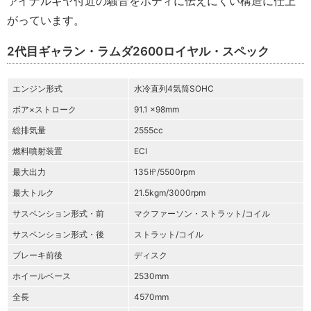
ァイナルギヤ付近の騒音をボディに伝えにくい構造に仕上
がっています。
2代目ギャラン・ラムダ2600ロイヤル・スペック
エンジン形式
水冷直列4気筒SOHC
ボア×ストローク
91.1 ×98mm
総排気量
2555cc
燃料噴射装置
ECI
最大出力
135㏋/5500rpm
最大トルク
21.5kgm/3000rpm
サスペンション形式・前
マクファーソン・ストラット/コイル
サスペンション形式・後
ストラット/コイル
ブレーキ前後
ディスク
ホイールベース
2530mm
全長
4570mm