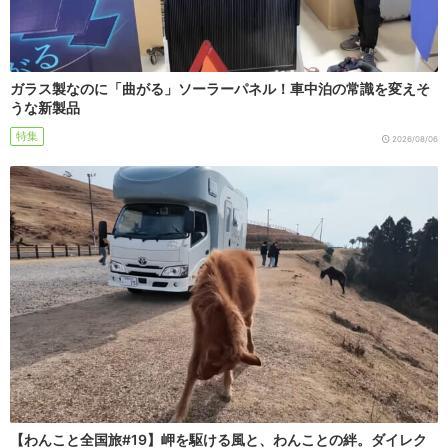
ガラス製なのに「曲がる」ソーラーパネル！車中泊の常識を変えそ
うな新製品
特集
2026/08/06
【わんこと全国旅#19】岬を駆ける風と、わんことの絆。ダイレク