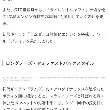
また、GTO搭載時から、『サイレントシャフト』技術を他
の4気筒エンジン搭載主力車種にも適用していく方針を発
表。
初代ギャラン『ラムダ』は無振動エンジンを搭載し、ワー
ルドプレミアを果たしました。
ロングノーズ・セミファストバックスタイル
ギャラン/ラムダ・スーパーツーリング / 出典：https://www.favcars.com/mitsubishi-galant-lambda-gsl-a123a-1
976-77-pictures-291011.htm
初代ギャラン『ラムダ』のエアロダイナミクスを追求した
ボディを順に紹介すると、スラントノーズと呼ばれる長く
伸びたボンネットの先端下部には、シグマ同様の控え目な
エアダムスカートが装備されています。