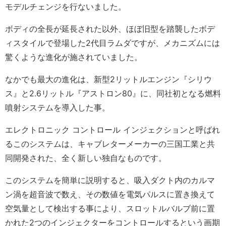
モデルチェンジを行ないました。
ボディの全長が延長された以外、ほぼ旧型を踏襲したボデ
ィスタイルで登場した2代目ラムダですが、メカニズムには
驚くような進化が施されていました。
なかでも最大の進化は、新型2リットルエンジン『シリウ
ス』と2.6リットル『アストロン80』に、同社初となる燃料
噴射システムを導入した事。
エレクトロニック コントロール インジェクションと呼ばれ
るこのシステムは、キャブレターメーカーの三国工業と共
同開発された、全く新しい独自なものです。
このシステムを簡単に説明すると、吸入ダクト内のカルマ
ン渦を超音波で数え、その数値を電気パルスに置き換えて
空気量として検出する事により、スロットルバルブ前に置
かれた2つのインジェクターをコントロールするという画期