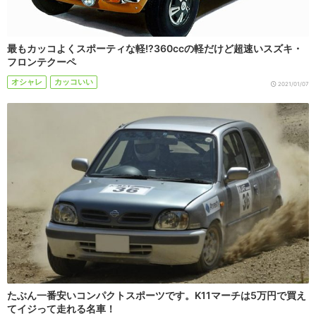
最もカッコよくスポーティな軽!?360ccの軽だけど超速いスズキ・
フロンテクーペ
オシャレ
カッコいい
2021/01/07
たぶん一番安いコンパクトスポーツです。K11マーチは5万円で買え
てイジって走れる名車！