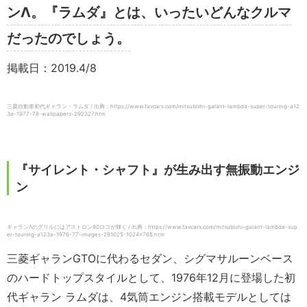
ンΛ。『ラムダ』とは、いったいどんなクルマ
だったのでしょう。
掲載日：2019.4/8
三菱自動車初代ギャラン・ラムダ / 出典：https://www.favcars.com/mitsubishi-galant-lambda-super-touring-a12
3a-1977-78-wallpapers-292327.htm
『サイレント・シャフト』が生み出す無振動エンジ
ン
ギャランΛのグリルにはアストロン80ロゴが輝く / 出典：https://www.favcars.com/mitsubishi-galant-lambda-sup
er-touring-a123a-1976-77-images-291025-1024×768.htm
三菱ギャランGTOに代わるセダン、シグマサルーンベース
のハードトップスタイルとして、1976年12月に登場した初
代ギャラン ラムダは、4気筒エンジン搭載モデルとしては