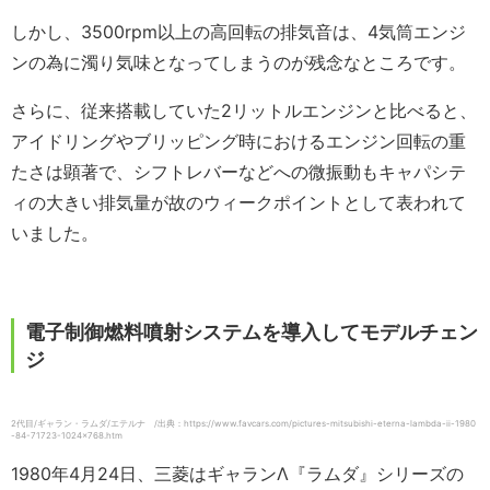
しかし、3500rpm以上の高回転の排気音は、4気筒エンジ
ンの為に濁り気味となってしまうのが残念なところです。
さらに、従来搭載していた2リットルエンジンと比べると、
アイドリングやブリッピング時におけるエンジン回転の重
たさは顕著で、シフトレバーなどへの微振動もキャパシテ
ィの大きい排気量が故のウィークポイントとして表われて
いました。
電子制御燃料噴射システムを導入してモデルチェン
ジ
2代目/ギャラン・ラムダ/エテルナ /出典：https://www.favcars.com/pictures-mitsubishi-eterna-lambda-ii-1980
-84-71723-1024×768.htm
1980年4月24日、三菱はギャランΛ『ラムダ』シリーズの