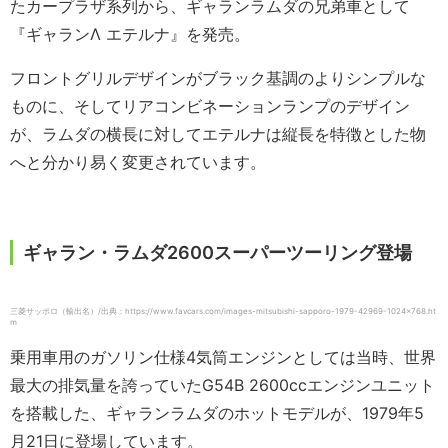
たカープラザ系列から、ギャランラムダの兄弟車として
『ギャランΛ エテルナ』を発売。
フロントグリルデザインがブラック基調のよりシンプルな
ものに、そしてリアコンビネーションランプのデザイン
が、ラムダの横長に対してエテルナは縦長を特徴とした物
へと分かり易く変更されています。
ギャラン・ラムダ2600スーパーツーリング登場
三菱サッポロ（輸出名）/出典：https://www.favcars.com/images-mitsubishi-sapporo-1979-42969-1024×768.ht
m
乗用車用のガソリン仕様4気筒エンジンとしては当時、世界
最大の排気量を誇っていたG54B 2600ccエンジンユニット
を搭載した、ギャランラムダのホットモデルが、1979年5
月21日に登場しています。