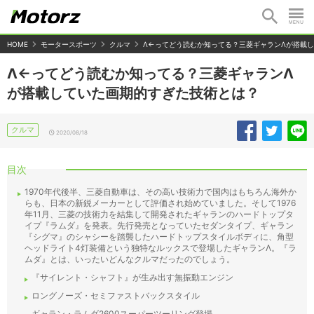
HOME
モータースポーツ
クルマ
Λ←ってどう読むか知ってる？三菱ギャランΛが搭載
Λ←ってどう読むか知ってる？三菱ギャランΛ
が搭載していた画期的すぎた技術とは？
クルマ
2020/08/18
目次
1970年代後半、三菱自動車は、その高い技術力で国内はもちろん海外か
らも、日本の新鋭メーカーとして評価され始めていました。そして1976
年11月、三菱の技術力を結集して開発されたギャランのハードトップタ
イプ『ラムダ』を発表。先行発売となっていたセダンタイプ、ギャラン
『シグマ』のシャシーを踏襲したハードトップスタイルボディに、角型
ヘッドライト4灯装備という独特なルックスで登場したギャランΛ。『ラ
ムダ』とは、いったいどんなクルマだったのでしょう。
『サイレント・シャフト』が生み出す無振動エンジン
ロングノーズ・セミファストバックスタイル
ギャラン・ラムダ2600スーパーツーリング登場