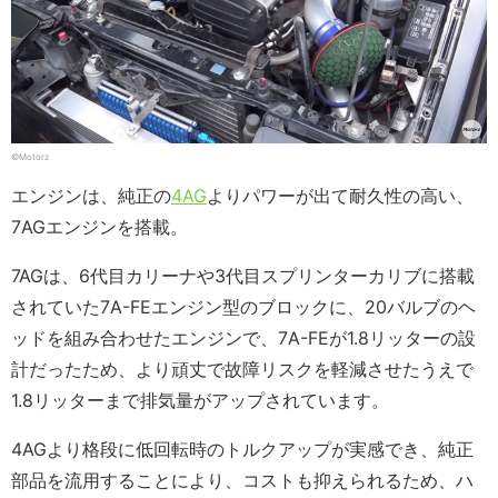
©Motorz
エンジンは、純正の
4AG
よりパワーが出て耐久性の高い、
7AGエンジンを搭載。
7AGは、6代目カリーナや3代目スプリンターカリブに搭載
されていた7A-FEエンジン型のブロックに、20バルブのヘ
ッドを組み合わせたエンジンで、7A-FEが1.8リッターの設
計だったため、より頑丈で故障リスクを軽減させたうえで
1.8リッターまで排気量がアップされています。
4AGより格段に低回転時のトルクアップが実感でき、純正
部品を流用することにより、コストも抑えられるため、ハ