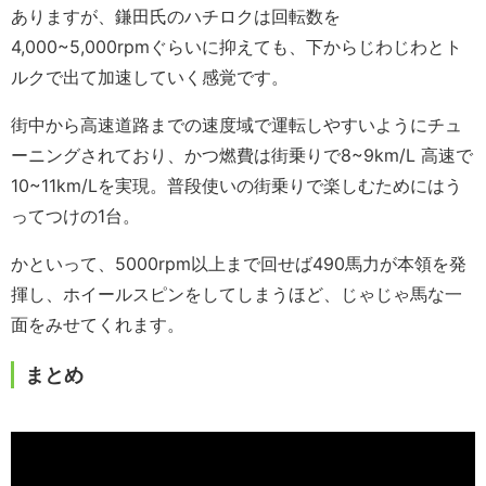
ありますが、鎌田氏のハチロクは回転数を
4,000~5,000rpmぐらいに抑えても、下からじわじわとト
ルクで出て加速していく感覚です。
街中から高速道路までの速度域で運転しやすいようにチュ
ーニングされており、かつ燃費は街乗りで8~9km/L 高速で
10~11km/Lを実現。普段使いの街乗りで楽しむためにはう
ってつけの1台。
かといって、5000rpm以上まで回せば490馬力が本領を発
揮し、ホイールスピンをしてしまうほど、じゃじゃ馬な一
面をみせてくれます。
まとめ