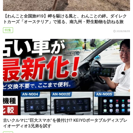
【わんこと全国旅#19】岬を駆ける風と、わんことの絆。ダイレク
トカーズ「オーステリア」で巡る、南九州・野生動物を訪ねる旅
特集
2026/08/05
古いクルマに“巨大スマホ”を後付け!? KEIYOポータブルディスプレ
イオーディオ3兄弟を試す