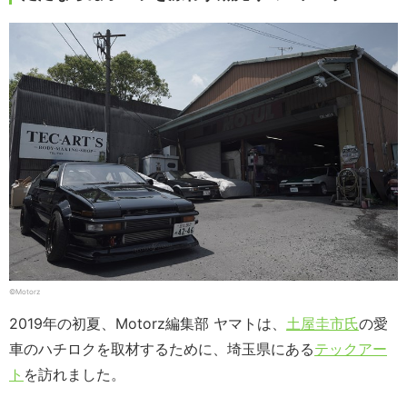
©Motorz
2019年の初夏、Motorz編集部 ヤマトは、
土屋圭市氏
の愛
車のハチロクを取材するために、埼玉県にある
テックアー
ト
を訪れました。