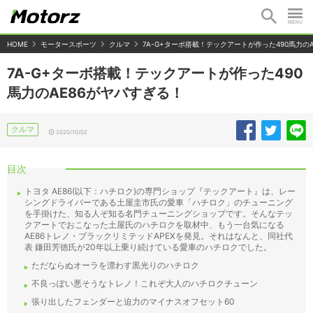
HOME
モータースポーツ
クルマ
7A-G+ターボ搭載！テックアートが作った490馬力の
7A-G+ターボ搭載！テックアートが作った490
馬力のAE86がヤバすぎる！
クルマ
2020/10/02
目次
トヨタ AE86(以下：ハチロク)の専門ショップ『テックアート』は、レー
シングドライバーである土屋圭市氏の愛車「ハチロク」のチューニング
を手掛けた、知る人ぞ知る名門チューニングショップです。そんなテッ
クアートでおこなった土屋氏のハチロクを取材中、もう一台気になる
AE86トレノ・ブラックリミテッドAPEXを発見。それはなんと、同社代
表 鎌田芳徳氏が20年以上乗り続けている愛車のハチロクでした。
ただならぬオーラを漂わす黒光りのハチロク
不良っぽい悪そうなトレノ！これぞ大人のハチロクチューン
張り出したフェンダーと迫力のマイナスオフセット60