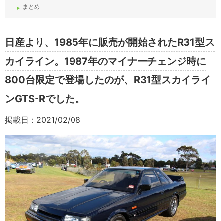
まとめ
日産より、
1985
年に販売が開始された
R31
型ス
カイライン。
1987
年のマイナーチェンジ時に
800
台限定で登場したのが、
R31型
スカイライ
ン
GTS-R
でした。
掲載日：2021/02/08