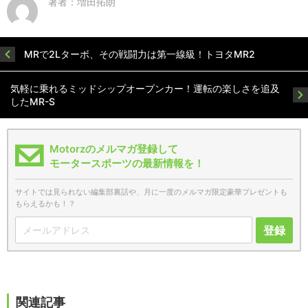
著者：増田拓朗
MRで2Lターボ、その戦闘力は第一線級！トヨタMR2
気軽に乗れるミッドシップオープンカー！運転の楽しさを追及
したMR-S
Motorzのメルマガ登録して
モータースポーツの最新情報を！
サイトでは見られない編集部裏話や、月に一度のメルマガ限定豪華プレゼントも
もらえるかも！？
登録
関連記事