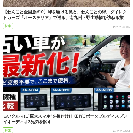
【わんこと全国旅#19】岬を駆ける風と、わんことの絆。ダイレク
トカーズ「オーステリア」で巡る、南九州・野生動物を訪ねる旅
特集
2026/08/05
古いクルマに“巨大スマホ”を後付け!? KEIYOポータブルディスプレ
イオーディオ3兄弟を試す
特集
2026/08/04