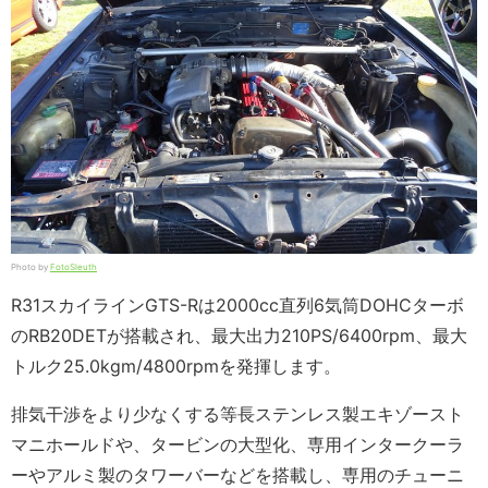
Photo by
FotoSleuth
R31スカイラインGTS-Rは2000cc直列6気筒DOHCターボ
のRB20DETが搭載され、最大出力210PS/6400rpm、最大
トルク25.0kgm/4800rpmを発揮します。
排気干渉をより少なくする等長ステンレス製エキゾースト
マニホールドや、タービンの大型化、専用インタークーラ
ーやアルミ製のタワーバーなどを搭載し、専用のチューニ