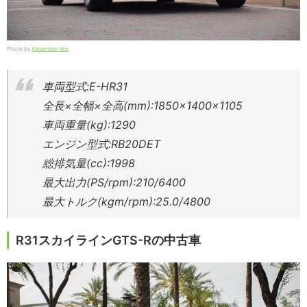
Photo by
Alexander Nie
車両型式:E-HR31
全長×全幅×全高(mm):1850×1400×1105
車両重量(kg):1290
エンジン型式:RB20DET
総排気量(cc):1998
最大出力(PS/rpm):210/6400
最大トルク(kgm/rpm):25.0/4800
R31スカイラインGTS-Rの中古車