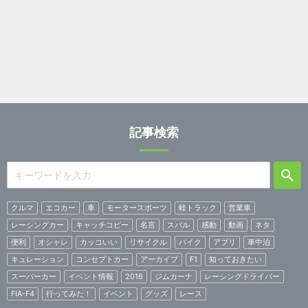
記事検索
クルマ
エコカー
車
モータースポーツ
軽トラック
営業車
レーシングカー
キャッチコピー
名言
スバル
感動
動画
ネタ
便利
オシャレ
カッコいい
リサイクル
バイク
アプリ
車中泊
キュレーション
コンセプトカー
アーカイブ
F1
知っておきたい
スーパーカー
イベント情報
2016
ジムカーナ
レーシングドライバー
FIA-F4
行ってみた！
イベント
グッズ
レース