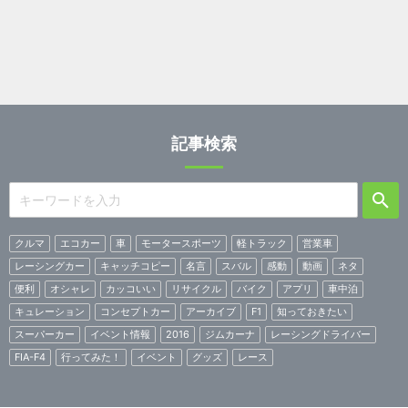
記事検索
クルマ
エコカー
車
モータースポーツ
軽トラック
営業車
レーシングカー
キャッチコピー
名言
スバル
感動
動画
ネタ
便利
オシャレ
カッコいい
リサイクル
バイク
アプリ
車中泊
キュレーション
コンセプトカー
アーカイブ
F1
知っておきたい
スーパーカー
イベント情報
2016
ジムカーナ
レーシングドライバー
FIA-F4
行ってみた！
イベント
グッズ
レース