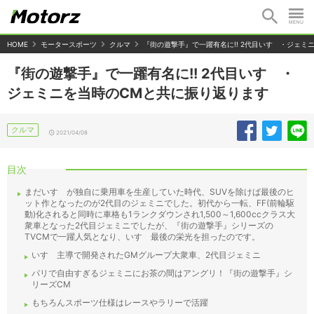
HOME
モータースポーツ
クルマ
『街の遊撃手』で一躍有名に!! 2代目いすゞ・ジェミ
『街の遊撃手』で一躍有名に!! 2代目いすゞ・
ジェミニを当時のCMと共に振り返ります
クルマ
2021/04/08
目次
まだいすゞが独自に乗用車を生産していた時代、SUVを除けば最後のヒ
ット作となったのが2代目のジェミニでした。初代から一転、FF(前輪駆
動)化されると同時に車格も1ランクダウンされ1,500～1,600ccクラス大
衆車となった2代目ジェミニでしたが、『街の遊撃手』シリーズの
TVCMで一躍人気となり、いすゞ最後の栄光を担ったのです。
いすゞ主導で開発されたGMグループ大衆車、2代目ジェミニ
パリで自由すぎるジェミニにお茶の間はアングリ！『街の遊撃手』シ
リーズCM
もちろんスポーツ仕様はレースやラリーで活躍