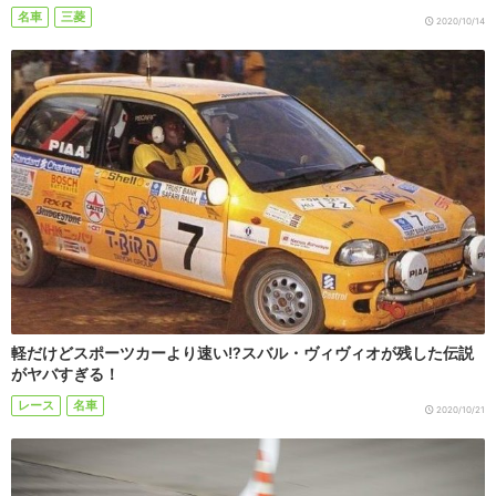
名車
三菱
2020/10/14
軽だけどスポーツカーより速い!?スバル・ヴィヴィオが残した伝説
がヤバすぎる！
レース
名車
2020/10/21