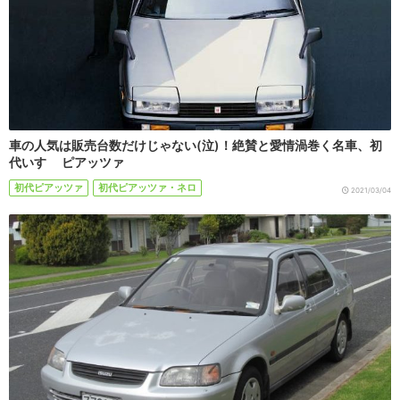
車の人気は販売台数だけじゃない(泣)！絶賛と愛情渦巻く名車、初
代いすゞ ピアッツァ
初代ピアッツァ
初代ピアッツァ・ネロ
2021/03/04