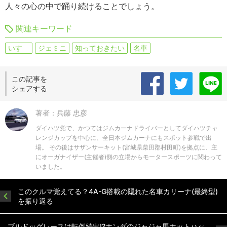
人々の心の中で踊り続けることでしょう。
関連キーワード
いすゞ
ジェミニ
知っておきたい
名車
この記事を
シェアする
著者：兵藤 忠彦
ダイハツ党で、かつてはジムカーナドライバーとしてダイハツチャ
レンジカップを中心に、全日本ジムカーナにもスポット参戦で出
場。 その後はサザンサーキット(宮城県柴田郡村田町)を拠点に、主
にオーガナイザー(主催者)側の立場からモータースポーツに関わって
いました。
このクルマ覚えてる？4A-G搭載の隠れた名車カリーナ(最終型)
を振り返る
ブルドッグレースは転倒続出!?ホンダのジャジャ馬ホットハッ