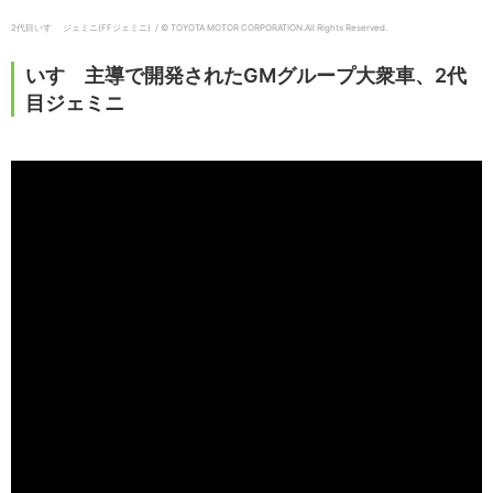
2代目いすゞ ジェミニ(FFジェミニ) / © TOYOTA MOTOR CORPORATION.
All Rights Reserved.
いすゞ主導で開発されたGMグループ大衆車、2代
目ジェミニ