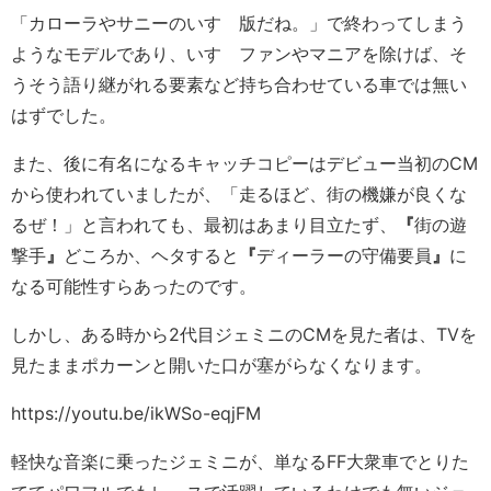
「カローラやサニーのいすゞ版だね。」で終わってしまう
ようなモデルであり、いすゞファンやマニアを除けば、そ
うそう語り継がれる要素など持ち合わせている車では無い
はずでした。
また、後に有名になるキャッチコピーはデビュー当初のCM
から使われていましたが、「走るほど、街の機嫌が良くな
るぜ！」と言われても、最初はあまり目立たず、
『
街の遊
撃手
』
どころか、ヘタすると
『
ディーラーの守備要員
』
に
なる可能性すらあったのです。
しかし、ある時から2代目ジェミニのCMを見た者は、TVを
見たままポカーンと開いた口が塞がらなくなります。
https://youtu.be/ikWSo-eqjFM
軽快な音楽に乗ったジェミニが、単なるFF大衆車でとりた