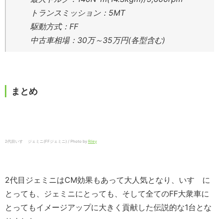
トランスミッション：5MT
駆動方式：FF
中古車相場：30万～35万円(各型含む)
まとめ
2代目いすゞ ジェミニ(FFジェミニ) / Photo by
Riley
2代目ジェミニはCM効果もあって大人気となり、いすゞに
とっても、ジェミニにとっても、そして全てのFF大衆車に
とってもイメージアップに大きく貢献した伝説的な1台とな