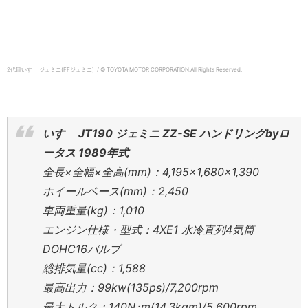
2代目いすゞ ジェミニ(FFジェミニ) / © TOYOTA MOTOR CORPORATION.
All Rights Reserved.
いすゞ JT190 ジェミニ ZZ-SE ハンドリングbyロ
ータス 1989年式
全長×全幅×全高(mm)：4,195×1,680×1,390
ホイールベース(mm)：2,450
車両重量(kg)：1,010
エンジン仕様・型式：4XE1 水冷直列4気筒
DOHC16バルブ
総排気量(cc)：1,588
最高出力：99kw(135ps)/7,200rpm
最大トルク：140N･m(14.3kgm)/5,600rpm