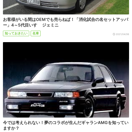
お客様がいる間はOEMでも売らねば！「消化試合の名セットアッパ
ー」4～5代目いすゞ ジェミニ
知っておきたい
名車
2021/04/06
今では考えられない！夢のコラボが生んだギャランAMGを知ってい
ますか？