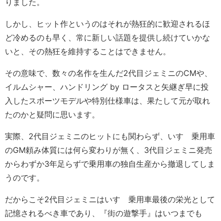
りました。
しかし、ヒット作というのはそれが熱狂的に歓迎されるほ
ど冷めるのも早く、常に新しい話題を提供し続けていかな
いと、その熱狂を維持することはできません。
その意味で、数々の名作を生んだ2代目ジェミニのCMや、
イルムシャー、ハンドリング by ロータスと矢継ぎ早に投
入したスポーツモデルや特別仕様車は、果たして元が取れ
たのかと疑問に思います。
実際、2代目ジェミニのヒットにも関わらず、いすゞ乗用車
のGM頼み体質には何ら変わりが無く、3代目ジェミニ発売
からわずか3年足らずで乗用車の独自生産から撤退してしま
うのです。
だからこそ2代目ジェミニはいすゞ乗用車最後の栄光として
記憶されるべき車であり、『街の遊撃手』はいつまでも