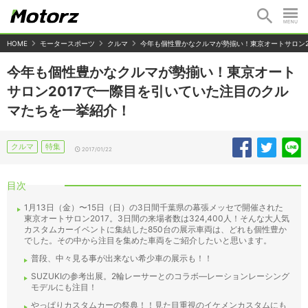
HOME
モータースポーツ
クルマ
今年も個性豊かなクルマが勢揃い！東京オートサロン2
今年も個性豊かなクルマが勢揃い！東京オート
サロン2017で一際目を引いていた注目のクル
マたちを一挙紹介！
クルマ
特集
2017/01/22
目次
1月13日（金）〜15日（日）の3日間千葉県の幕張メッセで開催された
東京オートサロン2017。3日間の来場者数は324,400人！そんな大人気
カスタムカーイベントに集結した850台の展示車両は、どれも個性豊か
でした。その中から注目を集めた車両をご紹介したいと思います。
普段、中々見る事が出来ない希少車の展示も！！
SUZUKIの参考出展。2輪レーサーとのコラボ―レーションレーシング
モデルにも注目！
やっぱりカスタムカーの祭典！！見た目重視のイケメンカスタムにも