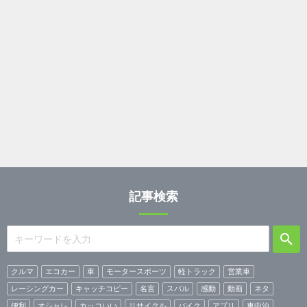
記事検索
クルマ
エコカー
車
モータースポーツ
軽トラック
営業車
レーシングカー
キャッチコピー
名言
スバル
感動
動画
ネタ
便利
オシャレ
カッコいい
リサイクル
バイク
アプリ
車中泊