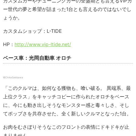
カスタムカーやチューニングカーの全盛期とも言えるVIPカ
ー世代の夢と希望が詰まった1台とも言えるのではないでし
ょうか。
カスタムショップ：L-TIDE
HP：
http://www.vip-ltide.net/
ベース車：光岡自動車 オロチ
©ChikaSakikawa
「このクルマは、如何なる獲物も、喰い破る。 異端系、最
上位クラス」をキャッチコピーに作られたオロチをベース
に、今にも動き出しそうなモンスター感と毒々しさ、そし
てポップさを共存させた、全く新しいクルマとなった1台。
お肉をむさぼりそうなこのフロントの表情にドキドキが止
まりません。