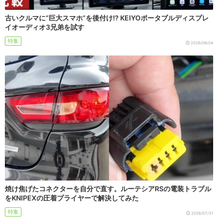
古いクルマに“巨大スマホ”を後付け!? KEIYOポータブルディスプレ
イオーディオ3兄弟を試す
特集
2026/08/04
焼け焦げたコネクターを自分で直す。ルーテシアRSの電装トラブル
をKNIPEXの圧着プライヤーで解決してみた
特集
2026/07/31