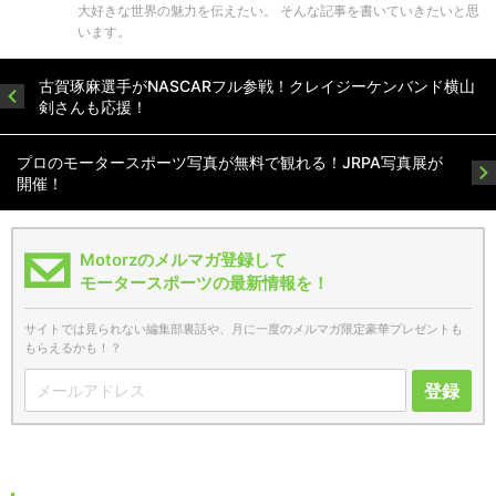
大好きな世界の魅力を伝えたい。 そんな記事を書いていきたいと思
います。
古賀琢麻選手がNASCARフル参戦！クレイジーケンバンド横山
剣さんも応援！
プロのモータースポーツ写真が無料で観れる！JRPA写真展が
開催！
Motorzのメルマガ登録して
モータースポーツの最新情報を！
サイトでは見られない編集部裏話や、月に一度のメルマガ限定豪華プレゼントも
もらえるかも！？
登録