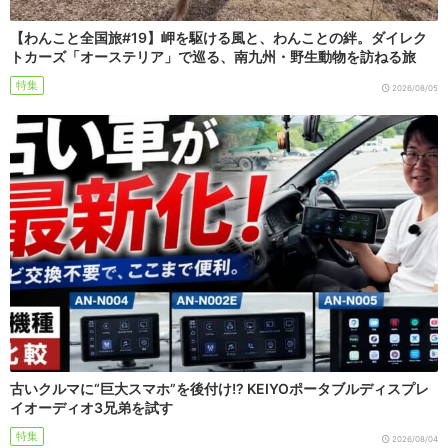
【わんこと全国旅#19】岬を駆ける風と、わんことの絆。ダイレク
トカーズ「オーステリア」で巡る、南九州・野生動物を訪ねる旅
特集
2026/08/05
古いクルマに“巨大スマホ”を後付け!? KEIYOポータブルディスプレ
イオーディオ3兄弟を試す
特集
2026/08/04