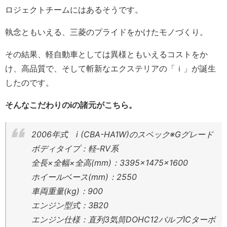
ロジェクトチームにはあるそうです。
執念ともいえる、三菱のプライドをかけたモノづくり。
その結果、軽自動車としては異様ともいえるコストをか
け、高品質で、そして斬新なエクステリアの「ｉ」が誕生
したのです。
そんなこだわりのiの諸元がこちら。
2006年式 i (CBA-HA1W)のスペック※Gグレード
ボディタイプ：軽-RV系
全長×全幅×全高(mm)：3395×1475×1600
ホイールベース(mm)：2550
車両重量(kg)：900
エンジン型式：3B20
エンジン仕様：直列3気筒DOHC12バルブICターボ