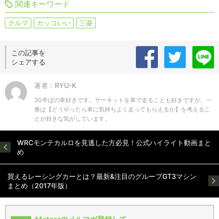
関連キーワード
クルマ
カッコいい
三菱
この記事を
シェアする
著者：RYU-K
30半ばの車好きです。サーキットを車で走ることも好きですが、一
番は【どうやったら車に気持ちよく走ってもらえるか】を考えるこ
とが好きな気がしています。
WRCモンテカルロを見逃した方必見！公式ハイライト動画まと
め
買えるレーシングカーとは？最新&注目のグループGT3マシン
まとめ（2017年版）