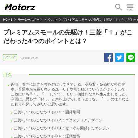
HOME
モータースポーツ
クルマ
プレミアムスモールの先駆け！三菱「ｉ」がこだわっ
プレミアムスモールの先駆け！三菱「ｉ」がこ
だわった4つのポイントとは？
クルマ
2017/02/01
目次
近頃、着実に販売台数を伸ばしてきている、高品質・高価格な軽自動
車。普通車から乗り換えるユーザも増加し続けているこのジャンルで、
三菱はいち早く、「ｉ（アイ）」という個性的な車を生み出しました。
今回は、思わず「おっ」と声を上げてしまうような、「ｉ」の様々なこ
だわりを探ってみたいと思います。
三菱i(アイ)のこだわりその１：開発期間
三菱i(アイ)のこだわりその２：エクステリアデザイン
三菱i(アイ)のこだわりその３：ゼロから開発したエンジン
三菱i(アイ)のこだわりその４：運動性能