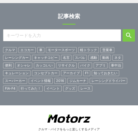
記事検索
クルマ
エコカー
車
モータースポーツ
軽トラック
営業車
レーシングカー
キャッチコピー
名言
スバル
感動
動画
ネタ
便利
オシャレ
カッコいい
リサイクル
バイク
アプリ
車中泊
キュレーション
コンセプトカー
アーカイブ
F1
知っておきたい
スーパーカー
イベント情報
2016
ジムカーナ
レーシングドライバー
FIA-F4
行ってみた！
イベント
グッズ
レース
クルマ・バイクをもっと楽しくするメディア