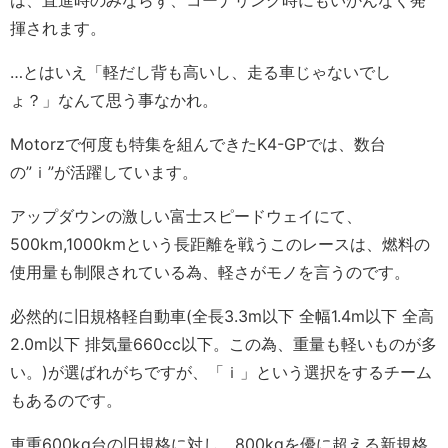
は、直進時のみならず、コーナリング時にもいかんなく発
揮されます。
…とはいえ「軽だし背も高いし、走る車じゃないでし
ょ？」なんて思う事なかれ。
Motorzで何度も特集を組んできたK4-GPでは、数台
の”ｉ”が活躍しています。
アップダウンの激しい富士スピードウェイにて、
500km,1000kmという長距離を戦うこのレースは、燃料の
使用量も制限されている為、軽さがモノを言うのです。
必然的に旧規格軽自動車(全長3.3m以下 全幅1.4m以下 全高
2.0m以下 排気量660cc以下。この為、重量も軽いものが多
い。)が選ばれがちですが、「ｉ」という選択をするチーム
もあるのです。
車重600kg台の旧規格に対し、800kgを優に超える新規格