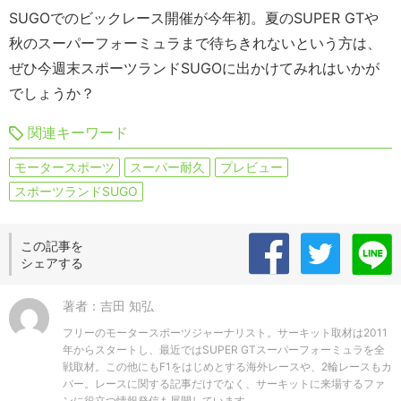
SUGOでのビックレース開催が今年初。夏のSUPER GTや
秋のスーパーフォーミュラまで待ちきれないという方は、
ぜひ今週末スポーツランドSUGOに出かけてみれはいかが
でしょうか？
関連キーワード
モータースポーツ
スーパー耐久
プレビュー
スポーツランドSUGO
この記事を
シェアする
著者：吉田 知弘
フリーのモータースポーツジャーナリスト。サーキット取材は2011
年からスタートし、最近ではSUPER GTスーパーフォーミュラを全
戦取材。この他にもF1をはじめとする海外レースや、2輪レースもカ
バー。レースに関する記事だけでなく、サーキットに来場するファ
ンに役立つ情報発信も展開しています。