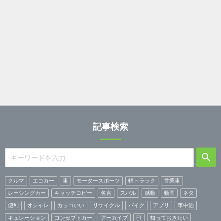
記事検索
クルマ
エコカー
車
モータースポーツ
軽トラック
営業車
レーシングカー
キャッチコピー
名言
スバル
感動
動画
ネタ
便利
オシャレ
カッコいい
リサイクル
バイク
アプリ
車中泊
キュレーション
コンセプトカー
アーカイブ
F1
知っておきたい