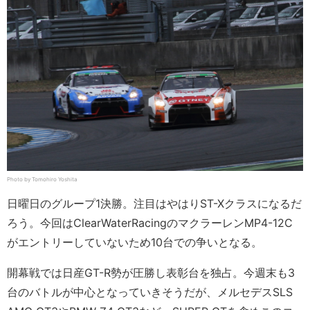
Photo by Tomohiro Yoshita
日曜日のグループ1決勝。注目はやはりST-Xクラスになるだ
ろう。今回はClearWaterRacingのマクラーレンMP4-12C
がエントリーしていないため10台での争いとなる。
開幕戦では日産GT-R勢が圧勝し表彰台を独占。今週末も3
台のバトルが中心となっていきそうだが、メルセデスSLS