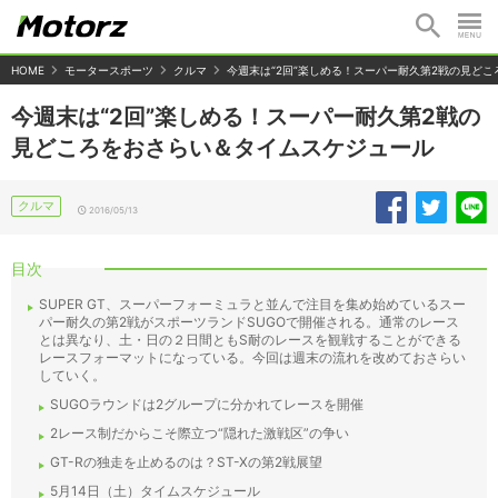
HOME
モータースポーツ
クルマ
今週末は“2回”楽しめる！スーパー耐久第2戦の見ど
今週末は“2回”楽しめる！スーパー耐久第2戦の
見どころをおさらい＆タイムスケジュール
クルマ
2016/05/13
目次
SUPER GT、スーパーフォーミュラと並んで注目を集め始めているスー
パー耐久の第2戦がスポーツランドSUGOで開催される。通常のレース
とは異なり、土・日の２日間ともS耐のレースを観戦することができる
レースフォーマットになっている。今回は週末の流れを改めておさらい
していく。
SUGOラウンドは2グループに分かれてレースを開催
2レース制だからこそ際立つ“隠れた激戦区”の争い
GT-Rの独走を止めるのは？ST-Xの第2戦展望
5月14日（土）タイムスケジュール