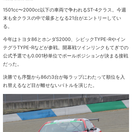
1501cc〜2000cc以下の車両で争われるST-4クラス。今週
末も全クラスの中で最多となる21台がエントリーしてい
る。
今年はトヨタ86とホンダS2000、シビックTYPE-Rやイン
テグラTYPE-Rなどが参戦。開幕戦ツインリンクもてぎでの
公式予選でも0.001秒単位でポールポジションが決まる接戦
だった。
決勝でも序盤から86の3台が毎ラップにわたって順位を入
れ替えるなど目が離せないバトルを演じた。