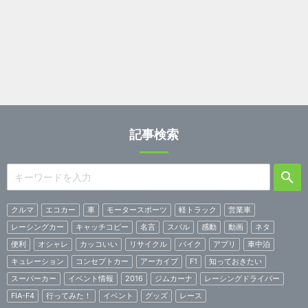
記事検索
クルマ
エコカー
車
モータースポーツ
軽トラック
営業車
レーシングカー
キャッチコピー
名言
スバル
感動
動画
ネタ
便利
オシャレ
カッコいい
リサイクル
バイク
アプリ
車中泊
キュレーション
コンセプトカー
アーカイブ
F1
知っておきたい
スーパーカー
イベント情報
2016
ジムカーナ
レーシングドライバー
FIA-F4
行ってみた！
イベント
グッズ
レース