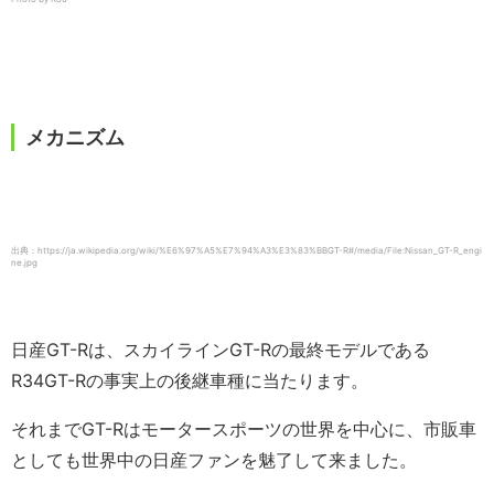
メカニズム
出典：https://ja.wikipedia.org/wiki/%E6%97%A5%E7%94%A3%E3%83%BBGT-R#/media/File:Nissan_GT-R_engi
ne.jpg
日産GT-Rは、スカイラインGT-Rの最終モデルである
R34GT-Rの事実上の後継車種に当たります。
それまでGT-Rはモータースポーツの世界を中心に、市販車
としても世界中の日産ファンを魅了して来ました。