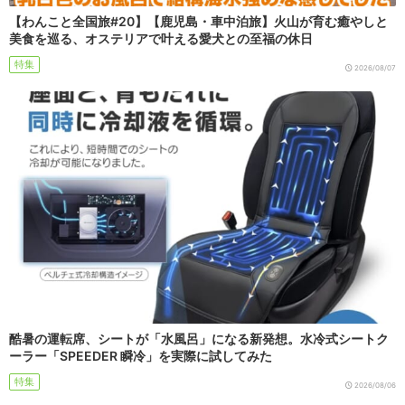
【わんこと全国旅#20】【鹿児島・車中泊旅】火山が育む癒やしと
美食を巡る、オステリアで叶える愛犬との至福の休日
特集
2026/08/07
酷暑の運転席、シートが「水風呂」になる新発想。水冷式シートク
ーラー「SPEEDER 瞬冷」を実際に試してみた
特集
2026/08/06