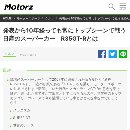
HOME
モータースポーツ
クルマ
発表から10年経っても常にトップシーンで戦う日産のス
発表から10年経っても常にトップシーンで戦う
日産のスーパーカー。R35GT-Rとは
クルマ
2017/08/19
目次
純国産スーパーカーとして2007年に発表された日産GT-R（通称
R35GT-R）。日産の伝統である「GT-R」を名乗り、モータースポーツ
の世界でそれまで活躍していた歴代のスカイラインGT-Rの意志を受け
継ぎ、進化した車です。市販車としてはもちろんの事、世界中のトップ
カテゴリーのレースで今も活躍している車とはどんな車なのでしょう
か？
メカニズム
SUPER GT
世界のレース