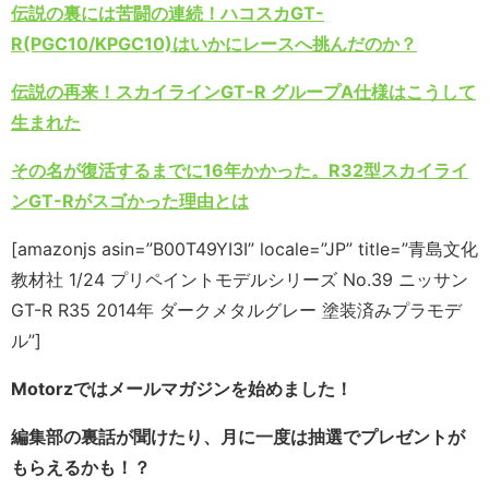
伝説の裏には苦闘の連続！ハコスカGT-
R(PGC10/KPGC10)はいかにレースへ挑んだのか？
伝説の再来！スカイラインGT-R グループA仕様はこうして
生まれた
その名が復活するまでに16年かかった。R32型スカイライ
ンGT-Rがスゴかった理由とは
[amazonjs asin=”B00T49YI3I” locale=”JP” title=”青島文化
教材社 1/24 プリペイントモデルシリーズ No.39 ニッサン
GT-R R35 2014年 ダークメタルグレー 塗装済みプラモデ
ル”]
Motorzではメールマガジンを始めました！
編集部の裏話が聞けたり、月に一度は抽選でプレゼントが
もらえるかも！？