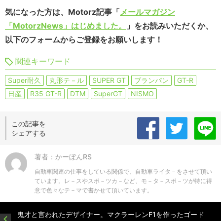
気になった方は、Motorz記事「
メールマガジン
「MotorzNews」はじめました。
」をお読みいただくか、
以下のフォームからご登録をお願いします！
関連キーワード
Super耐久
丸形テ－ル
SUPER GT
ブランパン
GT-R
日産
R35 GT-R
DTM
SuperGT
NISMO
この記事を
シェアする
著者：かーぼんRS
自動車関連の仕事をしている関係で、自動車ライタ－をさせて頂い
ています。レ－スやスポ－ツカ－など、モ－タ－スポ－ツが特に得
意で色々なテ－マで書かせて頂いています。
鬼才と言われたデザイナー。マクラーレンF1を作ったゴード