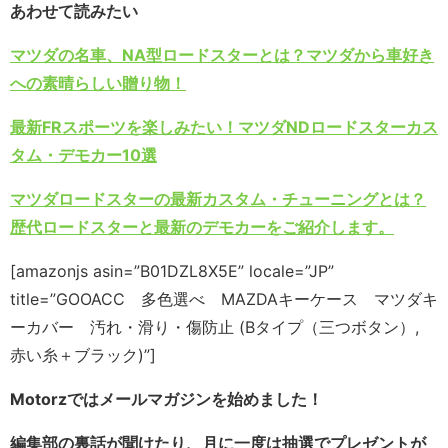
あわせて読みたい
マツダの名車、NA型ロードスターとは？マツダから車好き
への素晴らしい贈り物！
最新FRスポーツを楽しみたい！マツダNDロードスターカス
タム・デモカー10選
マツダロードスターの最新カスタム・チューニングとは？
歴代ロードスターと最新のデモカーをご紹介します。
[amazonjs asin=”B01DZL8X5E” locale=”JP”
title=”GOOACC 多色選べ MAZDAキーケース マツダキ
ーカバー 汚れ・滑り・傷防止 (Bタイプ（三つボタン）,
赤い糸＋ブラック)”]
Motorzではメールマガジンを始めました！
編集部の裏話が聞けたり、月に一度は抽選でプレゼントが