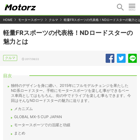
HOME
モータースポーツ
クルマ
軽量FRスポーツの代表格！NDロードスターの魅力と
軽量FRスポーツの代表格！NDロードスターの
魅力とは
クルマ
2017/08/22
目次
独特のデザインを身に纏い、2015年にフルモデルチェンジを果たした
ND系ロードスター。手軽にモータースポーツを楽しむ事ができるベー
ス車両としてはもちろん、街の中でドライブを楽しむ事もできます。今
回はそんなNDロードスターの魅力に迫ります。
メカニズム
GLOBAL MX-5 CUP JAPAN
モータースポーツでの活躍と功績
まとめ