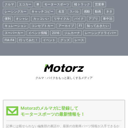
クルマ
エコカー
車
モータースポーツ
軽トラック
営業車
レーシングカー
キャッチコピー
名言
スバル
感動
動画
ネタ
便利
オシャレ
カッコいい
リサイクル
バイク
アプリ
車中泊
キュレーション
コンセプトカー
アーカイブ
F1
知っておきたい
スーパーカー
イベント情報
2016
ジムカーナ
レーシングドライバー
FIA-F4
行ってみた！
イベント
グッズ
レース
クルマ・バイクをもっと楽しくするメディア
Motorzのメルマガに登録して
モータースポーツの最新情報を！
記事には載せられない編集部の裏話や、最新の自動車パーツ情報が入手できるか