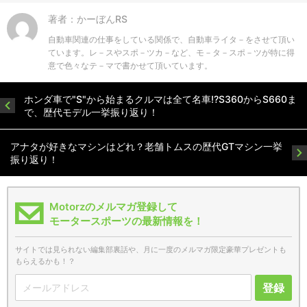
著者：かーぼんRS
自動車関連の仕事をしている関係で、自動車ライタ－をさせて頂い
ています。レ－スやスポ－ツカ－など、モ－タ－スポ－ツが特に得
意で色々なテ－マで書かせて頂いています。
ホンダ車で"S"から始まるクルマは全て名車!?S360からS660ま
で、歴代モデル一挙振り返り！
アナタが好きなマシンはどれ？老舗トムスの歴代GTマシン一挙
振り返り！
Motorzのメルマガ登録して
モータースポーツの最新情報を！
サイトでは見られない編集部裏話や、月に一度のメルマガ限定豪華プレゼントも
もらえるかも！？
登録