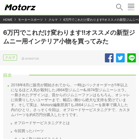
HOME
モータースポーツ
クルマ
6万円でこれだけ変わります!!オススメの新型ジムニ
6万円でこれだけ変わります!!オススメの新型ジ
ムニー用インテリア小物を買ってみた
クルマ
2019/07/29
目次
2018年8月に販売が開始されてから、一時はバックオーダーが1年以上
になるほど人気が殺到したJB64型ジムニー&JB74型ジムニーシエラ。
一新されたデザインは、昔からのジムニーファンはもちろん、オシャレ
に街乗りしたいユーザーまで、幅広い層から絶大な支持を受けていま
す。そして実は、Motorz編集部員TもJB64ジムニーを新車で購入した
内のひとり。さっそく今回は、オフロードサービスタニグチで、カスタ
ムパーツを約6万円分購入したそうです。
オフロードサービスタニグチとは
今回買ったパーツ
さっそく取り付けてみよう！