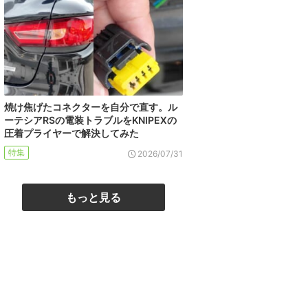
焼け焦げたコネクターを自分で直す。ル
ーテシアRSの電装トラブルをKNIPEXの
圧着プライヤーで解決してみた
特集
2026/07/31
もっと見る