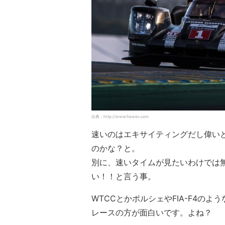
出典：http://www.fiawec.com
速いのはエキサイティングだし偉い
のかな？と。
別に、速いタイムが見たいわけでは
い！！と言う事。
WTCCとかポルシェやFIA-F4の
レースの方が面白いです。よね？