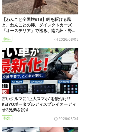
【わんこと全国旅#19】岬を駆ける風
と、わんことの絆。ダイレクトカーズ
「オーステリア」で巡る、南九州・野…
特集
2026/08/05
古いクルマに“巨大スマホ”を後付け!?
KEIYOポータブルディスプレイオーディ
オ3兄弟を試す
特集
2026/08/04