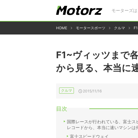
モーターズは
HOME
モータースポーツ
クルマ
F
F1~ヴィッツまで
から見る、本当に
クルマ
2015/11/16
目次
国際レースが行われている、富士ス
レコードから、本当に速いマシンは
富士スピードウェイ