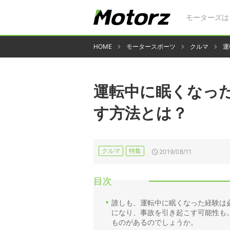
モーターズは
HOME
モータースポーツ
クルマ
運
運転中に眠くなっ
す方法とは？
クルマ
特集
2019/08/11
目次
誰しも、運転中に眠くなった経験は
になり、事故を引き起こす可能性も
ものがあるのでしょうか。