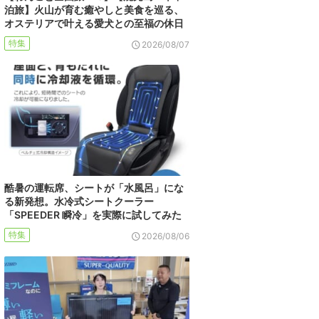
泊旅】火山が育む癒やしと美食を巡る、
オステリアで叶える愛犬との至福の休日
特集
2026/08/07
酷暑の運転席、シートが「水風呂」にな
る新発想。水冷式シートクーラー
「SPEEDER 瞬冷」を実際に試してみた
特集
2026/08/06