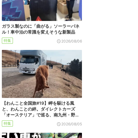
ガラス製なのに「曲がる」ソーラーパネ
ル！車中泊の常識を変えそうな新製品
特集
2026/08/06
【わんこと全国旅#19】岬を駆ける風
と、わんことの絆。ダイレクトカーズ
「オーステリア」で巡る、南九州・野…
特集
2026/08/05