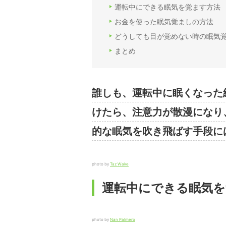
運転中にできる眠気を覚ます方法
お金を使った眠気覚ましの方法
どうしても目が覚めない時の眠気
まとめ
誰しも、運転中に眠くなった
けたら、注意力が散漫になり
的な眠気を吹き飛ばす手段に
photo by
Taz Wake
運転中にできる眠気を
photo by
Nan Palmero