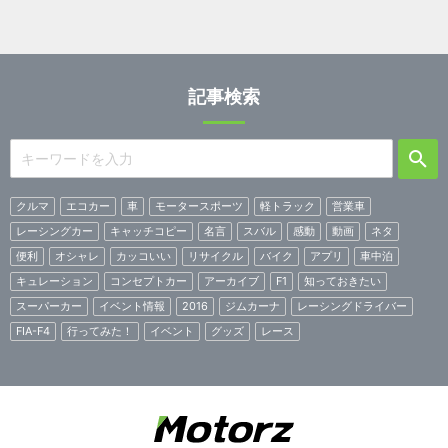
記事検索
クルマ
エコカー
車
モータースポーツ
軽トラック
営業車
レーシングカー
キャッチコピー
名言
スバル
感動
動画
ネタ
便利
オシャレ
カッコいい
リサイクル
バイク
アプリ
車中泊
キュレーション
コンセプトカー
アーカイブ
F1
知っておきたい
スーパーカー
イベント情報
2016
ジムカーナ
レーシングドライバー
FIA-F4
行ってみた！
イベント
グッズ
レース