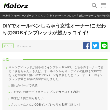
HOME
モータースポーツ
クルマ
DIYでオールペンしちゃう女性オーナー!こだわりのG
DIYでオールペンしちゃう女性オーナー!こだわ
りのGDBインプレッサが超カッコイイ!
クルマ
2019/08/30
目次
キャンディレッドが目を引くインプレッサWRX。こちらのオーナーであ
る「さおちゃん」さんは、オールペンからオーディオの配線までDIYで
行う超本格派！憧れのエアロパーツを装着したという、オーナーのイン
プレッサ愛と今後の展望に迫りました！
憧れのパーツで武装!
こだわりのオーディオとシンプルでカッコイイ内装!
将来は子供に乗らせたい!
さおちゃんさんのGDBインプレッサを動画で詳しく!