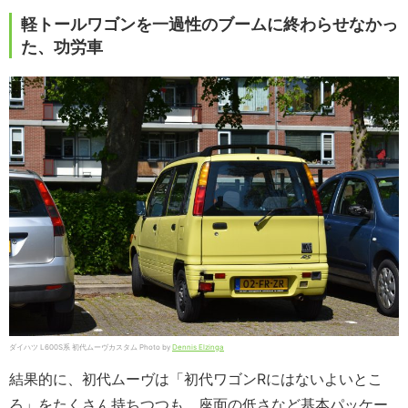
軽トールワゴンを一過性のブームに終わらせなかっ
た、功労車
ダイハツ L600S系 初代ムーヴカスタム Photo by
Dennis Elzinga
結果的に、初代ムーヴは「初代ワゴンRにはないよいとこ
ろ」をたくさん持ちつつも、座面の低さなど基本パッケー