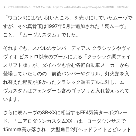
ダイハツ L600S系初代ムーヴカスタム 出典：https://u-catch.daihatsu.co.jp/catalog/MOVE/GRADE__5002050/
「ワゴンRにはない良いところ」を売りにしていたムーヴで
すが、その真骨頂は1997年5月に追加された「裏ムーヴ」
こと、「ムーヴカスタム」でした。
それまでも、スバルのサンバーディアス クラシックやヴィ
ヴィオ ビストロ以来のブームによる「クラシック調フェイ
スリフト版」が、ダイハツも含む各軽自動車メーカーから
登場していたものの、前後バンパーやグリル、灯火類を入
れ替えた程度が多かったクラシック調モデルに対し、ムー
ヴカスタムはフェンダーも含めゴッソリと入れ替えられて
います。
さらに表ムーヴのSR-XXに相当するFF4気筒ターボグレー
ド、「エアロダウンカスタムXX」は、ローダウンサスで
15mm車高が落され、大型角目2灯ヘッドライトとビレット