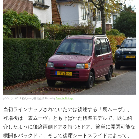
ダイハツ L601S 初代ムーブ輸出仕様 Phpto by
Dennis Elzinga
当初ラインナップされていたのは後述する「裏ムーヴ」、
登場後は「表ムーヴ」とも呼ばれた標準モデルで、既に紹
介したように後席両側ドアを持つ5ドア、簡単に開閉可能な
横開きバックドア、そして後席シートスライドによって、