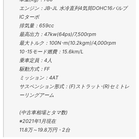
エンジン：JB-JL 水冷直列4気筒DOHC16バルブ
ICターボ
排気量：659cc
最高出力：47kw(64ps)/7,500rpm
最大トルク：100N･m(10.2kgm)/4,000rpm
10･15モード燃費：15.6km/L
乗車定員：4人
駆動方式：FF
ミッション：4AT
サスペンション形式：(F)ストラット･(R)セミトレ
ーリングアーム
(中古車相場とタマ数)
※2021年1月現在
11.8万～19.8万円・2台