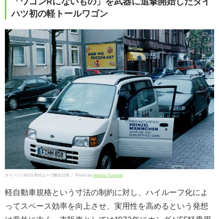
「ワゴンRにないもの」を武器に追撃開始したダイ
ハツ初の軽トールワゴン
ダイハツ L601S 初代ムーヴ輸出仕様 ／ Photo by
Vetatur Fumare
軽自動車規格という寸法の制約に対し、ハイルーフ化によ
ってスペース効率を向上させ、実用性を高めるという発想