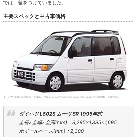
では、差をつけていました。
主要スペックと中古車価格
ダイハツ L600S系初代ムーヴ 出典：https://u-catch.daihatsu.co.jp/catalog/MOVE/GRADE__5002108/
ダイハツ L602S ムーヴ SR 1995年式
全長×全幅×全高(mm)：3,295×1,395×1,695
ホイールベース(mm)：2,300