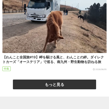
【わんこと全国旅#19】岬を駆ける風と、わんことの絆。ダイレク
トカーズ「オーステリア」で巡る、南九州・野生動物を訪ねる旅
特集
2026/08/05
もっと見る