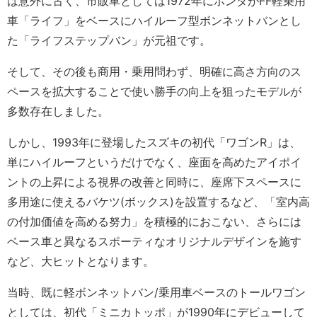
は意外に古く、市販車としては1972年にホンダがFF軽乗用
車「ライフ」をベースにハイルーフ型ボンネットバンとし
た「ライフステップバン」が元祖です。
そして、その後も商用・乗用問わず、明確に高さ方向のス
ペースを拡大することで使い勝手の向上を狙ったモデルが
多数存在しました。
しかし、1993年に登場したスズキの初代「ワゴンR」は、
単にハイルーフというだけでなく、座面を高めたアイポイ
ントの上昇による視界の改善と同時に、座席下スペースに
多用途に使えるバケツ(ボックス)を設置するなど、「室内高
の付加価値を高める努力」を積極的におこない、さらには
ベース車と異なるスポーティなオリジナルデザインを施す
など、大ヒットとなります。
当時、既に軽ボンネットバン/乗用車ベースのトールワゴン
としては、初代「ミニカトッポ」が1990年にデビューして