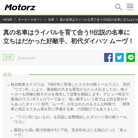
HOME
モータースポーツ
名車
真の名車はライバルを育て合う!!伝説の名車に立ちはだ
真の名車はライバルを育て合う!!伝説の名車に
立ちはだかった好敵手、初代ダイハツ ムーヴ！
名車
2021/02/05
目次
軽自動車カテゴリは、1993年に登場したスズキの軽トールワゴン、初代
「ワゴンR」により、価値観の大きな変化がもたらされましたが、他メ
ーカーも同種の軽モデルを発売して追撃を開始します。デビュー時点で
最強のワゴンRフォロワーであり、使い勝手という面では上回る部分す
らあったダイハツ 初代「ムーヴ」が生まれたのもそんな時期で、「標準
車と純正カスタム系を常に準備する車」の先駆けでもありました。
「ワゴンRにないもの」を武器に追撃開始したダイハツ初の軽トール
ワゴン
最初から高い動力性能や5ドア化、安全性向上にも熱心だった「表ム
ーヴ」