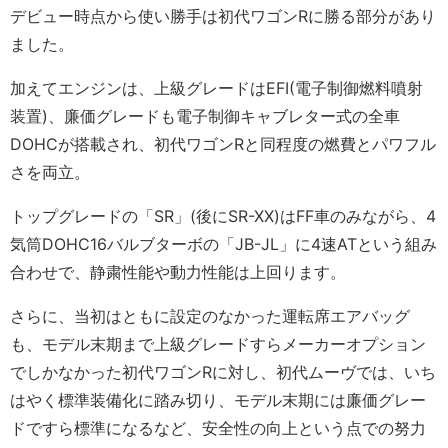
デビュー時点から使い勝手は初代ワゴンRに勝る部分があり
ました。
加えてエンジンは、上級グレードはEFI(電子制御燃料噴射
装置)、廉価グレードも電子制御キャブレター式の全車
DOHCが搭載され、初代ワゴンRと同程度の燃費とパワフル
さを両立。
トップグレードの「SR」(後にSR-XX)はFF車のみながら、4
気筒DOHC16バルブターボの「JB-JL」に4速ATという組み
合わせで、静粛性能や動力性能は上回ります。
さらに、当初はともに設定のなかった運転席エアバッグ
も、モデル末期まで上級グレードすらメーカーオプション
でしかなかった初代ワゴンRに対し、初代ムーヴでは、いち
はやく標準装備化に踏み切り、モデル末期には廉価グレー
ドですら標準になるなど、安全性の向上という点での努力