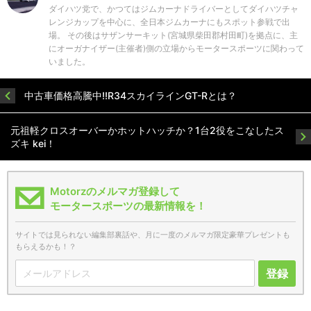
ダイハツ党で、かつてはジムカーナドライバーとしてダイハツチャ
レンジカップを中心に、全日本ジムカーナにもスポット参戦で出
場。 その後はサザンサーキット(宮城県柴田郡村田町)を拠点に、主
にオーガナイザー(主催者)側の立場からモータースポーツに関わって
いました。
中古車価格高騰中!!R34スカイラインGT-Rとは？
元祖軽クロスオーバーかホットハッチか？1台2役をこなしたス
ズキ kei！
Motorzのメルマガ登録して
モータースポーツの最新情報を！
サイトでは見られない編集部裏話や、月に一度のメルマガ限定豪華プレゼントも
もらえるかも！？
登録