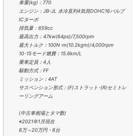
車重(kg)：770
エンジン：JB-JL 水冷直列4気筒DOHC16バルブ
ICターボ
排気量：659cc
最高出力：47kw(64ps)/7,500rpm
最大トルク：100N･m(10.2kgm)/4,000rpm
10･15モード燃費：15.6km/L
乗車定員：4人
駆動方式：FF
ミッション：4AT
サスペンション形式：(F)ストラット･(R)セミトレ
ーリングアーム
(中古車相場とタマ数)
※2021年1月現在
8万～20万円・8台