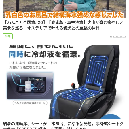
【わんこと全国旅#20】【鹿児島・車中泊旅】火山が育む癒やしと
美食を巡る、オステリアで叶える愛犬との至福の休日
特集
2026/08/07
酷暑の運転席、シートが「水風呂」になる新発想。水冷式シートク
ーラー「SPEEDER 瞬冷」を実際に試してみた