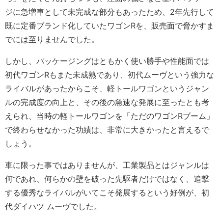
ジに急増車として未完成な部分もあったため、2年先行して
既に定番ブランド化していたワゴンRを、販売面で脅かすま
でには至りませんでした。
しかし、パッケージングはともかく使い勝手や性能面では
初代ワゴンRもまた未成熟であり、初代ムーヴという強力な
ライバルがあったからこそ、軽トールワゴンというジャン
ルの完成度の向上と、その後の急速な発展に至ったとも考
えられ、当時の軽トールワゴンを「ただのワゴンRブーム」
で終わらせなかった功績は、非常に大きかったと言えるで
しょう。
車に限った事ではありませんが、工業製品とはジャンルは
何であれ、何らかの壁を破った先駆者だけではなく、追撃
する優秀なライバルがいてこそ発展するという好例が、初
代ダイハツ ムーヴでした。