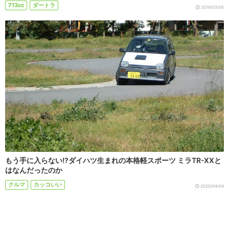
713cc
ダートラ
2019/03/05
もう手に入らない!?ダイハツ生まれの本格軽スポーツ ミラTR-XXと
はなんだったのか
クルマ
カッコいい
2020/04/04