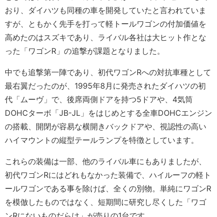
おり、ダイハツも同種の車を開発していたと言われていま
すが、ともかく先手を打って軽トールワゴンの付加価値を
高めたのはスズキであり、ライバル各社は大ヒット作とな
った「ワゴンR」の追撃が課題となりました。
中でも追撃第一陣であり、初代ワゴンRへの対抗車種として
最右翼だったのが、1995年8月に発売されたダイハツの初
代「ムーヴ」で、後席両側ドアを持つ5ドアや、4気筒
DOHCターボ「JB-JL」をはじめとする全車DOHCエンジン
の搭載、開閉が容易な横開きバックドアや、視認性の高い
ハイマウントの縦型テールランプを特徴としています。
これらの装備は一部、他のライバル車にもありましたが、
初代ワゴンRにはどれもなかった装備で、ハイルーフの軽ト
ールワゴンである事を除けば、全くの別物。単純にワゴンR
を模倣したものではなく、短期間に研究し尽くした「ワゴ
ンRにないものだらけ」が売りの1台です。