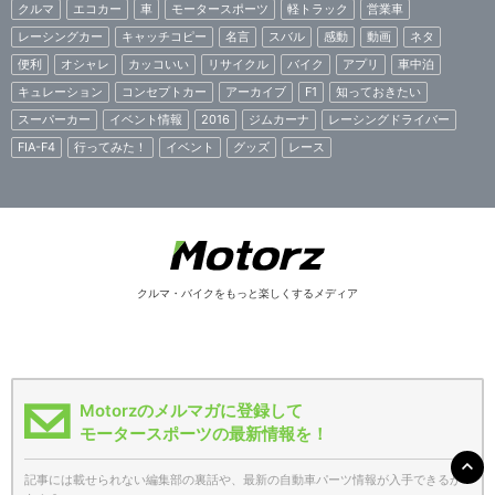
クルマ
エコカー
車
モータースポーツ
軽トラック
営業車
レーシングカー
キャッチコピー
名言
スバル
感動
動画
ネタ
便利
オシャレ
カッコいい
リサイクル
バイク
アプリ
車中泊
キュレーション
コンセプトカー
アーカイブ
F1
知っておきたい
スーパーカー
イベント情報
2016
ジムカーナ
レーシングドライバー
FIA-F4
行ってみた！
イベント
グッズ
レース
クルマ・バイクをもっと楽しくするメディア
Motorzのメルマガに登録して
モータースポーツの最新情報を！
記事には載せられない編集部の裏話や、最新の自動車パーツ情報が入手できるか