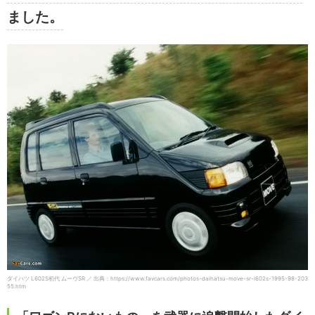
ました。
ダイハツ L602S初代 ムーヴSR ／ 出典：https://www.favcars.com/photos-daihatsu-move-sr-l602s-1995-98-203
55.htm