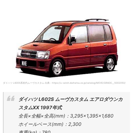
ダイハツ L600S系初代ムーヴカスタム 出典：https://u-catch.daihatsu.co.jp/catalog/MOVE/GRADE__5002050/
ダイハツ L602S ムーヴカスタム エアロダウンカ
スタムXX 1997年式
全長×全幅×全高(mm)：3,295×1,395×1,680
ホイールベース(mm)：2,300
車重(kg)：780