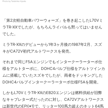
Photo by Tadahiko Hyodo
「第2次軽自動車パワーウォーズ」を巻き起こしたL70Vミ
ラTR-XXでしたが、もちろんライバルも黙ってはいません
でした。
ミラTR-XXのデビューから1年3ヶ月後の1987年2月、スズ
キがCA72V初代アルトワークスを発売。
それまで同じF5Aエンジンでもインタークーラーターボ仕
様をアルトターボに、DOHC4バルブ仕様をアルトツインカ
ムに搭載していたスズキでしたが、両者をドッキングした
DOHC4バルブインタークーラーターボ仕様F5Aを開発。
しかもL70VミラTR-XXのEB20エンジンは燃料供給が旧弊
なキャブレター式だったのに対し、CA72Vアルトワークス
は新世代のEPI(※1)で、リッター100馬力超えのネット64馬