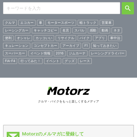
クルマ
エコカー
車
モータースポーツ
軽トラック
営業車
レーシングカー
キャッチコピー
名言
スバル
感動
動画
ネタ
便利
オシャレ
カッコいい
リサイクル
バイク
アプリ
車中泊
キュレーション
コンセプトカー
アーカイブ
F1
知っておきたい
スーパーカー
イベント情報
2016
ジムカーナ
レーシングドライバー
FIA-F4
行ってみた！
イベント
グッズ
レース
クルマ・バイクをもっと楽しくするメディア
Motorzのメルマガに登録して