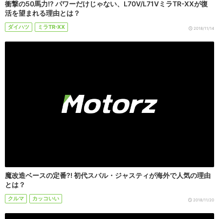
衝撃の50馬力!? パワーだけじゃない、L70V/L71VミラTR-XXが復
活を望まれる理由とは？
ダイハツ
ミラTR-XX
2018/11/14
魔改造ベースの定番?! 初代スバル・ジャスティが海外で人気の理由
とは？
クルマ
カッコいい
2018/11/20