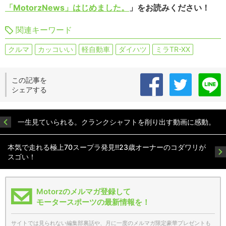
「MotorzNews」はじめました。
」をお読みください！
関連キーワード
クルマ
カッコいい
軽自動車
ダイハツ
ミラTR-XX
この記事を
シェアする
一生見ていられる。クランクシャフトを削り出す動画に感動。
本気で走れる極上70スープラ発見!!23歳オーナーのコダワリが
スゴい！
Motorzのメルマガ登録して
モータースポーツの最新情報を！
サイトでは見られない編集部裏話や、月に一度のメルマガ限定豪華プレゼントも