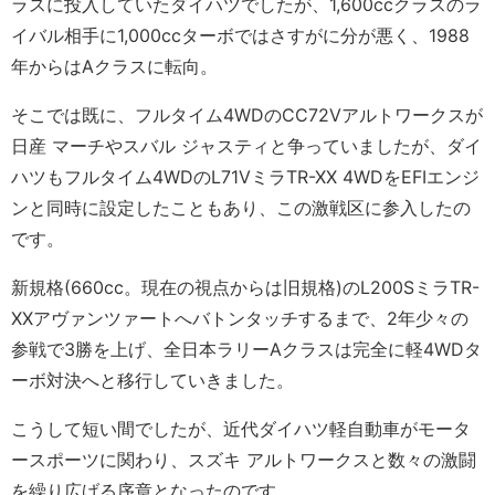
ラスに投入していたダイハツでしたが、1,600ccクラスのラ
イバル相手に1,000ccターボではさすがに分が悪く、1988
年からはAクラスに転向。
そこでは既に、フルタイム4WDのCC72Vアルトワークスが
日産 マーチやスバル ジャスティと争っていましたが、ダイ
ハツもフルタイム4WDのL71VミラTR-XX 4WDをEFIエンジ
ンと同時に設定したこともあり、この激戦区に参入したの
です。
新規格(660cc。現在の視点からは旧規格)のL200SミラTR-
XXアヴァンツァートへバトンタッチするまで、2年少々の
参戦で3勝を上げ、全日本ラリーAクラスは完全に軽4WDタ
ーボ対決へと移行していきました。
こうして短い間でしたが、近代ダイハツ軽自動車がモータ
ースポーツに関わり、スズキ アルトワークスと数々の激闘
を繰り広げる序章となったのです。