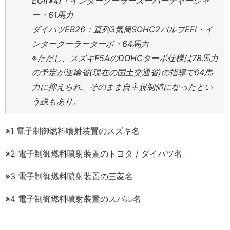
EGI(※4)・インタークーラースーパーチャージャ
ー・61馬力
ダイハツEB26：直列3気筒SOHC2バルブEFI・イ
ンタークーラーターボ・64馬力
※ただし、スズキF5AのDOHCターボ仕様は78馬力
の予定が運輸省(現在の国土交通省)の指導で64馬
力に抑えられ、そのまま自主規制値になったとい
う説もあり。
※1 電子制御燃料噴射装置のスズキ名
※2 電子制御燃料噴射装置のトヨタ / ダイハツ名
※3 電子制御燃料噴射装置の三菱名
※4 電子制御燃料噴射装置のスバル名