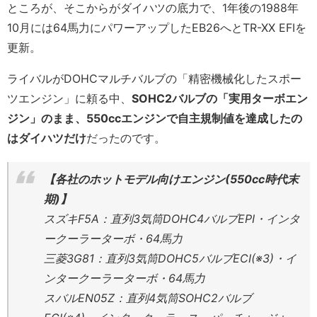
ところが、そこからがダイハツの底力で、1年後の1988年
10月には64馬力にパワーアップしたEB26へとTR-XX EFIを
更新。
ライバルがDOHCマルチバルブの「精密機械化したスポー
ツエンジン」に頼る中、
SOHC2バルブの「実用ターボエン
ジン」のまま、550ccエンジンで自主規制値を達成したの
はダイハツだけ
だったのです。
【各社のホットモデル向けエンジン(550cc時代末
期)】
スズキF5A：直列3気筒DOHC4バルブEPI・インタ
ークーラーターボ・64馬力
三菱3G81：直列3気筒DOHC5バルブECI(※3)・イ
ンタークーラーターボ・64馬力
スバルEN05Z：直列4気筒SOHC2バルブ