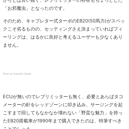
がりとは言い難く、レブリミッターの存在もちょっとした
「お邪魔虫」となったのです。
そのため、キャブレター式ターボのEB20(50馬力)がスペッ
クこそ劣るものの、セッティングさえ決まっていればフィ
ーリングは、はるかに良好と考えるユーザーも少なくあり
ません。
Photo by Tadahiko Hyodo
ECUが無いのでレブリミッターも無く、必要とあらばタコ
メーターの針をレッドゾーンに叩き込み、サージングを起
こすまで回してもなかなか壊れない「野蛮な魅力」を持っ
たEB20搭載車が1990年まで購入できたのは、特筆すべき
ことでしょう。