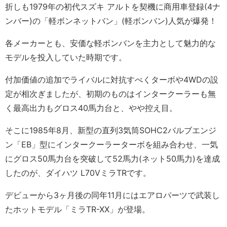
折しも1979年の初代スズキ アルトを契機に商用車登録(4ナ
ンバー)の「軽ボンネットバン」(軽ボンバン)人気が爆発！
各メーカーとも、安価な軽ボンバンを主力として魅力的な
モデルを投入していた時期です。
付加価値の追加でライバルに対抗すべくターボや4WDの設
定が相次ぎましたが、初期のものはインタークーラーも無
く最高出力もグロス40馬力台と、やや控え目。
そこに1985年8月、新型の直列3気筒SOHC2バルブエンジ
ン「EB」型にインタークーラーターボを組み合わせ、一気
にグロス50馬力台を突破して52馬力(ネット50馬力)を達成
したのが、ダイハツ L70VミラTRです。
デビューから3ヶ月後の同年11月にはエアロパーツで武装し
たホットモデル「ミラTR-XX」が登場。