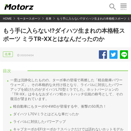
HOME
モータースポーツ
名車
もう手に入らない!?ダイハツ生まれの本格軽スポーツ ミラ
もう手に入らない!?ダイハツ生まれの本格軽ス
ポーツ ミラTR-XXとはなんだったのか
名車
2020/04/04
目次
一度は沈静化したものの、ターボ車の登場で再燃した「軽自動車パワー
ウォーズ」。その本格的な火付け役となり、ライバルに対抗したパワー
アップを続けたのがダイハツL70型ミラでした。ホットバージョンの
「TR-XX」は今もなおダイハツ軽ホットハッチ伝統の称号として、その
復活が望まれています。
軽自動車にもターボや4WDが登場する中、衝撃の50馬力！
ダイハツ L70Vミラとはどんな車だったか
ライバルに対抗したパワーアップ
キャブターボかEFIターボか？スペックだけでは語れないホットモデル