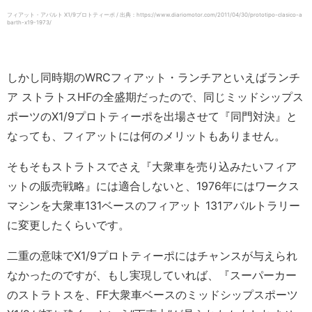
フィアット・アバルト X1/9プロトティーポ / 出典：https://www.diariomotor.com/2011/04/30/prototipo-clasico-a
barth-x19-1973/
しかし同時期のWRCフィアット・ランチアといえばランチ
ア ストラトスHFの全盛期だったので、同じミッドシップス
ポーツのX1/9プロトティーポを出場させて『同門対決』と
なっても、フィアットには何のメリットもありません。
そもそもストラトスでさえ『大衆車を売り込みたいフィア
ットの販売戦略』には適合しないと、1976年にはワークス
マシンを大衆車131ベースのフィアット 131アバルトラリー
に変更したくらいです。
二重の意味でX1/9プロトティーポにはチャンスが与えられ
なかったのですが、もし実現していれば、『スーパーカー
のストラトスを、FF大衆車ベースのミッドシップスポーツ