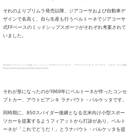
それのよりプリムラ発売以降、ジアコーサおよび自動車デ
ザインで名高く、自ら生産も行うベルトーネでジアコーサ
式FFベースのミッドシップスポーツがそれぞれ考案されて
いました。
A112のパワートレーンを使ったミッドシップスポーツコンセプト、アウトビアンキ ランナバウト・バルケッタ / 出典：
http://www.synlube.com/Runabout.html
それが形になったのが1969年にベルトーネが作ったコンセ
プトカー、アウトビアンキ ラナバウト・バルケッタです。
同時期に、850スパイダー後継となる北米向け小型スポー
ツカーを提案するようフィアットから打診があり、ベルト
ーネが「これでどうだ！」とラナバウト・バルケッタを提