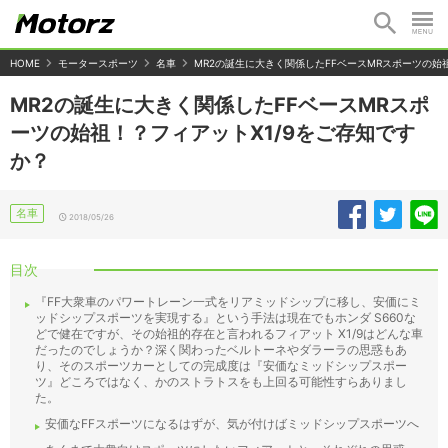
HOME
モータースポーツ
名車
MR2の誕生に大きく関係したFFベースMRスポーツの始
MR2の誕生に大きく関係したFFベースMRスポ
ーツの始祖！？フィアットX1/9をご存知です
か？
名車
2018/05/26
目次
『FF大衆車のパワートレーン一式をリアミッドシップに移し、安価にミ
ッドシップスポーツを実現する』という手法は現在でもホンダ S660な
どで健在ですが、その始祖的存在と言われるフィアット X1/9はどんな車
だったのでしょうか？深く関わったベルトーネやダラーラの思惑もあ
り、そのスポーツカーとしての完成度は『安価なミッドシップスポー
ツ』どころではなく、かのストラトスをも上回る可能性すらありまし
た。
安価なFFスポーツになるはずが、気が付けばミッドシップスポーツへ