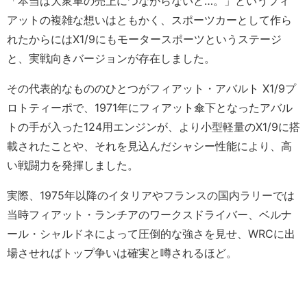
「本当は大衆車の売上につながらないと…。」というフィ
アットの複雑な想いはともかく、スポーツカーとして作ら
れたからにはX1/9にもモータースポーツというステージ
と、実戦向きバージョンが存在しました。
その代表的なもののひとつがフィアット・アバルト X1/9プ
ロトティーポで、1971年にフィアット傘下となったアバル
トの手が入った124用エンジンが、より小型軽量のX1/9に搭
載されたことや、それを見込んだシャシー性能により、高
い戦闘力を発揮しました。
実際、1975年以降のイタリアやフランスの国内ラリーでは
当時フィアット・ランチアのワークスドライバー、ベルナ
ール・シャルドネによって圧倒的な強さを見せ、WRCに出
場させればトップ争いは確実と噂されるほど。