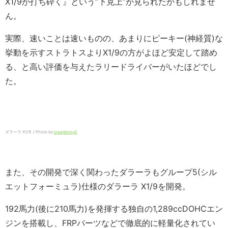
X1/9が打ち砕く』という”下克上”が見られたかもしれませ
ん。
実際、速いことは速いものの、あまりにピーキー(神経質)な
挙動を示すストラトスよりX1/9の方がよほど安定して踏め
る、と高い評価を与えたラリードライバーがいたほどでし
た。
ダラーラ X1/9 / Photo by
crazylenny2
また、その開発で深く関わったダラーラもグループ5(シル
エットフォーミュラ)仕様のダラーラ X1/9を開発。
192馬力(後に210馬力)を発揮する独自の1,289ccDOHCエン
ジンを搭載し、FRPパーツなどで徹底的に軽量化されてい