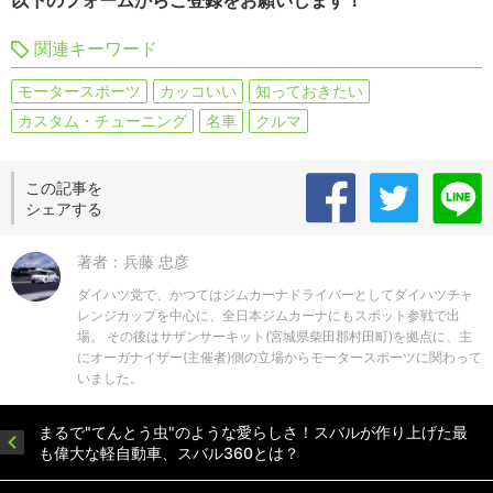
以下のフォームからご登録をお願いします！
関連キーワード
モータースポーツ
カッコいい
知っておきたい
カスタム・チューニング
名車
クルマ
この記事を
シェアする
著者：兵藤 忠彦
ダイハツ党で、かつてはジムカーナドライバーとしてダイハツチャ
レンジカップを中心に、全日本ジムカーナにもスポット参戦で出
場。 その後はサザンサーキット(宮城県柴田郡村田町)を拠点に、主
にオーガナイザー(主催者)側の立場からモータースポーツに関わって
いました。
まるで"てんとう虫"のような愛らしさ！スバルが作り上げた最
も偉大な軽自動車、スバル360とは？