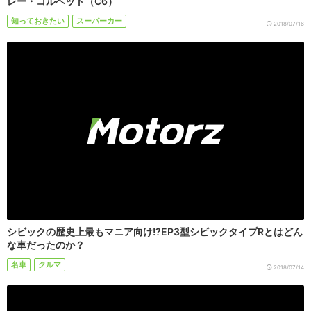
レー・コルベット（C6）
知っておきたい
スーパーカー
2018/07/16
シビックの歴史上最もマニア向け!?EP3型シビックタイプRとはどん
な車だったのか？
名車
クルマ
2018/07/14