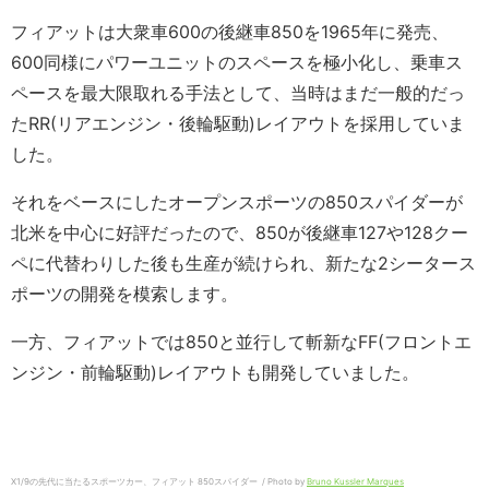
フィアットは大衆車600の後継車850を1965年に発売、
600同様にパワーユニットのスペースを極小化し、乗車ス
ペースを最大限取れる手法として、当時はまだ一般的だっ
たRR(リアエンジン・後輪駆動)レイアウトを採用していま
した。
それをベースにしたオープンスポーツの850スパイダーが
北米を中心に好評だったので、850が後継車127や128クー
ペに代替わりした後も生産が続けられ、新たな2シータース
ポーツの開発を模索します。
一方、フィアットでは850と並行して斬新なFF(フロントエ
ンジン・前輪駆動)レイアウトも開発していました。
X1/9の先代に当たるスポーツカー、フィアット 850スパイダー / Photo by
Bruno Kussler Marques