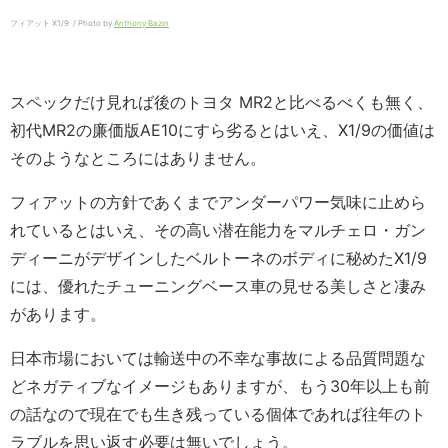
フィアット X1/9 / Photo by
Anthony Bazin
スペックだけ見れば後のトヨタ MR2と比べるべくも無く、
初代MR2の廉価版AE10にすら劣るとはいえ、X1/9の価値は
そのようなところにはありません。
フィアットの方針であくまでアンダーパワー気味に止めら
れているとはいえ、その高い潜在能力をマルチェロ・ガン
ディーニがデザインしたベルトーネのボディに秘めたX1/9
には、優れたチューニングベース車の見せる美しさと凄み
があります。
日本市場においては輸送中の不幸な事故による品質問題な
どネガティブなイメージもありますが、もう30年以上も前
の話なので現在でも生き残っている個体であれば往年のト
ラブルを思い返す必要は無いでしょう。