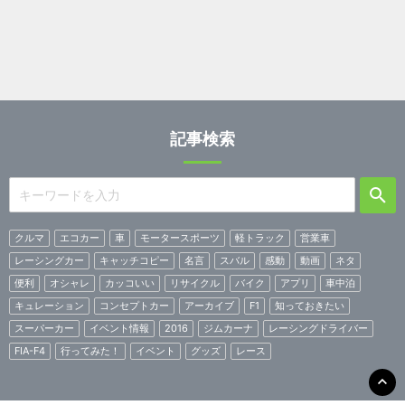
記事検索
クルマ
エコカー
車
モータースポーツ
軽トラック
営業車
レーシングカー
キャッチコピー
名言
スバル
感動
動画
ネタ
便利
オシャレ
カッコいい
リサイクル
バイク
アプリ
車中泊
キュレーション
コンセプトカー
アーカイブ
F1
知っておきたい
スーパーカー
イベント情報
2016
ジムカーナ
レーシングドライバー
FIA-F4
行ってみた！
イベント
グッズ
レース