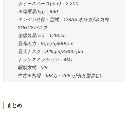
ホイールベース(mm)：2,200
車両重量(kg)：890
エンジン仕様・型式：128AS 水冷直列4気筒
SOHC8バルブ
総排気量(cc)：1,290cc
最高出力：61ps/5,800rpm
最大トルク：9.1kgm/3,600rpm
トランスミッション：4MT
駆動方式：MR
中古車相場：198万～268万円(各型含む)
まとめ