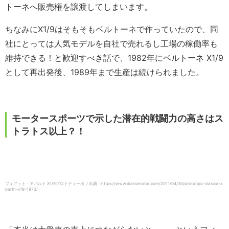
トーネへ販売権を譲渡してしまいます。
ちなみにX1/9はそもそもベルトーネで作っていたので、同
社にとっては人気モデルを自社で売れるし工場の稼働率も
維持できる！と歓迎すべき話で、1982年にベルトーネ X1/9
として再出発後、1989年まで生産は続けられました。
モータースポーツで示した潜在的戦闘力の高さはス
トラトス以上？！
フィアット・アバルト X1/9プロトティーポ / 出典：https://www.diariomotor.com/2011/04/30/prototipo-clasico-a
barth-x19-1973/