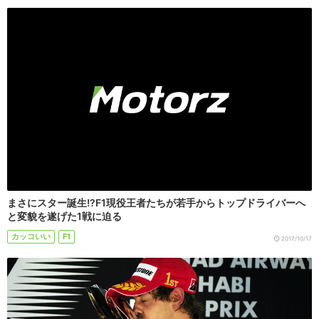
まさにスター誕生!?F1現役王者たちが若手からトップドライバーへ
と変貌を遂げた1戦に迫る
カッコいい
F1
2017/10/17