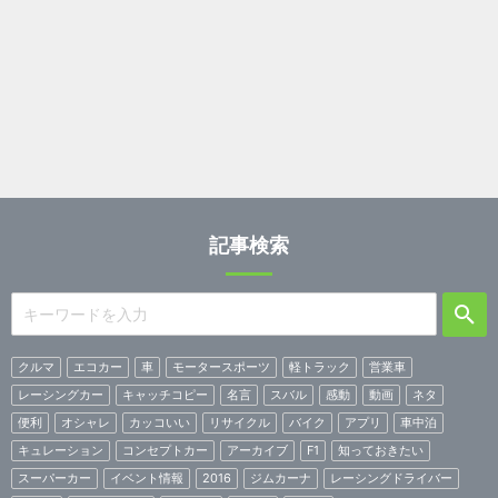
記事検索
クルマ
エコカー
車
モータースポーツ
軽トラック
営業車
レーシングカー
キャッチコピー
名言
スバル
感動
動画
ネタ
便利
オシャレ
カッコいい
リサイクル
バイク
アプリ
車中泊
キュレーション
コンセプトカー
アーカイブ
F1
知っておきたい
スーパーカー
イベント情報
2016
ジムカーナ
レーシングドライバー