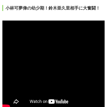
小林可夢偉の幼少期！鈴木亜久里相手に大奮闘！