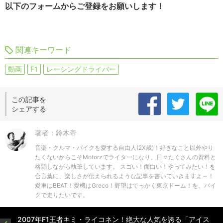
以下のフォームからご登録をお願いします！
関連キーワード
動画
F1
レーシングドライバー
この記事を
シェアする
著者：鈴木帝
音楽・クルマ・バイクを愛する自由人(2X歳)！好きなこと以外やり
たくないからこそMotorzでライターになり、日々たくさんの資料と
格闘しながら執筆しています。 スゴい！面白い！やってみたい！を
合言葉に、楽しさが伝えられるような記事を書いていきますよ～！
愛車はBEAT！愛機はGreco！野望はでっかく東京ドーム！を、バイ
クで走りたいです。
2007年F1王者キミ・ライコネン！絶大な人気を誇る「アイス