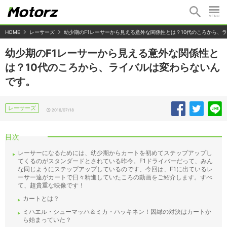
HOME
レーサーズ
幼少期のF1レーサーから見える意外な関係性とは？10代のころから、
幼少期のF1レーサーから見える意外な関係性と
は？10代のころから、ライバルは変わらないん
です。
レーサーズ
2016/07/18
目次
レーサーになるためには、幼少期からカートを初めてステップアップし
てくるのがスタンダードとされている昨今。F1ドライバーだって、みん
な同じようにステップアップしているのです、今回は、F1に出ているレ
ーサー達がカートで日々精進していたころの動画をご紹介します。すべ
て、超貴重な映像です！
カートとは？
ミハエル・シューマッハ＆ミカ・ハッキネン！因縁の対決はカートか
ら始まっていた？