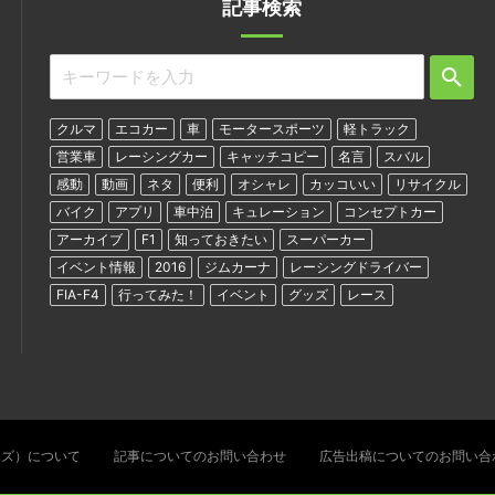
記事検索
クルマ
エコカー
車
モータースポーツ
軽トラック
営業車
レーシングカー
キャッチコピー
名言
スバル
感動
動画
ネタ
便利
オシャレ
カッコいい
リサイクル
バイク
アプリ
車中泊
キュレーション
コンセプトカー
アーカイブ
F1
知っておきたい
スーパーカー
イベント情報
2016
ジムカーナ
レーシングドライバー
FIA-F4
行ってみた！
イベント
グッズ
レース
ターズ）について
記事についてのお問い合わせ
広告出稿についてのお問い合