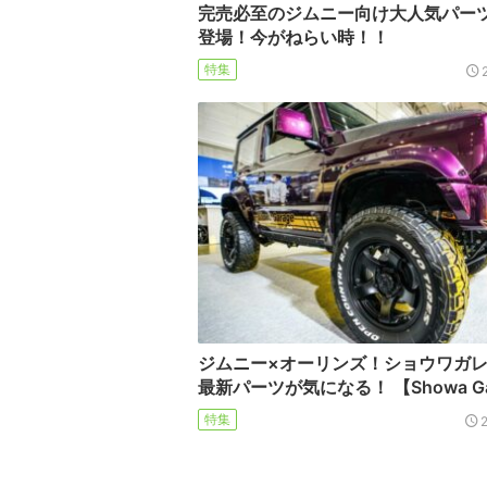
完売必至のジムニー向け大人気パー
登場！今がねらい時！！
特集
ジムニー×オーリンズ！ショウワガ
最新パーツが気になる！ 【Showa Ga
特集