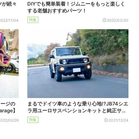
ツが続々
DIYでも簡単装着！ジムニーをもっと楽しく
する老舗おすすめパーツ！
特集
2022/11/04
2022/03/30
レージの
まるでドイツ車のような乗り心地!?JB74シエ
rage】
ラ用ユーロサスペンションキットと純正サ…
特集
2022/02/26
2021/12/24