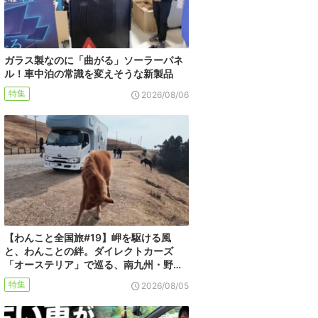
ガラス製なのに「曲がる」ソーラーパネ
ル！車中泊の常識を変えそうな新製品
特集
2026/08/06
【わんこと全国旅#19】岬を駆ける風
と、わんことの絆。ダイレクトカーズ
「オーステリア」で巡る、南九州・野…
特集
2026/08/05