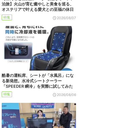
泊旅】火山が育む癒やしと美食を巡る、
オステリアで叶える愛犬との至福の休日
特集
2026/08/07
酷暑の運転席、シートが「水風呂」にな
る新発想。水冷式シートクーラー
「SPEEDER 瞬冷」を実際に試してみた
特集
2026/08/06