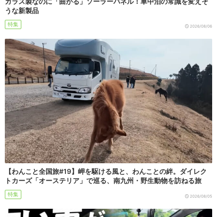
ガラス製なのに「曲がる」ソーラーパネル！車中泊の常識を変えそ
うな新製品
特集
2026/08/06
【わんこと全国旅#19】岬を駆ける風と、わんことの絆。ダイレク
トカーズ「オーステリア」で巡る、南九州・野生動物を訪ねる旅
特集
2026/08/05