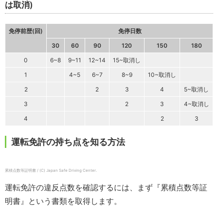
は取消)
免停前歴(回)
免停日数
30
60
90
120
150
180
0
6~8
9~11
12~14
15~取消し
1
4~5
6~7
8~9
10~取消し
2
2
3
4
5~取消し
3
2
3
4~取消し
4
2
3
運転免許の持ち点を知る方法
累積点数等証明書 / (C) Japan Safe Driving Center.
運転免許の違反点数を確認するには、まず『累積点数等証
明書』という書類を取得します。