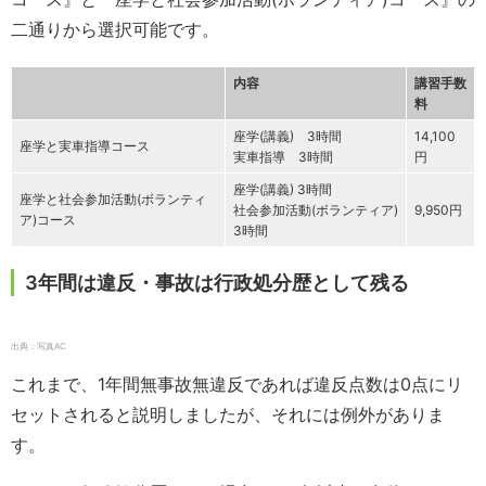
二通りから選択可能です。
内容
講習手数
料
座学(講義) 3時間
14,100
座学と実車指導コース
実車指導 3時間
円
座学(講義) 3時間
座学と社会参加活動(ボランティ
社会参加活動(ボランティア)
9,950円
ア)コース
3時間
3年間は違反・事故は行政処分歴として残る
出典：写真AC
これまで、1年間無事故無違反であれば違反点数は0点にリ
セットされると説明しましたが、それには例外がありま
す。