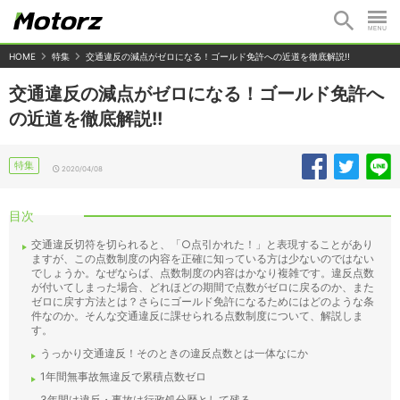
HOME
特集
交通違反の減点がゼロになる！ゴールド免許への近道を徹底解説!!
交通違反の減点がゼロになる！ゴールド免許へ
の近道を徹底解説!!
特集
2020/04/08
目次
交通違反切符を切られると、「○点引かれた！」と表現することがあり
ますが、この点数制度の内容を正確に知っている方は少ないのではない
でしょうか。なぜならば、点数制度の内容はかなり複雑です。違反点数
が付いてしまった場合、どれほどの期間で点数がゼロに戻るのか、また
ゼロに戻す方法とは？さらにゴールド免許になるためにはどのような条
件なのか。そんな交通違反に課せられる点数制度について、解説しま
す。
うっかり交通違反！そのときの違反点数とは一体なにか
1年間無事故無違反で累積点数ゼロ
3年間は違反・事故は行政処分歴として残る