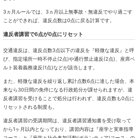
3ヵ月ルールでは、3ヵ月以上無事故・無違反でやり過ごす
ことができれば、違反点数は0点に戻る計算です。
違反者講習で6点が0点にリセット
交通違反は、違反点数3点以下の違反を『軽微な違反』と呼
び、指定場所一時不停止(2点)や通行禁止違反(2点)、座席ベ
ルト装着義務違反(1点)などが該当します。
また、軽微な違反を繰り返し累計点数6点に達した場合、本
来なら30日間の免停になる行政処分が課せられますが、違
反者講習を受けることで処分は行われず、違反点数も0点に
リセットされる制度も。
違反者講習の受講期間は、違反者講習通知書を受け取って
から1ヶ月以内となっており、講習内容は『座学と実車指導
コース』と『座学と社会参加活動(ボランティア)コース』の