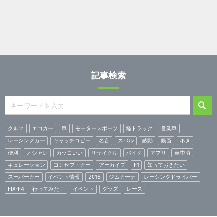
記事検索
クルマ
エコカー
車
モータースポーツ
軽トラック
営業車
レーシングカー
キャッチコピー
名言
スバル
感動
動画
ネタ
便利
オシャレ
カッコいい
リサイクル
バイク
アプリ
車中泊
キュレーション
コンセプトカー
アーカイブ
F1
知っておきたい
スーパーカー
イベント情報
2016
ジムカーナ
レーシングドライバー
FIA-F4
行ってみた！
イベント
グッズ
レース